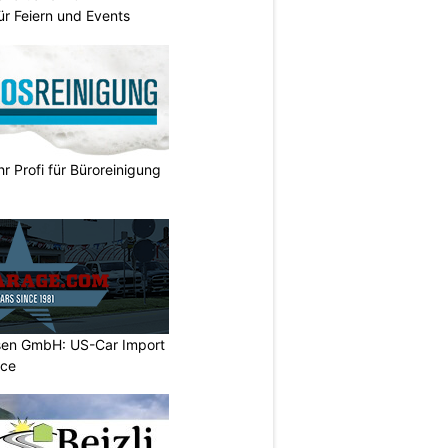
ür Feiern und Events
hr Profi für Büroreinigung
sen GmbH: US-Car Import
ice