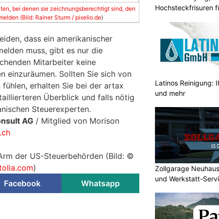
Hochsteckfrisuren f
en, bei denen sie zeichnungsberechtigt sind, den
elden (Bild: Rainer Sturm /
pixelio.de
)
eiden, dass ein amerikanischer
melden muss, gibt es nur die
chenden Mitarbeiter keine
 einzuräumen. Sollten Sie sich von
Latinos Reinigung: I
 fühlen, erhalten Sie bei der artax
und mehr
aillierteren Überblick und falls nötig
anischen Steuerexperten.
onsult AG
/ Mitglied von Morison
.ch
 Arm der US-Steuerbehörden (Bild: ©
tolia.com
)
Zollgarage Neuhau
und Werkstatt-Serv
Facebook
Whatsapp