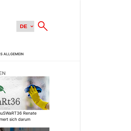
SS ALLGEMEIN
EN
HuuSWaRT36 Renate
ert sich darum