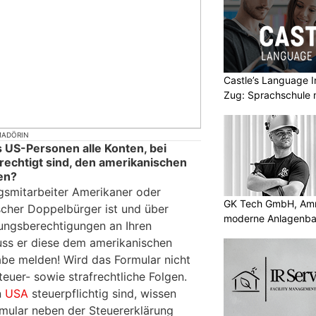
Castle’s Language In
Zug: Sprachschule 
 MADÖRIN
 US-Personen alle Konten, bei
echtigt sind, den amerikanischen
en?
gsmitarbeiter Amerikaner oder
GK Tech GmbH, Amris
cher Doppelbürger ist und über
moderne Anlagenba
ungsberechtigungen an Ihren
uss er diese dem amerikanischen
abe melden! Wird das Formular nicht
teuer- sowie strafrechtliche Folgen.
n
USA
steuerpflichtig sind, wissen
rmular neben der Steuererklärung