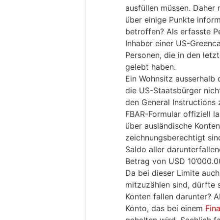
ausfüllen müssen. Daher m
über einige Punkte infor
betroffen? Als erfasste 
Inhaber einer US-Greenca
Personen, die in den letz
gelebt haben.
Ein Wohnsitz ausserhalb d
die US-Staatsbürger nich
den General Instructions
FBAR-Formular offiziell l
über ausländische Konte
zeichnungsberechtigt sin
Saldo aller darunterfall
Betrag von USD 10’000.00
Da bei dieser Limite auch
mitzuzählen sind, dürfte s
Konten fallen darunter? A
Konto, das bei einem
Fin
gehalten wird. Sachlich f