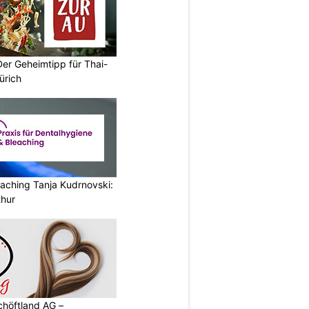
Der Geheimtipp für Thai-
ürich
aching Tanja Kudrnovski:
thur
chöftland AG –