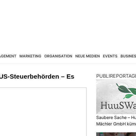
AGEMENT
MARKETING
ORGANISATION
NEUE MEDIEN
EVENTS
BUSINE
 US-Steuerbehörden – Es
PUBLIREPORTAG
Saubere Sache – 
Mächler GmbH kümm