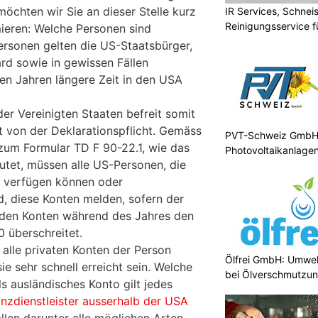
öchten wir Sie an dieser Stelle kurz
IR Services, Schnei
Reinigungsservice f
mieren: Welche Personen sind
Personen gelten die US-Staatsbürger,
rd sowie in gewissen Fällen
ten Jahren längere Zeit in den USA
er Vereinigten Staaten befreit somit
t von der Deklarationspflicht. Gemäss
PVT-Schweiz GmbH: 
 zum Formular TD F 90-22.1, wie das
Photovoltaikanlage
autet, müssen alle US-Personen, die
n verfügen können oder
d, diese Konten melden, sofern der
enden Konten während des Jahres den
 überschreitet.
 alle privaten Konten der Person
Ölfrei GmbH: Umwel
ie sehr schnell erreicht sein. Welche
bei Ölverschmutzu
ls ausländisches Konto gilt jedes
anzdienstleister ausserhalb der USA
allen darunter alle möglichen Arten