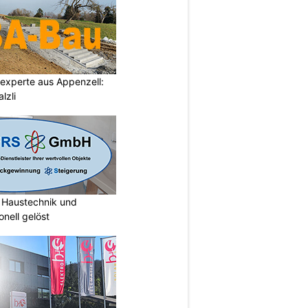
auexperte aus Appenzell:
lzli
Haustechnik und
nell gelöst