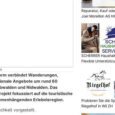
Reparatur, Kauf od
Joel Moreillon AG hil
SCHERRER Haushalt 
Flexible Unterstütz
ON
form verbindet Wanderungen,
gionale Angebote um rund 60
 Obwalden und Nidwalden. Das
jekt fokussiert auf die touristische
mmenhängenden Erlebnisregion.
Probieren Sie die Sp
Riegelhof in Wil ZH
chkeit vorgestellt.