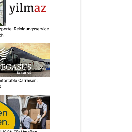
xperte: Reinigungsservice
ch
omfortable Carreisen:
G
il (SG): Für Umzüge,