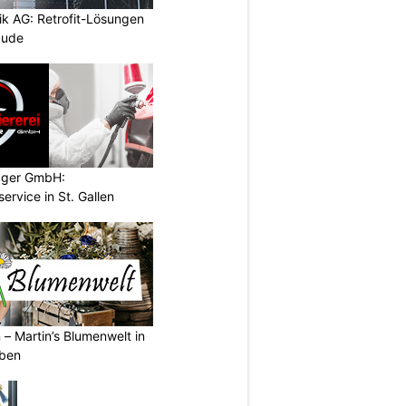
ik AG: Retrofit-Lösungen
äude
ugger GmbH:
service in St. Gallen
 – Martin’s Blumenwelt in
eben