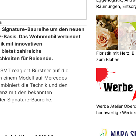
Räumungen, Entsorg
ON
ne Signature-Baureihe um den neuen
-Basis. Das Wohnmobil verbindet
k mit innovativen
ietet zahlreiche
Floristik mit Herz: B
chkeiten für Reisende.
zum Blühen
SMT reagiert Bürstner auf die
h einem Modell auf Mercedes-
mbiniert die Technik und den
enz mit den bekannten
er Signature-Baureihe.
Werbe Atelier Oberd
hochwertige Werbea