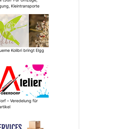
ung, Kleintransporte
lueme Kolibri bringt Elgg
orf – Veredelung für
rtikel