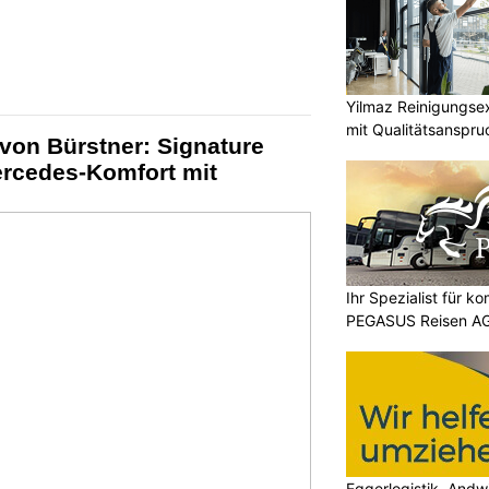
Yilmaz Reinigungse
mit Qualitätsanspru
on Bürstner: Signature
rcedes-Komfort mit
Ihr Spezialist für k
PEGASUS Reisen A
Eggerlogistik, Andw