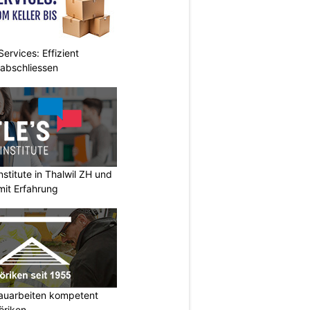
ervices: Effizient
 abschliessen
stitute in Thalwil ZH und
mit Erfahrung
auarbeiten kompetent
öriken