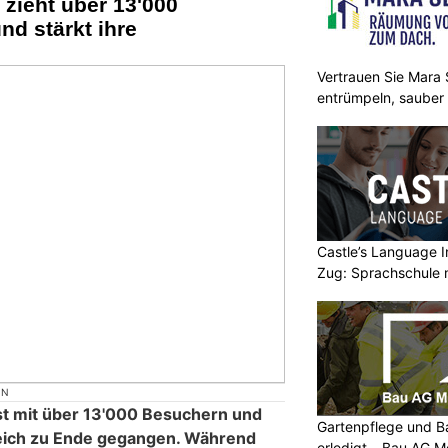
 zieht über 13'000
d stärkt ihre
Vertrauen Sie Mara S
entrümpeln, sauber
Castle’s Language In
Zug: Sprachschule 
ON
ist mit über 13'000 Besuchern und
Gartenpflege und B
reich zu Ende gegangen. Während
erledigt – Bau AG M