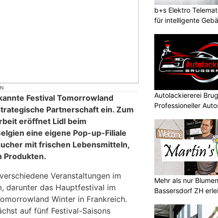
b+s Elektro Telemat
für intelligente Geb
ON
Autolackiererei Br
ekannte Festival Tomorrowland
Professioneller Auto
strategische Partnerschaft ein. Zum
eit eröffnet Lidl beim
lgien eine eigene Pop-up-Filiale
sucher mit frischen Lebensmitteln,
 Produkten.
verschiedene Veranstaltungen im
Mehr als nur Blumen
 darunter das Hauptfestival im
Bassersdorf ZH erl
omorrowland Winter in Frankreich.
ächst auf fünf Festival-Saisons