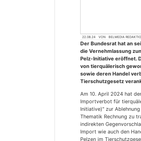
22.08.24
VON
BELMEDIA REDAKTI
Der Bundesrat hat an se
die Vernehmlassung zum
Pelz-Initiative eröffnet.
von tierquälerisch gew
sowie deren Handel verb
Tierschutzgesetz veran
Am 10. April 2024 hat der
Importverbot für tierquäl
Initiative)" zur Ablehnu
Thematik Rechnung zu trage
indirekten Gegenvorschla
Import wie auch den Hand
Pelzen im Tierschutzgese