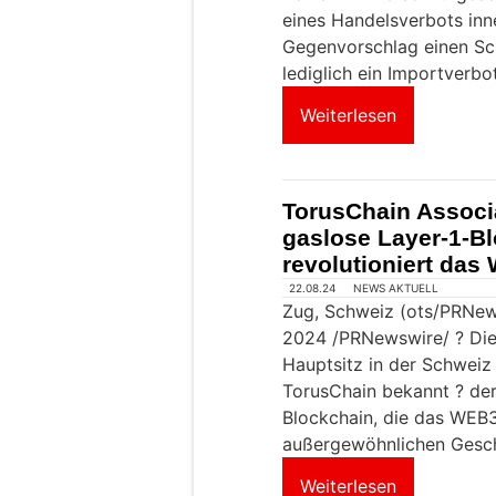
eines Handelsverbots inn
Gegenvorschlag einen Schri
lediglich ein Importverbot
Weiterlesen
TorusChain Associa
gaslose Layer-1-B
revolutioniert da
22.08.24
NEWS AKTUELL
Zug, Schweiz (ots/PRNew
2024 /PRNewswire/ ? Die
Hauptsitz in der Schweiz
TorusChain bekannt ? der
Blockchain, die das WEB3
außergewöhnlichen Gesch
Weiterlesen