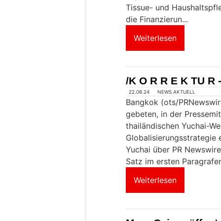
Tissue- und Haushaltspfle
die Finanzierun...
Weiterlesen
/K O R R E K TU R -
22.08.24
NEWS AKTUELL
Bangkok (ots/PRNewswire
gebeten, in der Pressemi
thailändischen Yuchai-We
Globalisierungsstrategie 
Yuchai über PR Newswire 
Satz im ersten Paragrafen
Weiterlesen