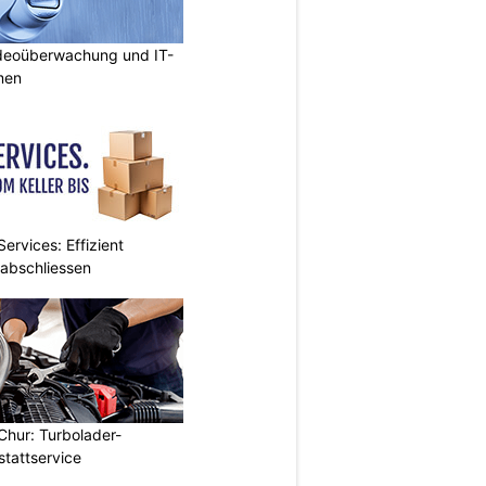
deoüberwachung und IT-
rmen
ervices: Effizient
 abschliessen
Chur: Turbolader-
stattservice