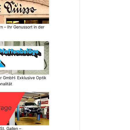
n – Ihr Genussort in der
er GmbH: Exklusive Optik
nalität
t. Gallen –