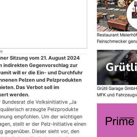
Restaurant Meierhöfl
Feinschmecker gena
ON
iner Sitzung vom 21. August 2024
 indirekten Gegenvorschlag zur
 Damit will er die Ein- und Durchfuhr
onnenen Pelzen und Pelzprodukten
ieten. Das Verbot soll im
Grütli Garage GmbH:
kert werden.
MFK und Fahrzeugv
 Bundesrat die Volksinitiative „Ja
rquälerisch erzeugte Pelzprodukte
lehnung empfohlen. Um der wichtigen
n, stellt er der Pelz-Initiative einen
g gegenüber. Dieser sieht vor, den