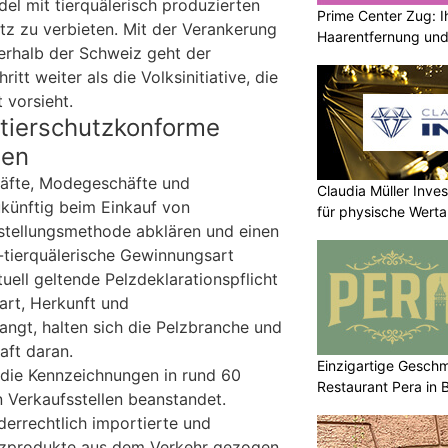
el mit tierquälerisch produzierten
Prime Center Zug: I
tz zu verbieten. Mit der Verankerung
Haarentfernung und
erhalb der Schweiz geht der
tt weiter als die Volksinitiative, die
 vorsieht.
tierschutzkonforme
gen
äfte, Modegeschäfte und
Claudia Müller Inves
künftig beim Einkauf von
für physische Wert
stellungsmethode abklären und einen
-tierquälerische Gewinnungsart
uell geltende Pelzdeklarationspflicht
art, Herkunft und
ngt, halten sich die Pelzbranche und
aft daran.
Einzigartige Gesch
 die Kennzeichnungen in rund 60
Restaurant Pera in 
n Verkaufsstellen beanstandet.
derrechtlich importierte und
lzprodukte aus dem Verkehr gezogen