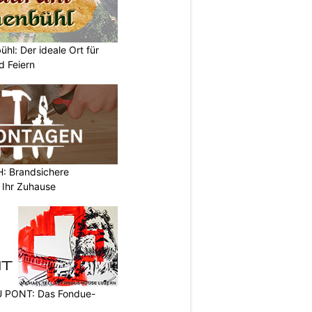
hl: Der ideale Ort für
d Feiern
 Brandsichere
 Ihr Zuhause
PONT: Das Fondue-