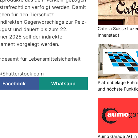
strafrechtlich verfolgt werden. Damit
chen für den Tierschutz.
ndirekten Gegenvorschlags zur Pelz-
Café la Suisse Luzer
 August und dauert bis zum 22.
Innenstadt
r 2025 soll der indirekte
ament vorgelegt werden.
ndesamt für Lebensmittelsicherheit
)
s/Shutterstock.com
Plattenbeläge Fuhr
Facebook
Whatsapp
und höchste Funktio
Aumo Garage AG in S