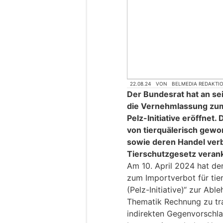
22.08.24
VON
BELMEDIA REDAKTI
Der Bundesrat hat an se
die Vernehmlassung zum
Pelz-Initiative eröffnet.
von tierquälerisch gew
sowie deren Handel verb
Tierschutzgesetz veran
Am 10. April 2024 hat der
zum Importverbot für tie
(Pelz-Initiative)“ zur Ab
Thematik Rechnung zu trage
indirekten Gegenvorschla