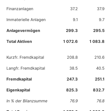
Finanzanlagen
37.2
37.9
Immaterielle Anlagen
9.1
9.7
Anlagevermögen
299.3
295.5
Total Aktiven
1 072.6
1 083.8
Kurzfr. Fremdkapital
208.8
210.6
Langfr. Fremdkapital
38.5
40.5
Fremdkapital
247.3
251.1
Eigenkapital
825.3
832.7
In % der Bilanzsumme
76.9
76.8