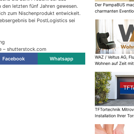
Der PampaBUS mach
n den letzten fünf Jahren gewesen.
charmanten Eventlo
ich zum Nischenprodukt entwickelt.
iebsergebnis bei PostLogistics sei
ung
ne – shutterstock.com
WAZ / Veltus AG, Fl
Facebook
Whatsapp
Wohnen auf Zeit mit 
TFTortechnik Mitro
Installation Ihrer T