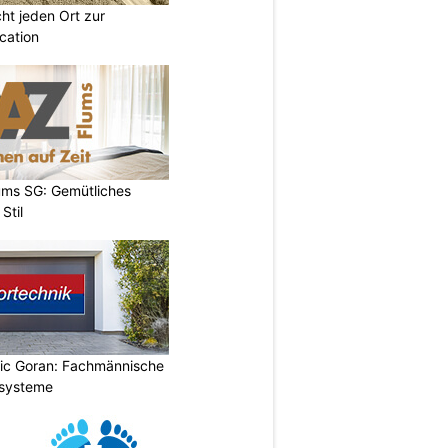
t jeden Ort zur
cation
ums SG: Gemütliches
Stil
vic Goran: Fachmännische
orsysteme