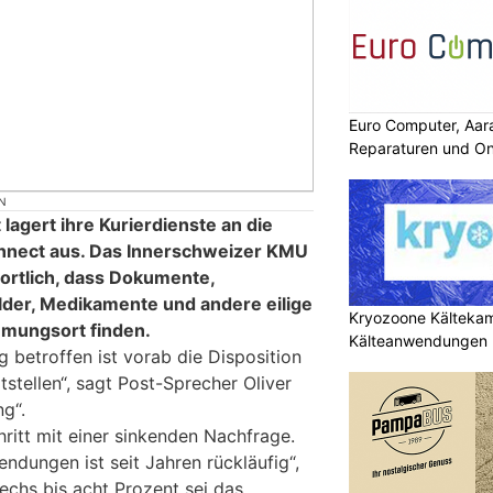
Euro Computer, Aar
Reparaturen und On
N
lagert ihre Kurierdienste an die
nnect aus. Das Innerschweizer KMU
wortlich, dass Dokumente,
der, Medikamente und andere eilige
Kryozoone Kältekam
mungsort finden.
Kälteanwendungen b
 betroffen ist vorab die Disposition
tstellen“, sagt Post-Sprecher Oliver
ng“.
ritt mit einer sinkenden Nachfrage.
ndungen ist seit Jahren rückläufig“,
echs bis acht Prozent sei das