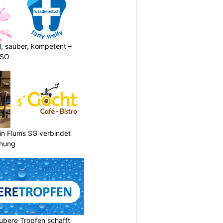
l, sauber, kompetent –
 SO
 in Flums SG verbindet
nnung
ubere Tropfen schafft