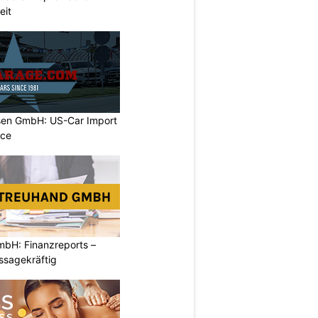
eit
sen GmbH: US-Car Import
ice
mbH: Finanzreports –
ssagekräftig