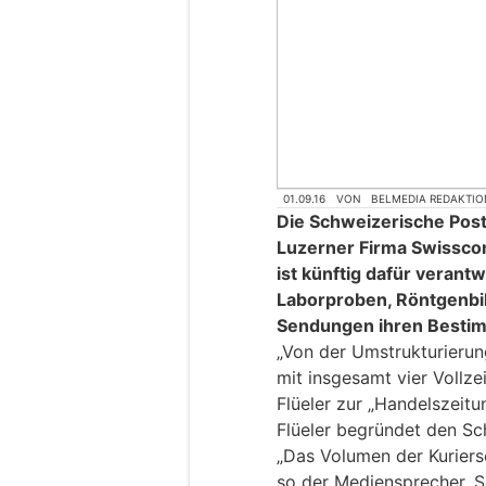
01.09.16
VON
BELMEDIA REDAKTIO
Die Schweizerische Post 
Luzerner Firma Swissco
ist künftig dafür verant
Laborproben, Röntgenbil
Sendungen ihren Bestim
„Von der Umstrukturierung
mit insgesamt vier Vollzei
Flüeler zur „Handelszeitu
Flüeler begründet den Sch
„Das Volumen der Kurierse
so der Mediensprecher. S