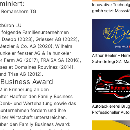
miniert:
Innovative Technolg
gmbh setzt Massst
| Romanshorn TG
geht
ltbüron LU
n folgende Familienunternehmen
n Daepp (2023), Griesser AG (2022),
, Metzler & Co. AG (2020), Wilhelm
unkeler fenster AG & 1a hunkeler
Arthur Beeler – Her
r Farm AG (2017), FRAISA SA (2016),
Schindellegi SZ: M
ses et Domaines Rouvinez (2014),
nd Trisa AG (2012).
 Business Award
2 in Erinnerung an den
ter Haefner den Family Business
e Denk- und Wertehaltung sowie das
Autolackiererei Br
unternehmen fördern und ihre
Professioneller Auto
izer Wirtschaft unterstreichen.
er den Family Business Award: