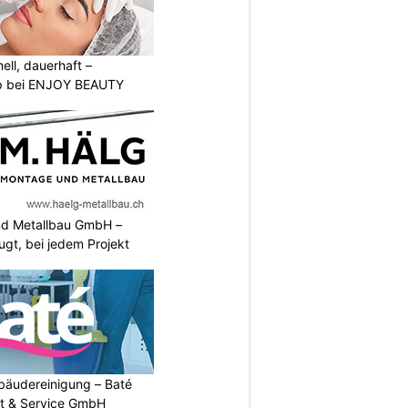
nell, dauerhaft –
p bei ENJOY BEAUTY
nd Metallbau GmbH –
ugt, bei jedem Projekt
Gebäudereinigung – Baté
t & Service GmbH