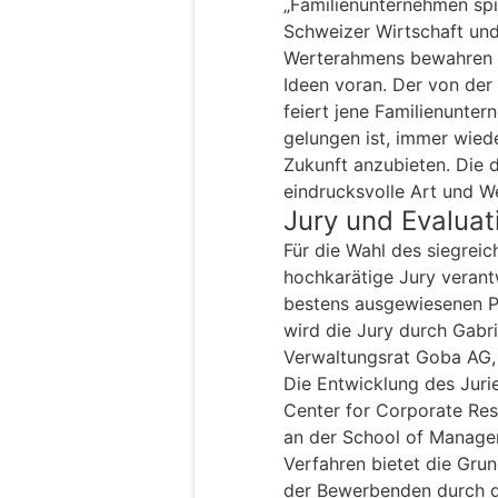
„Familienunternehmen spie
Schweizer Wirtschaft und 
Werterahmens bewahren si
Ideen voran. Der von de
feiert jene Familienunte
gelungen ist, immer wied
Zukunft anzubieten. Die d
eindrucksvolle Art und We
Jury und Evaluat
Für die Wahl des siegrei
hochkarätige Jury verantw
bestens ausgewiesenen Pe
wird die Jury durch Gabri
Verwaltungsrat Goba AG, 
Die Entwicklung des Juri
Center for Corporate Res
an der School of Managem
Verfahren bietet die Gru
der Bewerbenden durch d