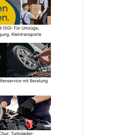
il (SG): Für Umzüge,
ung, Kleintransporte
ifenservice mit Beratung
Chur: Turbolader-