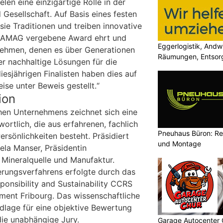
len eine einzigartige Rolle in der
Gesellschaft. Auf Basis eines festen
e Traditionen und treiben innovative
r AMAG vergebene Award ehrt und
Eggerlogistik, Andw
rnehmen, denen es über Generationen
Räumungen, Entsorg
er nachhaltige Lösungen für die
iesjährigen Finalisten haben dies auf
ise unter Beweis gestellt.“
ion
chen Unternehmens zeichnet sich eine
ortlich, die aus erfahrenen, fachlich
Pneuhaus Büron: Re
rsönlichkeiten besteht. Präsidiert
und Montage
ela Manser, Präsidentin
Mineralquelle und Manufaktur.
erungsverfahrens erfolgte durch das
ponsibility and Sustainability CCRS
ent Fribourg. Das wissenschaftliche
ndlage für eine objektive Bewertung
ie unabhängige Jury.
Garage Autocenter 