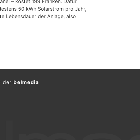
anel – kostet 199 Franken. Dafür
estens 50 kWh Solarstrom pro Jahr,
te Lebensdauer der Anlage, also
t der
belmedia