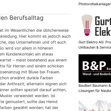
Photovoltaikanlage
en Berufsalltag
et im Wesentlichen die üblicherweise
skleidung. Hier kommt es jedoch auch
nche, das Unternehmen und oft auch
Gurt Elektro AG: Prof
Umbauten & Servic
So wird vor allem in höheren
tem Kundenkontakt ein etwas
wartet – meist bestehend aus einem
te für Herren und einem schicken
osenanzug mit Bluse bei Frauen.
 schon erwähnt dunkle Farben
r Anthrazit; alternativ eignen sich
BauBart Baumann & 
ner sollten speziell darauf achten,
Lösungen für Neub
 Muster verwendet werden. Ist
Renovation
tte gemustert, sollte das Hemd
ifarben gewählt werden; hat der