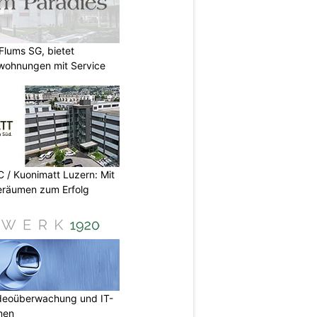
Flums SG, bietet
twohnungen mit Service
/ Kuonimatt Luzern: Mit
eräumen zum Erfolg
deoüberwachung und IT-
rmen