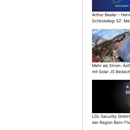
Arthur Beeler – Her
Schindellegi SZ: M
Mehr als Strom: Äst
mit Solar JS Bedac
LDL-Security GmbH: 
der Region Bern-Th