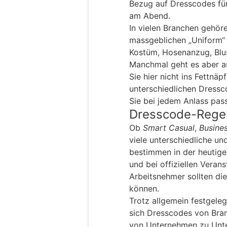
Bezug auf Dresscodes für
am Abend.
In vielen Branchen gehör
massgeblichen „Uniform“
Kostüm, Hosenanzug, Blu
Manchmal geht es aber a
Sie hier nicht ins Fettnäp
unterschiedlichen Dressc
Sie bei jedem Anlass pas
Dresscode-Regel
Ob
Smart Casual
,
Busine
viele unterschiedliche un
bestimmen in der heutige
und bei offiziellen Veran
Arbeitsnehmer sollten di
können.
Trotz allgemein festgele
sich Dresscodes von Bra
von Unternehmen zu Unte