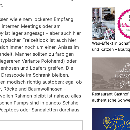
t.
ässen wie einem lockeren Empfang
, internen Meetings oder am
ay
ist leger angesagt – aber auch hier
 typischer Freizeitlook ist auch hier
Wau-Effekt in Schaf
sich immer noch um einen Anlass im
und Katzen – Bouti
ndelt! Männer sollten zu farbigen
legereren Variante Polohemd) oder
inenhosen und Loafers greifen. Die
 Dresscode im Schrank bleiben.
en modisch richtig austoben: egal ob
er, Röcke und Baumwollhosen –
Restaurant Gasthof W
lvollen Rahmen bleibt ist nahezu alles
authentische Schwe
ischen Pumps sind in puncto Schuhe
Peeptoes oder Sandaletten durchaus