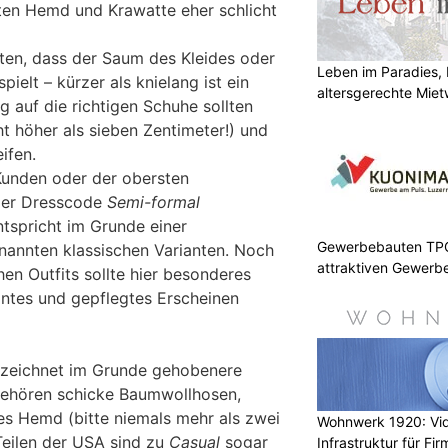
lten Hemd und Krawatte eher schlicht
hten, dass der Saum des Kleides oder
Leben im Paradies, 
ielt – kürzer als knielang ist ein
altersgerechte Mie
 auf die richtigen Schuhe sollten
ht höher als sieben Zentimeter!) und
ifen.
Kunden oder der obersten
der Dresscode
Semi-formal
ntspricht im Grunde einer
Gewerbebauten TPC 
nannten klassischen Varianten. Noch
attraktiven Gewerb
hen Outfits sollte hier besonderes
ntes und gepflegtes Erscheinen
zeichnet im Grunde gehobenere
 gehören schicke Baumwollhosen,
es Hemd (bitte niemals mehr als zwei
Wohnwerk 1920: Vi
Teilen der USA sind zu
Casual
sogar
Infrastruktur für Fi