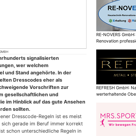
RE-NOVERS GmbH: 
Renovation professio
 GMBH
hrhunderts signalisierten
nungen, wer welchem
tel und Stand angehörte. In der
elten Dresscodes eher als
schweigende Vorschriften zur
REFRESH GmbH: Nac
 gesellschaftlichen und
werterhaltende Obe
ie im Hinblick auf das gute Ansehen
den sollten.
dener Dresscode-Regeln ist es meist
, sich gerade im Beruf immer korrekt
ist schon unterschiedliche Regeln in