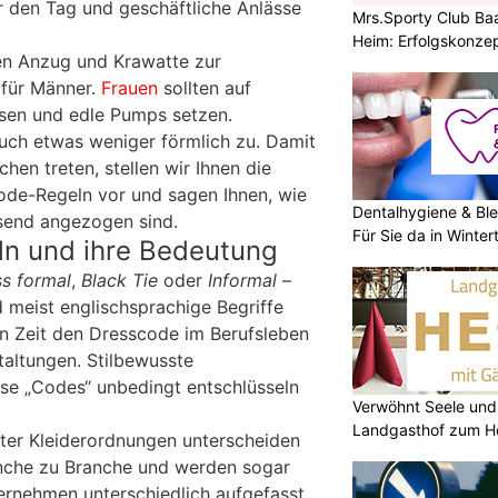
 den Tag und geschäftliche Anlässe
Mrs.Sporty Club Baa
Heim: Erfolgskonzep
en Anzug und Krawatte zur
 für Männer.
Frauen
sollten auf
sen und edle Pumps setzen.
uch etwas weniger förmlich zu. Damit
fchen treten, stellen wir Ihnen die
ode-Regeln vor und sagen Ihnen, wie
Dentalhygiene & Ble
send angezogen sind.
Für Sie da in Winter
n und ihre Bedeutung
ss formal
,
Black Tie
oder
Informal
–
d meist englischsprachige Begriffe
n Zeit den Dresscode im Berufsleben
staltungen. Stilbewusste
ese „Codes“ unbedingt entschlüsseln
Verwöhnt Seele und
Landgasthof zum He
gter Kleiderordnungen unterscheiden
nche zu Branche und werden sogar
rnehmen unterschiedlich aufgefasst.