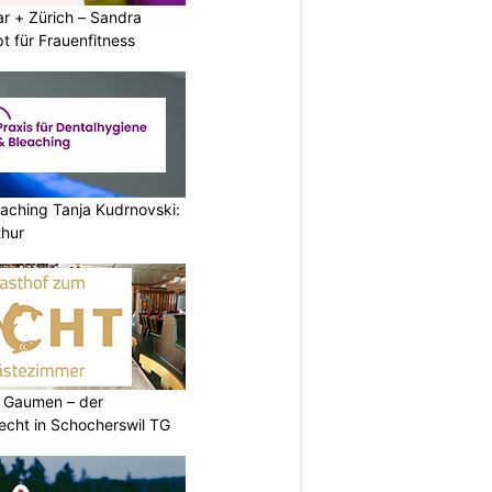
r + Zürich – Sandra
t für Frauenfitness
aching Tanja Kudrnovski:
thur
 Gaumen – der
cht in Schocherswil TG