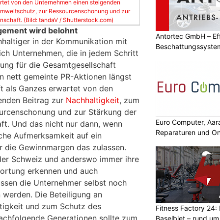
artet von den Unternehmen einen steigenden
 Umweltschutz, zur Ressourcenschonung und zur
schaft. (Bild: tandaV / Shutterstock.com)
gement wird belohnt
Antortec GmbH – Eff
hhaltiger in der Kommunikation mit
Beschattungssystem
ich Unternehmen, die in jedem Schritt
Bedarf
tung für die Gesamtgesellschaft
n nett gemeinte PR-Aktionen längst
ft als Ganzes erwartet von den
enden Beitrag zur
Nachhaltigkeit
, zum
urcenschonung und zur Stärkung der
Euro Computer, Aar
ft. Und das nicht nur dann, wenn
Reparaturen und On
iche Aufmerksamkeit auf ein
r die Gewinnmargen das zulassen.
er Schweiz und anderswo immer ihre
wortung erkennen und auch
sen die Unternehmer selbst noch
werden. Die Beteiligung an
igkeit und zum Schutz des
Fitness Factory 24: 
achfolgende Generationen sollte zum
Baselbiet – rund um