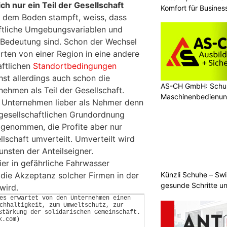
ch nur ein Teil der Gesellschaft
Komfort für Busines
 dem Boden stampft, weiss, dass
aftliche Umgebungsvariablen und
 Bedeutung sind. Schon der Wechsel
ten von einer Region in eine andere
aftlichen
Standortbedingungen
hst allerdings auch schon die
AS-CH GmbH: Schul
ehmen als Teil der Gesellschaft.
Maschinenbedienun
e Unternehmen lieber als Nehmer denn
 gesellschaftlichen Grundordnung
genommen, die Profite aber nur
lschaft umverteilt. Umverteilt wird
unsten der Anteilseigner.
er in gefährliche Fahrwasser
Künzli Schuhe – Swi
 die Akzeptanz solcher Firmen in der
gesunde Schritte un
wird.