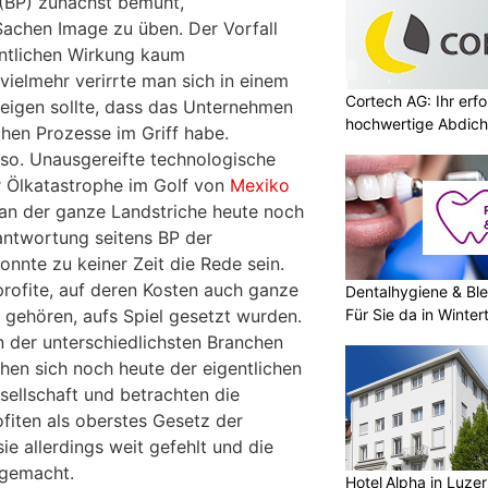
 (BP) zunächst bemüht,
achen Image zu üben. Der Vorfall
entlichen Wirkung kaum
vielmehr verirrte man sich in einem
Cortech AG: Ihr erfo
zeigen sollte, dass das Unternehmen
hochwertige Abdich
hen Prozesse im Griff habe.
 so. Unausgereifte technologische
r Ölkatastrophe im Golf von
Mexiko
 an der ganze Landstriche heute noch
antwortung seitens BP der
nnte zu keiner Zeit die Rede sein.
rofite, auf deren Kosten auch ganze
Dentalhygiene & Ble
Für Sie da in Winter
 gehören, aufs Spiel gesetzt wurden.
n der unterschiedlichsten Branchen
en sich noch heute der eigentlichen
sellschaft und betrachten die
fiten als oberstes Gesetz der
ie allerdings weit gefehlt und die
 gemacht.
Hotel Alpha in Luzer