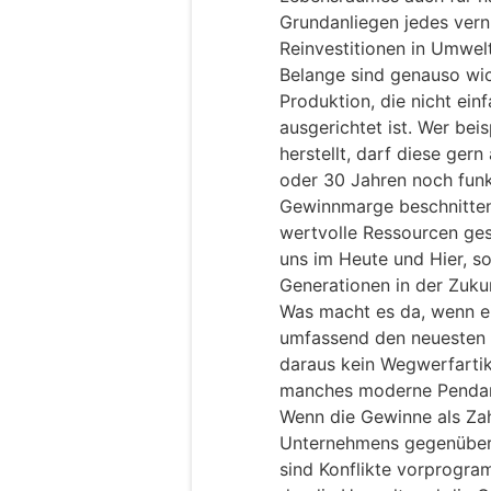
Grundanliegen jedes vern
Reinvestitionen in Umwelt
Belange sind genauso wic
Produktion, die nicht ein
ausgerichtet ist. Wer bei
herstellt, darf diese gern
oder 30 Jahren noch funkt
Gewinnmarge beschnitten
wertvolle Ressourcen ges
uns im Heute und Hier, s
Generationen in der Zukun
Was macht es da, wenn ein
umfassend den neuesten 
daraus kein Wegwerfartike
manches moderne Pendan
Wenn die Gewinne als Za
Unternehmens gegenüber 
sind Konflikte vorprogra