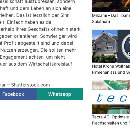
esellschaft auszupressen, sondern
chaft und dem Leben an sich eine
eihen. Das ist letztlich der Sinn
Mezami – Das libane
Solothurn
eit. Einfach haben es da
nerhalb ihres Geschäfts ohnehin stark
gaben orientieren. Schwieriger wird
f Profit abgestellt sind und dabei
 Nutzen erzeugen. Die sollten mehr
es Engagement achten, um nicht
er aus dem Wirtschaftskreislauf
Hotel Krone Wolfhal
Firmenanlass und S
ar – Shutterstock.com
Facebook
Whatsapp
Tecra AG: Optimale 
Flachschleifen und