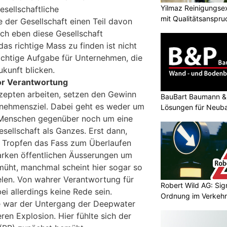
Yilmaz Reinigungse
sellschaftliche
mit Qualitätsanspru
 der Gesellschaft einen Teil davon
ch eben diese Gesellschaft
s richtige Mass zu finden ist nicht
wichtige Aufgabe für Unternehmen, die
ukunft blicken.
r Verantwortung
ezepten arbeiten, setzen den Gewinn
BauBart Baumann & 
rnehmensziel. Dabei geht es weder um
Lösungen für Neub
Renovation
 Menschen gegenüber noch um eine
esellschaft als Ganzes. Erst dann,
e Tropfen das Fass zum Überlaufen
starken öffentlichen Äusserungen um
ht, manchmal scheint hier sogar so
len. Von wahrer Verantwortung für
Robert Wild AG: Sig
ei allerdings keine Rede sein.
Ordnung im Verkehr
le war der Untergang der Deepwater
en Explosion. Hier fühlte sich der