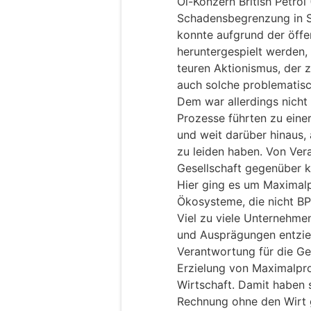
Öl-Konzern British Petrol
Schadensbegrenzung in S
konnte aufgrund der öff
heruntergespielt werden, 
teuren Aktionismus, der 
auch solche problematisc
Dem war allerdings nicht
Prozesse führten zu eine
und weit darüber hinaus,
zu leiden haben. Von Ver
Gesellschaft gegenüber ko
Hier ging es um Maximalp
Ökosysteme, die nicht BP
Viel zu viele Unternehme
und Ausprägungen entzieh
Verantwortung für die Ge
Erzielung von Maximalpro
Wirtschaft. Damit haben s
Rechnung ohne den Wirt