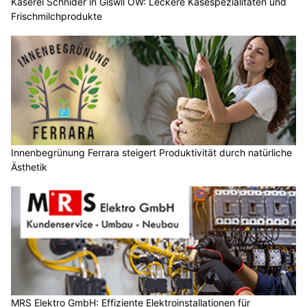
Käserei Schnider in Giswil OW: Leckere Käsespezialitäten und
Frischmilchprodukte
Innenbegrünung Ferrara steigert Produktivität durch natürliche
Ästhetik
MRS Elektro GmbH: Effiziente Elektroinstallationen für