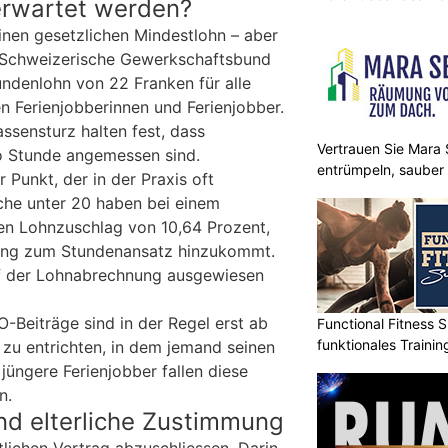
erwartet werden?
einen gesetzlichen Mindestlohn – aber
 Schweizerische Gewerkschaftsbund
undenlohn von 22 Franken für alle
ten Ferienjobberinnen und Ferienjobber.
ssensturz halten fest, dass
Vertrauen Sie Mara S
o Stunde angemessen sind.
entrümpeln, sauber
Punkt, der in der Praxis oft
che unter 20 haben bei einem
nen Lohnzuschlag von 10,64 Prozent,
gung zum Stundenansatz hinzukommt.
f der Lohnabrechnung ausgewiesen
-Beiträge sind in der Regel erst ab
Functional Fitness S
funktionales Traini
 zu entrichten, in dem jemand seinen
 jüngere Ferienjobber fallen diese
n.
nd elterliche Zustimmung
ftlichen Vertrag abzuschliessen. Darin