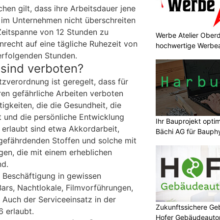
chen gilt, dass ihre Arbeitsdauer jene
 im Unternehmen nicht überschreiten
 Zeitspanne von 12 Stunden zu
Werbe Atelier Oberd
nrecht auf eine tägliche Ruhezeit von
hochwertige Werbea
erfolgenden Stunden.
 sind verboten?
zverordnung ist geregelt, dass für
ren gefährliche Arbeiten verboten
tigkeiten, die die Gesundheit, die
t und die persönliche Entwicklung
Ihr Bauprojekt opti
 erlaubt sind etwa Akkordarbeit,
Bächi AG für Bauphy
gefährdenden Stoffen und solche mit
en, die mit einem erheblichen
nd.
e Beschäftigung in gewissen
Bars, Nachtlokale, Filmvorführungen,
. Auch der Serviceeinsatz in der
Zukunftssichere G
6 erlaubt.
Hofer Gebäudeaut