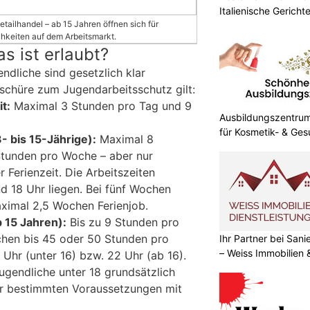
Italienische Gericht
tailhandel – ab 15 Jahren öffnen sich für
hkeiten auf dem Arbeitsmarkt.
s ist erlaubt?
endliche sind gesetzlich klar
schüre zum Jugendarbeitsschutz gilt:
t:
Maximal 3 Stunden pro Tag und 9
Ausbildungszentrum 
für Kosmetik- & Ges
3- bis 15-Jährige):
Maximal 8
Stunden pro Woche – aber nur
 Ferienzeit. Die Arbeitszeiten
 18 Uhr liegen. Bei fünf Wochen
ximal 2,5 Wochen Ferienjob.
b 15 Jahren):
Bis zu 9 Stunden pro
chen bis 45 oder 50 Stunden pro
Ihr Partner bei Sa
– Weiss Immobilien
Uhr (unter 16) bzw. 22 Uhr (ab 16).
ugendliche unter 18 grundsätzlich
er bestimmten Voraussetzungen mit