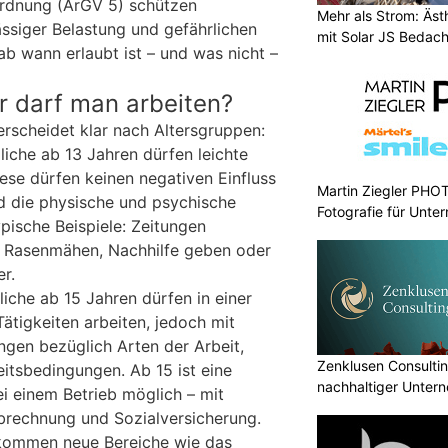
rdnung (ArGV 5) schützen
Mehr als Strom: Äst
ssiger Belastung und gefährlichen
mit Solar JS Bedac
ab wann erlaubt ist – und was nicht –
r darf man arbeiten?
rscheidet klar nach Altersgruppen:
iche ab 13 Jahren dürfen leichte
ese dürfen keinen negativen Einfluss
Martin Ziegler PHO
d die physische und psychische
Fotografie für Unte
pische Beispiele: Zeitungen
, Rasenmähen, Nachhilfe geben oder
r.
iche ab 15 Jahren dürfen in einer
Tätigkeiten arbeiten, jedoch mit
gen bezüglich Arten der Arbeit,
Zenklusen Consultin
eitsbedingungen. Ab 15 ist eine
nachhaltiger Unter
bei einem Betrieb möglich – mit
brechnung und Sozialversicherung.
kommen neue Bereiche wie das