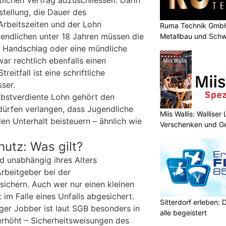
stellung, die Dauer des
 Arbeitszeiten und der Lohn
Ruma Technik GmbH
gendlichen unter 18 Jahren müssen die
Metallbau und Schw
in Handschlag oder eine mündliche
r rechtlich ebenfalls einen
reitfall ist eine schriftliche
ser.
elbstverdiente Lohn gehört den
 dürfen verlangen, dass Jugendliche
Miis Wallis: Wallise
den Unterhalt beisteuern – ähnlich wie
Verschenken und G
utz: Was gilt?
d unabhängig ihres Alters
Arbeitgeber bei der
sichern. Auch wer nur einen kleinen
 im Falle eines Unfalls abgesichert.
Sitterdorf erleben: 
nger Jobber ist laut SGB besonders in
alle begeistert
erhöht – Sicherheitsweisungen des