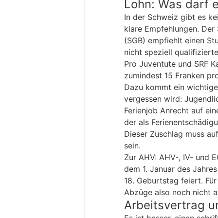
Lohn: Was darf 
In der Schweiz gibt es k
klare Empfehlungen. Der
(SGB) empfiehlt einen St
nicht speziell qualifizier
Pro Juventute und SRF Ka
zumindest 15 Franken pr
Dazu kommt ein wichtiger 
vergessen wird: Jugendli
Ferienjob Anrecht auf ei
der als Ferienentschädi
Dieser Zuschlag muss au
sein.
Zur AHV: AHV-, IV- und EO
dem 1. Januar des Jahres
18. Geburtstag feiert. Für
Abzüge also noch nicht a
Arbeitsvertrag u
Es ist besser, einen schri