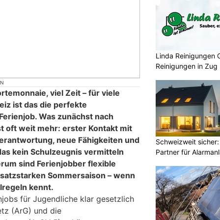
Linda Reinigungen 
Reinigungen in Zug
ON
temonnaie, viel Zeit – für viele
iz ist das die perfekte
Ferienjob. Was zunächst nach
t oft weit mehr: erster Kontakt mit
Verantwortung, neue Fähigkeiten und
Schweizweit sicher:
das kein Schulzeugnis vermitteln
Partner für Alarman
rum sind Ferienjobber flexible
msatzstarken Sommersaison – wenn
lregeln kennt.
njobs für Jugendliche klar gesetzlich
etz (ArG) und die