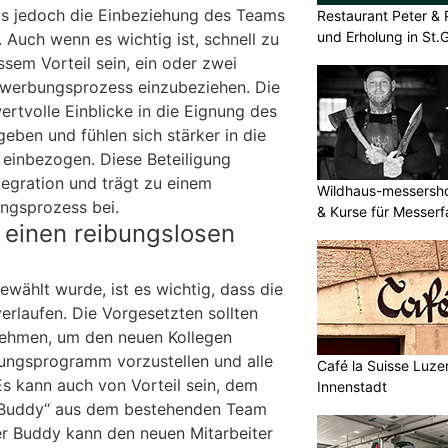
as jedoch die Einbeziehung des Teams
Restaurant Peter & 
und Erholung in St.G
. Auch wenn es wichtig ist, schnell zu
sem Vorteil sein, ein oder zwei
ewerbungsprozess einzubeziehen. Die
rtvolle Einblicke in die Eignung des
eben und fühlen sich stärker in die
 einbezogen. Diese Beteiligung
tegration und trägt zu einem
Wildhaus-messersho
ungsprozess bei.
& Kurse für Messerf
r einen reibungslosen
wählt wurde, ist es wichtig, dass die
erlaufen. Die Vorgesetzten sollten
nehmen, um den neuen Kollegen
ungsprogramm vorzustellen und alle
Café la Suisse Luzer
s kann auch von Vorteil sein, dem
Innenstadt
 „Buddy“ aus dem bestehenden Team
ser Buddy kann den neuen Mitarbeiter