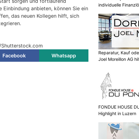
Start sorgen und fortlaufend
individuelle Finanz
e Einbindung anbieten, können Sie ein
en, das neuen Kollegen hilft, sich
tegrieren.
v/Shutterstock.com
Reparatur, Kauf od
Facebook
Whatsapp
Joel Moreillon AG hil
FONDUE HOUSE DU 
Highlight in Luzern