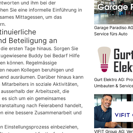
ntworten und ihm bei der
en Sie eine informelle Einführung in
insames Mittagessen, um das
rn.
Garage Paradiso AG
tinuierliche
Service fürs Auto
d Beteiligung an
 die ersten Tage hinaus. Sorgen Sie
 zugewiesene Buddy bei Bedarf Hilfe
ten können. Regelmässige
n neuen Kollegen beruhigen und
end ausräumen. Darüber hinaus kann
Gurt Elektro AG: Prof
Mitarbeiters in soziale Aktivitäten,
Umbauten & Servic
ausserhalb der Arbeitszeit, die
 es sich um ein gemeinsames
ranstaltung nach Feierabend handelt,
nen eine bessere Zusammenarbeit und
n Einstellungsprozess einbeziehen,
VIFIT Group AG: Ve