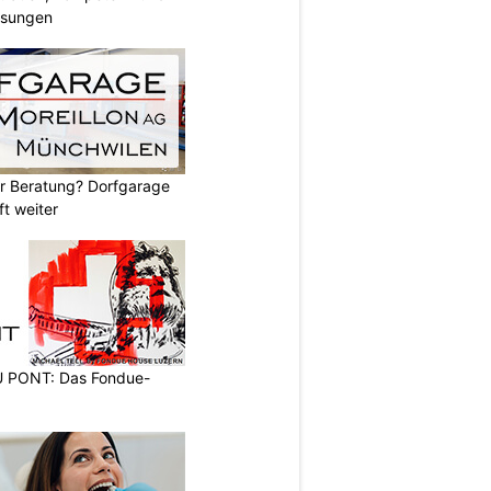
lösungen
er Beratung? Dorfgarage
ft weiter
PONT: Das Fondue-