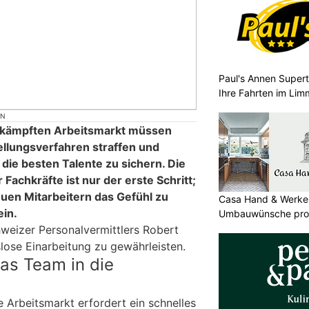
Paul's Annen Superta
Ihre Fahrten im Lim
ON
mkämpften Arbeitsmarkt müssen
llungsverfahren straffen und
 die besten Talente zu sichern. Die
Fachkräfte ist nur der erste Schritt;
euen Mitarbeitern das Gefühl zu
Casa Hand & Werker
in.
Umbauwünsche prof
hweizer Personalvermittlers Robert
lose Einarbeitung zu gewährleisten.
das Team in die
 Arbeitsmarkt erfordert ein schnelles