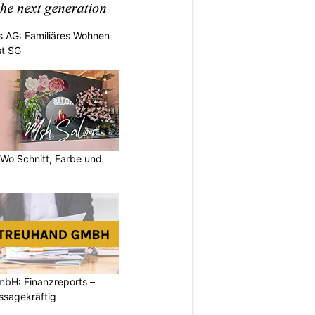
 AG: Familiäres Wohnen
st SG
 Wo Schnitt, Farbe und
mbH: Finanzreports –
ssagekräftig