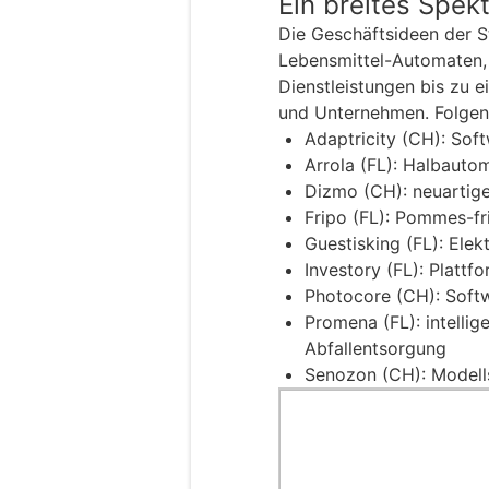
Ein breites Spek
Die Geschäftsideen der S
Lebensmittel-Automaten, 
Dienstleistungen bis zu e
und Unternehmen. Folgend
Adaptricity (CH): Soft
Arrola (FL): Halbauto
Dizmo (CH): neuartige
Fripo (FL): Pommes-f
Guestisking (FL): Elek
Investory (FL): Platt
Photocore (CH): Soft
Promena (FL): intellig
Abfallentsorgung
Senozon (CH): Modells