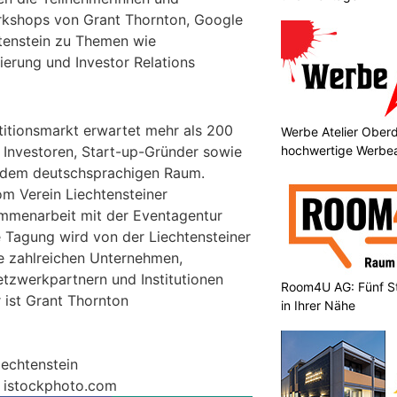
rkshops von Grant Thornton, Google
htenstein zu Themen wie
ierung und Investor Relations
stitionsmarkt erwartet mehr als 200
Werbe Atelier Oberd
hochwertige Werbea
le Investoren, Start-up-Gründer sowie
 dem deutschsprachigen Raum.
om Verein Liechtensteiner
ammenarbeit mit der Eventagentur
e Tagung wird von der Liechtensteiner
e zahlreichen Unternehmen,
tzwerkpartnern und Institutionen
Room4U AG: Fünf St
 ist Grant Thornton
in Ihrer Nähe
iechtenstein
– istockphoto.com