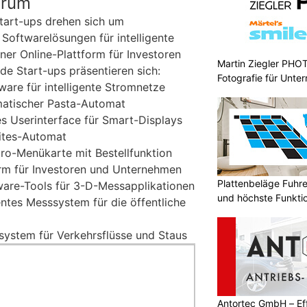
trum
tart-ups drehen sich um
Softwarelösungen für intelligente
iner Online-Plattform für Investoren
Martin Ziegler PHO
e Start-ups präsentieren sich:
Fotografie für Unte
ware für intelligente Stromnetze
matischer Pasta-Automat
s Userinterface für Smart-Displays
rites-Automat
tro-Menükarte mit Bestellfunktion
form für Investoren und Unternehmen
Plattenbeläge Fuhr
ware-Tools für 3-D-Messapplikationen
und höchste Funktio
entes Messsystem für die öffentliche
ystem für Verkehrsflüsse und Staus
Antortec GmbH – Eff