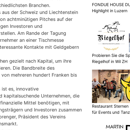
FONDUE HOUSE DU 
chiedlichsten Branchen.
Highlight in Luzern
 aus der Schweiz und Liechtenstein
on achtminütigen Pitches auf der
igen Investoren und
rstellen. Am Rande der Tagung
ernehmer an einer Tischmesse
nteressante Kontakte mit Geldgebern
Probieren Sie die Sp
en gezielt nach Kapital, um ihre
Riegelhof in Wil ZH
ieren. Die Bandbreite des
ht von mehreren hundert Franken bis
ist es, innovative
 kapitalsuchende Unternehmen, die
finanzielle Mittel benötigen, mit
Restaurant Sternen 
ungsträgern und Investoren zusammen
für Events und Tan
Sprenger, Präsident des Vereins
onsmarkt.