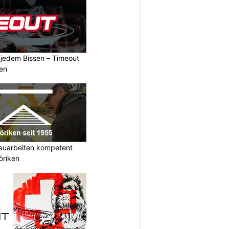
n jedem Bissen – Timeout
ben
auarbeiten kompetent
öriken