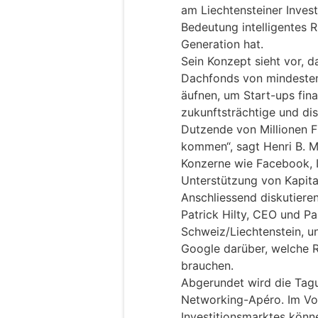
am Liechtensteiner Inves
Bedeutung intelligentes R
Generation hat.
Sein Konzept sieht vor, 
Dachfonds von mindestens
äufnen, um Start-ups fina
zukunftsträchtige und dis
Dutzende von Millionen F
kommen“, sagt Henri B. M
Konzerne wie Facebook, I
Unterstützung von Kapita
Anschliessend diskutier
Patrick Hilty, CEO und P
Schweiz/Liechtenstein, u
Google darüber, welche
brauchen.
Abgerundet wird die Tag
Networking-Apéro. Im Vor
Investitionsmarktes könn