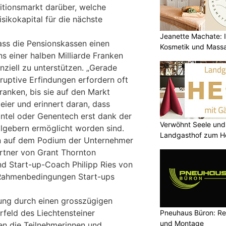
titionsmarkt darüber, welche
isikokapital für die nächste
Jeanette Machate: Ih
dass die Pensionskassen einen
Kosmetik und Massa
 einer halben Milliarde Franken
nziell zu unterstützen. „Gerade
ruptive Erfindungen erfordern oft
ranken, bis sie auf den Markt
eier und erinnert daran, dass
ntel oder Genentech erst dank der
Verwöhnt Seele und
lgebern ermöglicht worden sind.
Landgasthof zum He
en auf dem Podium der Unternehmer
artner von Grant Thornton
nd Start-up-Coach Philipp Ries von
 Rahmenbedingungen Start-ups
ung durch einen grosszügigen
feld des Liechtensteiner
Pneuhaus Büron: Re
und Montage
en die Teilnehmerinnen und