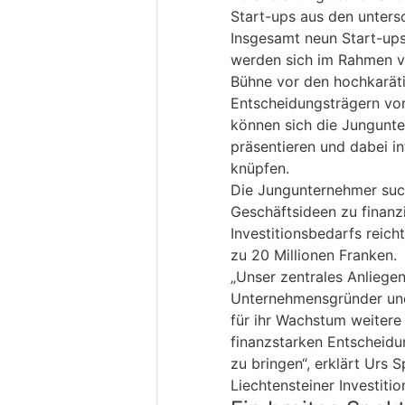
Start-ups aus den unters
Insgesamt neun Start-ups
werden sich im Rahmen v
Bühne vor den hochkarät
Entscheidungsträgern vo
können sich die Jungunt
präsentieren und dabei i
knüpfen.
Die Jungunternehmer such
Geschäftsideen zu finanz
Investitionsbedarfs reic
zu 20 Millionen Franken.
„Unser zentrales Anliegen 
Unternehmensgründer und
für ihr Wachstum weitere 
finanzstarken Entscheid
zu bringen“, erklärt Urs 
Liechtensteiner Investiti