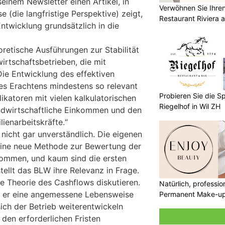
einem Newsletter einen Artikel, in
Verwöhnen Sie Ihre
e (die langfristige Perspektive) zeigt,
Restaurant Riviera
Entwicklung grundsätzlich in die
retische Ausführungen zur Stabilität
rtschaftsbetrieben, die mit
ie Entwicklung des effektiven
es Erachtens mindestens so relevant
Probieren Sie die Sp
ikatoren mit vielen kalkulatorischen
Riegelhof in Wil ZH
dwirtschaftliche Einkommen und den
lienarbeitskräfte.“
 nicht gar unverständlich. Die eigenen
 eine neue Methode zur Bewertung der
kommen, und kaum sind die ersten
stellt das BLW ihre Relevanz in Frage.
e Theorie des Cashflows diskutieren.
Natürlich, professio
ht er eine angemessene Lebensweise
Permanent Make-u
sich der Betrieb weiterentwickeln
den erforderlichen Fristen