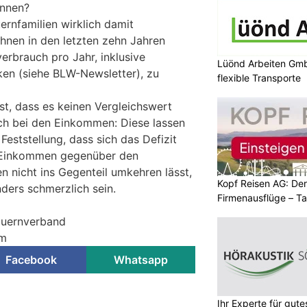
önnen?
ernfamilien wirklich damit
ihnen in den letzten zehn Jahren
verbrauch pro Jahr, inklusive
Lüönd Arbeiten Gmb
en (siehe BLW-Newsletter), zu
flexible Transporte
t, dass es keinen Vergleichswert
ich bei den Einkommen: Diese lassen
Feststellung, dass sich das Defizit
n Einkommen gegenüber den
 nicht ins Gegenteil umkehren lässt,
Kopf Reisen AG: Der 
ders schmerzlich sein.
Firmenausflüge – T
auernverband
om
Facebook
Whatsapp
Ihr Experte für gut