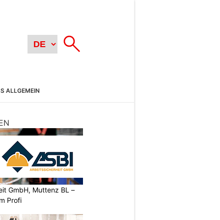
SS ALLGEMEIN
EN
heit GmbH, Muttenz BL –
m Profi