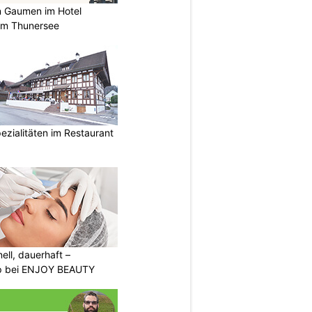
n Gaumen im Hotel
 am Thunersee
ezialitäten im Restaurant
nell, dauerhaft –
p bei ENJOY BEAUTY