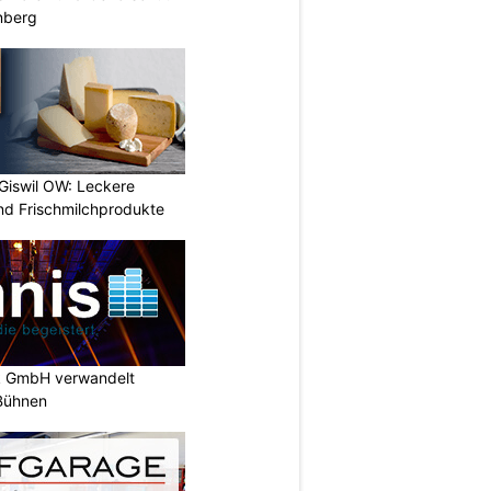
nberg
 Giswil OW: Leckere
nd Frischmilchprodukte
k GmbH verwandelt
-Bühnen