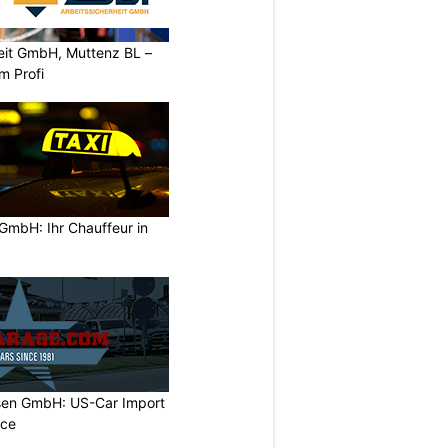
heit GmbH, Muttenz BL –
m Profi
GmbH: Ihr Chauffeur in
sen GmbH: US-Car Import
ice