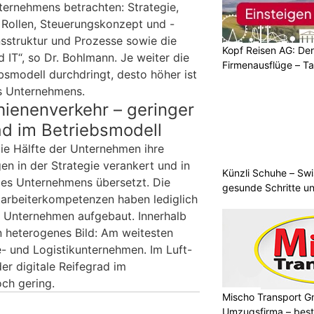
ternehmens betrachten: Strategie,
 Rollen, Steuerungskonzept und -
nsstruktur und Prozesse sowie die
Kopf Reisen AG: Der 
 IT“, so Dr. Bohlmann. Je weiter die
Firmenausflüge – T
ebsmodell durchdringt, desto höher ist
es Unternehmens.
hienenverkehr – geringer
rad im Betriebsmodell
die Hälfte der Unternehmen ihre
en in der Strategie verankert und in
Künzli Schuhe – Swi
es Unternehmens übersetzt. Die
gesunde Schritte un
itarbeiterkompetenzen haben lediglich
n Unternehmen aufgebaut. Innerhalb
n heterogenes Bild: Am weitesten
e- und Logistikunternehmen. Im Luft-
er digitale Reifegrad im
och gering.
Mischo Transport G
Umzugsfirma – beste