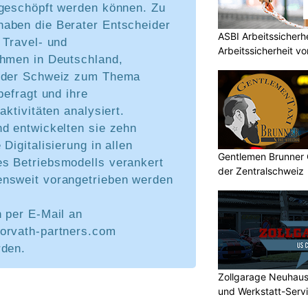
sgeschöpft werden können. Zu
aben die Berater Entscheider
ASBI Arbeitssicher
 Travel- und
Arbeitssicherheit vo
ehmen in Deutschland,
d der Schweiz zum Thema
befragt und ihre
aktivitäten analysiert.
nd entwickelten sie zehn
Digitalisierung in allen
Gentlemen Brunner 
s Betriebsmodells verankert
der Zentralschweiz
nsweit vorangetrieben werden
 per E-Mail an
orvath-partners.com
rden.
Zollgarage Neuhau
und Werkstatt-Serv