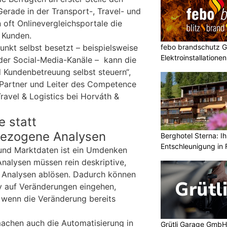
erade in der Transport-, Travel- und
 oft Onlinevergleichsportale die
m Kunden.
unkt selbst besetzt – beispielsweise
febo brandschutz 
Elektroinstallatione
der Social-Media-Kanäle – kann die
undenbetreuung selbst steuern“,
 Partner und Leiter des Competence
ravel & Logistics bei Horváth &
 statt
bezogene Analysen
Berghotel Sterna: Ih
Entschleunigung in 
nd Marktdaten ist ein Umdenken
nalysen müssen rein deskriptive,
Analysen ablösen. Dadurch können
v auf Veränderungen eingehen,
, wenn die Veränderung bereits
 machen auch die Automatisierung in
Grütli Garage GmbH: