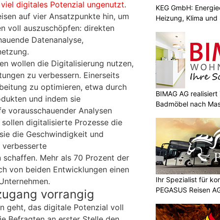
t
viel digitales Potenzial ungenutzt
.
KEG GmbH: Energiee
isen auf vier Ansatzpunkte hin, um
Heizung, Klima und 
en voll auszuschöpfen: direkten
hauende Datenanalyse,
netzung.
n wollen die Digitalisierung nutzen,
tungen zu verbessern. Einerseits
rbeitung zu optimieren, etwa durch
BIMAG AG realisier
rodukten und indem sie
Badmöbel nach Ma
lfe vorausschauender Analysen
 sollen digitalisierte Prozesse die
 sie die Geschwindigkeit und
e verbesserte
schaffen. Mehr als 70 Prozent der
ch von beiden Entwicklungen einen
Ihr Spezialist für k
 Unternehmen.
PEGASUS Reisen A
zugang vorrangig
geht, das digitale Potenzial voll
e Befragten an erster Stelle den