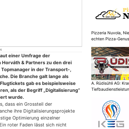
Pizzeria Nuvola, N
echten Pizza-Genus
Mitnehmen
N
 laut einer Umfrage der
Horváth & Partners zu den drei
 Topmanager in der Transport-,
che. Die Branche galt lange als
 Flugtickets gab es beispielsweise
A. Rüdisühli AG: Kr
Tiefbaudienstleistu
en, als der Begriff „Digitalisierung“
höchstem Niveau
iert wurde.
 dass ein Grossteil der
nche ihre Digitalisierungsprojekte
ristige Optimierung einzelner
Ein roter Faden lässt sich nicht