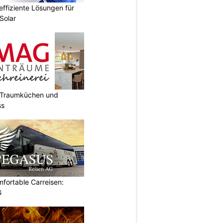
ffiziente Lösungen für
Solar
t Traumküchen und
ss
omfortable Carreisen:
G