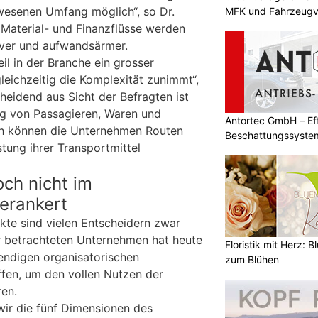
wesenen Umfang möglich“, so Dr.
MFK und Fahrzeugv
 Material- und Finanzflüsse werden
tiver und aufwandsärmer.
eil in der Branche ein grosser
leichzeitig die Komplexität zunimmt“,
cheidend aus Sicht der Befragten ist
ung von Passagieren, Waren und
Antortec GmbH – Eff
ch können die Unternehmen Routen
Beschattungssystem
tung ihrer Transportmittel
Bedarf
och nicht im
erankert
te sind vielen Entscheidern zwar
r betrachteten Unternehmen hat heute
Floristik mit Herz: B
endigen organisatorischen
zum Blühen
fen, um den vollen Nutzen der
ren.
wir die fünf Dimensionen des