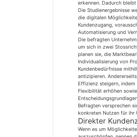
erkennen. Dadurch bleib
Die Studienergebnisse we
die digitalen Möglichkeit
Kundenzugang, voraussc
Automatisierung und Ver
Die befragten Unternehme
um sich in zwei Stossrich
planen sie, die Marktbea
Individualisierung von P
Kundenbedürfnisse mithi
antizipieren. Andererseits
Effizienz steigern, indem
Flexibilität erhöhen sowi
Entscheidungsgrundlagen 
Befragten versprechen si
konkreten Nutzen für ihr
Direkter Kunden
Wenn es um Möglichkeiten 
auszuschöpfen, nennen di