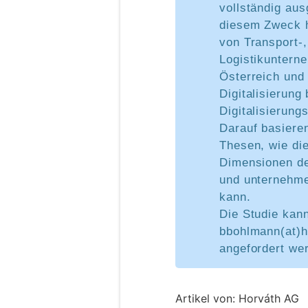
vollständig au
diesem Zweck h
von Transport-,
Logistikuntern
Österreich un
Digitalisierung 
Digitalisierungs
Darauf basiere
Thesen, wie die 
Dimensionen de
und unternehme
kann.
Die Studie kann
bbohlmann(at)h
angefordert we
Artikel von: Horváth AG