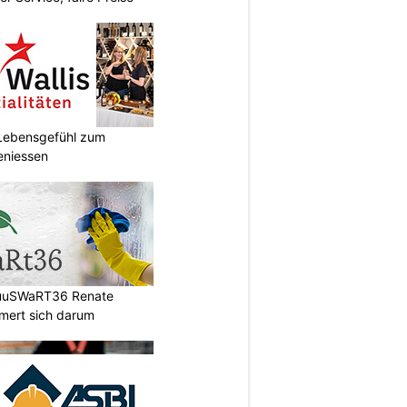
r Lebensgefühl zum
eniessen
HuuSWaRT36 Renate
ert sich darum