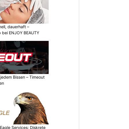
nell, dauerhaft –
p bei ENJOY BEAUTY
n jedem Bissen – Timeout
ben
 Eagle Services: Diskrete