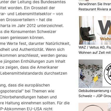
 unter der Leitung des Bundesamtes
Verwöhnen Sie Ihre
itet worden. Ein Grossteil der
Restaurant Riviera
ar- und Lebensmittelsektor – von
en Grossverteilern – hat die
harta im Jahr 2012 unterzeichnet.
dass die Konsumenten Schweizer
ssen geniessen können.
e Werte fest, darunter Natürlichkeit,
WAZ / Veltus AG, Fl
dheit und Authentizität. Wenn sich
Wohnen auf Zeit mit 
bkommen anschliesst, werden genau
ie jüngsten Enthüllungen zum Inhalt
ce zeigen, dass die Amerikaner
d Lebensmittelstandards durchsetzen
sung, dass die europäischen
Gebäudesanierung 
gspotenzial“ bei Themen wie
Schweiz – JGP Grou
 Chlorbehandlungen haben und
re Haltung einnehmen sollten. Für die
TIP-Abkommen EU-USA nicht