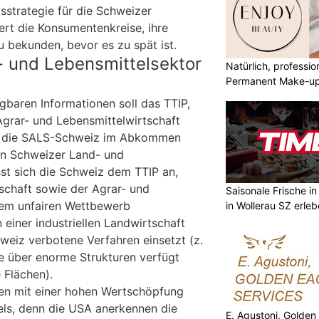
tsstrategie für die Schweizer
rt die Konsumentenkreise, ihre
 bekunden, bevor es zu spät ist.
- und Lebensmittelsektor
Natürlich, professio
Permanent Make-u
gbaren Informationen soll das TTIP,
Agrar- und Lebensmittelwirtschaft
eht die SALS-Schweiz im Abkommen
en Schweizer Land- und
sst sich die Schweiz dem TTIP an,
schaft sowie der Agrar- und
Saisonale Frische i
nem unfairen Wettbewerb
in Wollerau SZ erle
 einer industriellen Landwirtschaft
weiz verbotene Verfahren einsetzt (z.
e über enorme Strukturen verfügt
 Flächen).
en mit einer hohen Wertschöpfung
ls, denn die USA anerkennen die
E. Agustoni, Golden