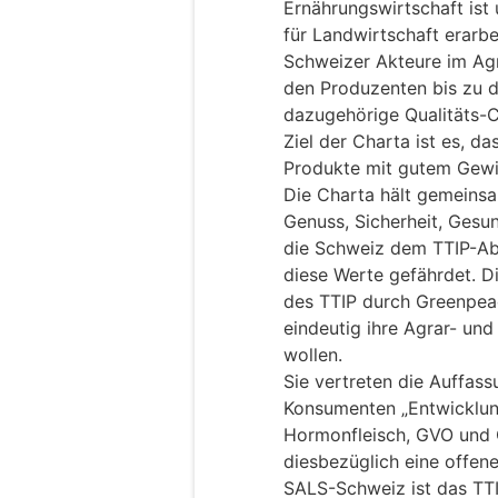
Ernährungswirtschaft ist
für Landwirtschaft erarbe
Schweizer Akteure im Agr
den Produzenten bis zu d
dazugehörige Qualitäts-C
Ziel der Charta ist es, 
Produkte mit gutem Gewi
Die Charta hält gemeinsam
Genuss, Sicherheit, Gesun
die Schweiz dem TTIP-A
diese Werte gefährdet. D
des TTIP durch Greenpea
eindeutig ihre Agrar- un
wollen.
Sie vertreten die Auffas
Konsumenten „Entwicklun
Hormonfleisch, GVO und
diesbezüglich eine offene
SALS-Schweiz ist das T