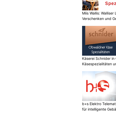
Miis Wallis: Wallise
Verschenken und G
Käserei Schnider in
Käsespezialitäten u
b+s Elektro Telemat
für intelligente Geb