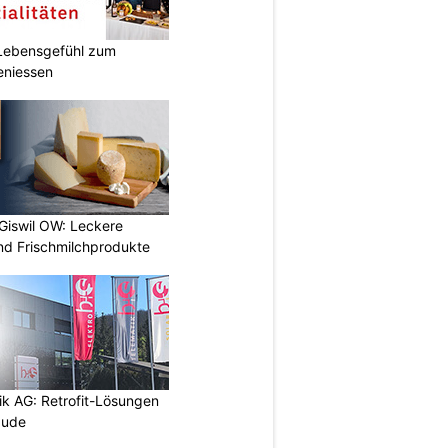
r Lebensgefühl zum
eniessen
 Giswil OW: Leckere
nd Frischmilchprodukte
ik AG: Retrofit-Lösungen
äude