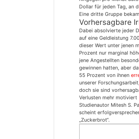
Dollar für jeden Tag, an 
Eine dritte Gruppe bekam
Vorhersagbare Irr
Dabei absolvierte jeder 
auf eine Geldleistung 7.0
dieser Wert unter jenen m
Prozent nur marginal hö
jene Angestellten besonde
gewinnen hatten, aber daf
55 Prozent von ihnen
err
unserer Forschungsarbeit
doch sie sind vorhersagba
Verlusten mehr motiviert
Studienautor Mitesh S. Pa
scheint erfolgversprechen
„Zuckerbrot“.