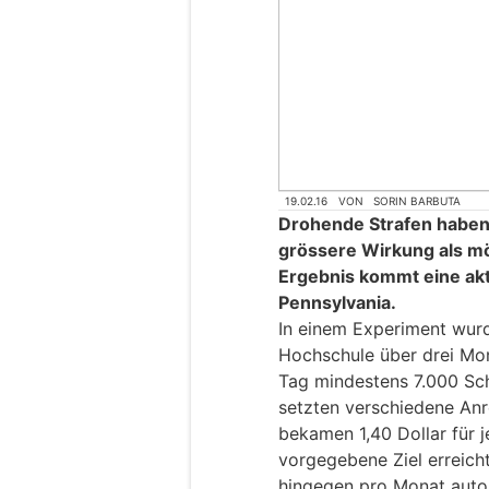
19.02.16
VON
SORIN BARBUTA
Drohende Strafen haben 
grössere Wirkung als m
Ergebnis kommt eine aktu
Pennsylvania.
In einem Experiment wurd
Hochschule über drei Mo
Tag mindestens 7.000 Sch
setzten verschiedene Anr
bekamen 1,40 Dollar für 
vorgegebene Ziel erreicht
hingegen pro Monat autom