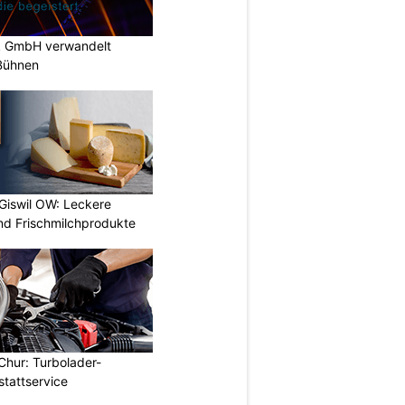
k GmbH verwandelt
-Bühnen
 Giswil OW: Leckere
nd Frischmilchprodukte
Chur: Turbolader-
stattservice