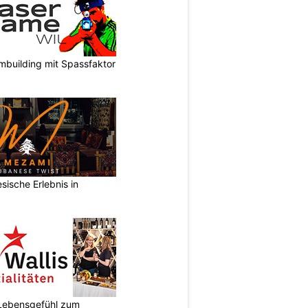
mbuilding mit Spassfaktor
sische Erlebnis in
r Lebensgefühl zum