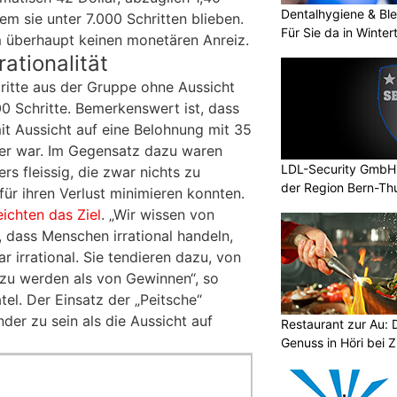
Dentalhygiene & Ble
dem sie unter 7.000 Schritten blieben.
Für Sie da in Winter
 überhaupt keinen monetären Anreiz.
ationalität
Dritte aus der Gruppe ohne Aussicht
00 Schritte. Bemerkenswert ist, dass
it Aussicht auf eine Belohnung mit 35
her war. Im Gegensatz dazu waren
LDL-Security GmbH: 
rs fleissig, die zwar nichts zu
der Region Bern-Th
ür ihren Verlust minimieren konnten.
eichten das Ziel
. „Wir wissen von
, dass Menschen irrational handeln,
r irrational. Sie tendieren dazu, von
 zu werden als von Gewinnen“, so
tel. Der Einsatz der „Peitsche“
der zu sein als die Aussicht auf
Restaurant zur Au: 
Genuss in Höri bei Z