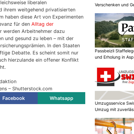
leichsweise liberalen
Verschenken und G
 ihrem weitgehend privatisierten
em haben diese Art von Experimenten
levanz für den
Alltag der
er werden Arbeitnehmer dazu
n und gesund zu leben – mit der
ersicherungsprämien. In den Staaten
Passbeizli Staffeleg
eftige Debatte. Es scheint somit nur
und Erholung in As
uch hierzulande ein offener Konflikt
ht.
edaktion
vens – Shutterstock.com
Facebook
Whatsapp
Umzugsservice Swi
Umzug mit zuverläss