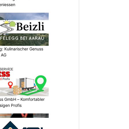
eniessen
g: Kulinarischer Genuss
p AG
ss GmbH – Komfortabler
igen Profis