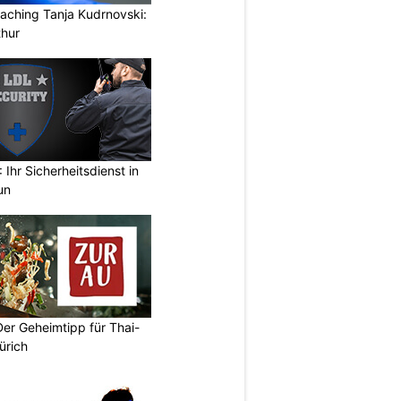
aching Tanja Kudrnovski:
thur
Ihr Sicherheitsdienst in
un
Der Geheimtipp für Thai-
ürich