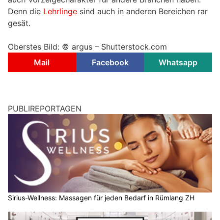
Denn die
Lehrlinge
sind auch in anderen Bereichen rar
gesät.
Oberstes Bild: © argus – Shutterstock.com
Mail
Facebook
Whatsapp
PUBLIREPORTAGEN
Sirius-Wellness: Massagen für jeden Bedarf in Rümlang ZH