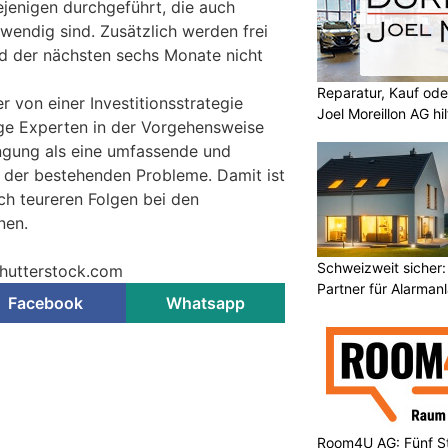
ejenigen durchgeführt, die auch
wendig sind. Zusätzlich werden frei
d der nächsten sechs Monate nicht
Reparatur, Kauf od
 von einer Investitionsstrategie
Joel Moreillon AG hil
ge Experten in der Vorgehensweise
ngung als eine umfassende und
der bestehenden Probleme. Damit ist
ch teureren Folgen bei den
nen.
Schweizweit sicher:
Shutterstock.com
Partner für Alarman
Facebook
Whatsapp
Room4U AG: Fünf St