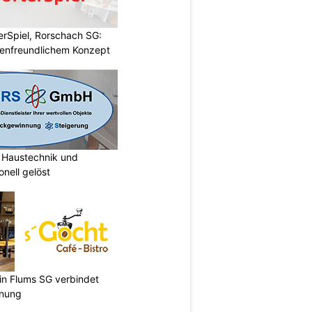
rSpiel, Rorschach SG:
enfreundlichem Konzept
Haustechnik und
nell gelöst
 in Flums SG verbindet
nnung