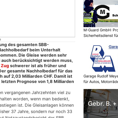
M-Guard GmbH: Prof
Sicherheitsdienst f
R
tung des gesamten SBB-
Nachholbedarf beim Unterhalt
enommen. Die Gleise werden sehr
i auch berücksichtigt werden muss,
e
Zug
schwerer ist als früher und
 Der gesamte Nachholbedarf für das
h auf 2,03 Milliarden CHF. Damit ist
Garage Rudolf Mey
r letzten Prognose von 1,8 Milliarden
für Autos, Motorräde
en vergangenen Jahrzehnten viel zu
rhalten worden, wenn man bedenkt,
estiegen ist. Die Gleisanlagen können
bisher 37 Jahre, sondern nur noch 33
aut Netzzustandsbericht der SBB