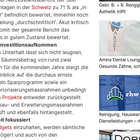
Gebr. B. + R. Rengg
anlagen in der
Schweiz
zu 71 % als „in
Ästhetik trifft
“ befindlich bewertet, immerhin noch
ilung „durchschnittlich“. Akut kritisch
omit der gesamte Bericht das
s in gutem Zustand bewertet.
 Investitionsaufkommen
Unterhalt lässt sich nicht leugnen,
n Säumnisbetrag von rund zwei
Amina Dental Loung
Gesunde Zähne, sch
h für die kommenden Jahre steigt die
Lächeln
nblick auf die durchaus ernste
d ein Sparprogramm sowie ein
priorisierungsmassnahmen unbedingt
n
Projekte
entweder zurückgestellt
sbau- und Erweiterungsmassnahmen
ft und ebenfalls hintangestellt.
Reinigung, Hauswar
it fokussiert
Dienstleistungen –
dgets
einzuhalten, werden sämtliche
mehr
zögert und auch von den