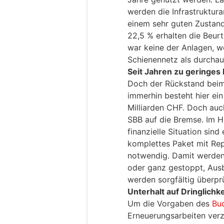
werden die Infrastruktur
einem sehr guten Zustand
22,5 % erhalten die Beurte
war keine der Anlagen, w
Schienennetz als durchau
Seit Jahren zu geringes
Doch der Rückstand beim 
immerhin besteht hier ei
Milliarden CHF. Doch auc
SBB auf die Bremse. Im Hi
finanzielle Situation sin
komplettes Paket mit Re
notwendig. Damit werde
oder ganz gestoppt, Au
werden sorgfältig überprü
Unterhalt auf Dringlichke
Um die Vorgaben des
Bu
Erneuerungsarbeiten ver