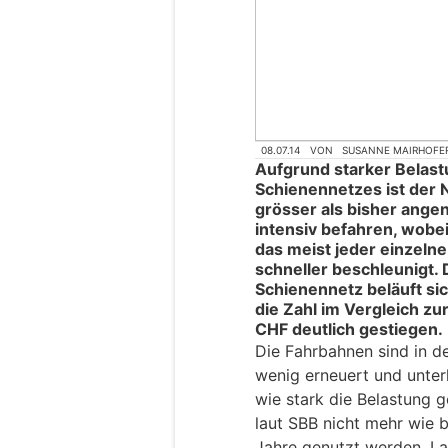
08.07.14
VON
SUSANNE MAIRHOFE
Aufgrund starker Belas
Schienennetzes ist der 
grösser als bisher ang
intensiv befahren, wobe
das meist jeder einzeln
schneller beschleunigt.
Schienennetz beläuft sic
die Zahl im Vergleich zu
CHF deutlich gestiegen.
Die Fahrbahnen sind in d
wenig erneuert und unte
wie stark die Belastung g
laut SBB nicht mehr wie 
Jahre genutzt werden. L