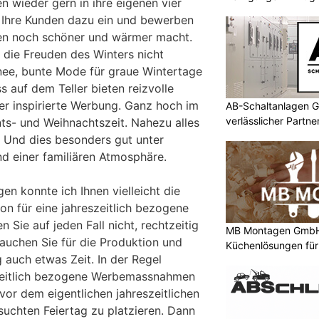
n wieder gern in ihre eigenen vier
 Ihre Kunden dazu ein und bewerben
nen noch schöner und wärmer macht.
 die Freuden des Winters nicht
nee, bunte Mode für graue Wintertage
 auf dem Teller bieten reizvolle
er inspirierte Werbung. Ganz hoch im
AB-Schaltanlagen G
verlässlicher Partn
nts- und Weihnachtszeit. Nahezu alles
n. Und dies besonders gut unter
nd einer familiären Atmosphäre.
n konnte ich Ihnen vielleicht die
ion für eine jahreszeitlich bezogene
Sie auf jeden Fall nicht, rechtzeitig
MB Montagen GmbH:
auchen Sie für die Produktion und
Küchenlösungen für
 auch etwas Zeit. In der Regel
eszeitlich bezogene Werbemassnahmen
or dem eigentlichen jahreszeitlichen
uchten Feiertag zu platzieren. Dann