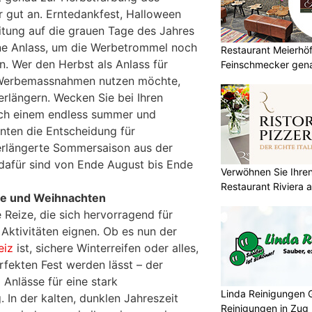
gut an. Erntedankfest, Halloween
eitung auf die grauen Tage des Jahres
ene Anlass, um die Werbetrommel noch
Restaurant Meierhöfl
en. Wer den Herbst als Anlass für
Feinschmecker gena
 Werbemassnahmen nutzen möchte,
rlängern. Wecken Sie bei Ihren
ch einem endless summer und
ten die Entscheidung für
erlängerte Sommersaison aus der
dafür sind von Ende August bis Ende
Verwöhnen Sie Ihre
Restaurant Riviera
nee und Weihnachten
 Reize, die sich hervorragend für
Aktivitäten eignen. Ob es nun der
eiz
ist, sichere Winterreifen oder alles,
fekten Fest werden lässt – der
 Anlässe für eine stark
Linda Reinigungen 
 In der kalten, dunklen Jahreszeit
Reinigungen in Zug