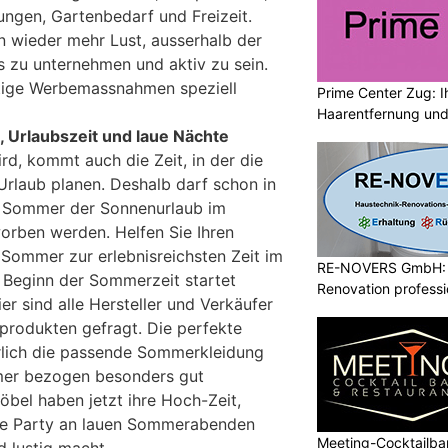
ngen, Gartenbedarf und Freizeit.
 wieder mehr Lust, ausserhalb der
 zu unternehmen und aktiv zu sein.
ältige Werbemassnahmen speziell
Prime Center Zug: I
Haarentfernung und
 Urlaubszeit und laue Nächte
, kommt auch die Zeit, in der die
Urlaub planen. Deshalb darf schon in
n Sommer der Sonnenurlaub im
orben werden. Helfen Sie Ihren
 Sommer zur erlebnisreichsten Zeit im
RE-NOVERS GmbH: 
 Beginn der Sommerzeit startet
Renovation professio
r sind alle Hersteller und Verkäufer
rodukten gefragt. Die perfekte
lich die passende Sommerkleidung
mer bezogen besonders gut
el haben jetzt ihre Hoch-Zeit,
die Party an lauen Sommerabenden
Meeting-Cocktailbar
d lustig macht.