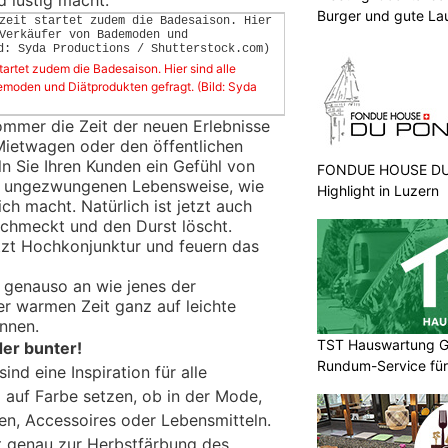
Burger und gute La
artet zudem die Badesaison. Hier sind alle
emoden und Diätprodukten gefragt. (Bild: Syda
Sommer die Zeit der neuen Erlebnisse
Mietwagen oder den öffentlichen
ln Sie Ihren Kunden ein Gefühl von
FONDUE HOUSE DU 
er ungezwungenen Lebensweise, wie
Highlight in Luzern
h macht. Natürlich ist jetzt auch
 schmeckt und den Durst löscht.
tzt Hochkonjunktur und feuern das
e genauso an wie jenes der
der warmen Zeit ganz auf leichte
nnen.
TST Hauswartung G
der bunter!
Rundum-Service für
nd eine Inspiration für alle
 auf Farbe setzen, ob in der Mode,
n, Accessoires oder Lebensmitteln.
t genau zur Herbstfärbung des