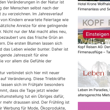
en Veränderungen in der Natur ist
Hotel Krone Wolfhal
g der Menschen selbst nach der
Firmenanlass und S
t zu verzeichnen. Im Jahresverlauf
r von Kindern erwartete Feiertage wie
ätzliche Anreize für eine gelingende
. Nicht nur der Mai macht alles neu,
bezaubert uns das frische Grün an
n. Die ersten Blumen lassen sich
Kopf Reisen AG: Der 
rd das Leben wieder bunter. Daher ist
Firmenausflüge – T
agende Jahreszeit für eine
die vor allem die Gefühle der
r verbindet sich hier mit neuer
 auf Veränderung. Diese Triebkräfte
lassen sich im Frühjahr besonders
Leben im Paradies, 
mt, dass die Tage jetzt wieder
altersgerechte Mie
itumstellung tut ein Übriges dafür,
 mehr draussen sind. Der Frühling ist
für Werbung für Mode, Ökoprodukte,