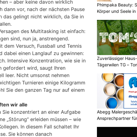
en – aber keine davon wirklich
Phimpaka Beauty: S
ch dann vor, nach der nächsten Pause
Körper und Seele in
das gelingt nicht wirklich, da Sie in
llen.
Versagen des Multitasking ist einfach:
en sind, nun ja, anstrengend.
it dem Versuch, Fussball und Tennis
nd dabei einen Langlauf zu gewinnen:
Zuverlässiger Haus-
ch. Intensive Konzentration, wie sie in
Tägerwilen TG – To
gefordert wird, saugt Ihren
Einsatz
ell leer. Nicht umsonst nehmen
ichtigen Turnieren einige Kilogramm
hl Sie den ganzen Tag nur auf einem
ten wir alle
n Sie konzentriert an einer Aufgabe
Abegg Malergeschä
Ansprechpartner für 
lne „Störung“ erleiden müssen – wie
Malerprojekte in Fla
llegen. In diesem Fall schaltet Ihr
ause. Sie können danach