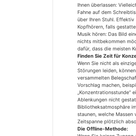
Ihnen überlassen: Vielleic
Fahne auf dem Schreibti
über Ihren Stuhl. Effekti
Kopfhörern, falls gestatt
Musik hören: Das Bild ei
nichts mitbekommen möcht
dafür, dass die meisten K
Finden Sie Zeit für Konz
Wenn Sie nicht als einzig
Störungen leiden, können
versammelten Belegschaf
Vorschlag machen, beispi
„Konzentrationsstunde“ ei
Ablenkungen nicht gestatt
Bibliotheksatmosphäre i
staunen, welche Massen vo
Zeitspanne plötzlich abs
Die Offline-Methode: