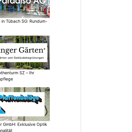
 in Tübach SG: Rundum-
thenturm SZ – Ihr
npflege
er GmbH: Exklusive Optik
nalität