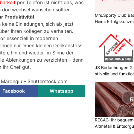
barkeit
per Telefon ist nicht das, was
ardortwechsel wünschen sollten.
Mrs.Sporty Club Baa
 Produktivität
Heim: Erfolgskonzep
h keine Einladungen, sich ab jetzt
ber Ihren Kollegen zu verhalten.
vor essenziell in modernen
Ihnen nur einen kleinen Denkanstoss
ten, hin und wieder im Sinne der
iele Ablenkungen zu verzichten – denn
 Ihr Chef gut.
JS Bedachungen Gmb
stilvolle und funkt
o Marongiu – Shutterstock.com
Facebook
Whatsapp
RECAG: Ihr bequemer
Altmetall & Entsorg