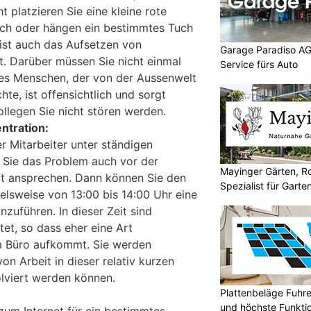
ht platzieren Sie eine kleine rote
sch oder hängen ein bestimmtes Tuch
v ist auch das Aufsetzen von
Garage Paradiso AG
et. Darüber müssen Sie nicht einmal
Service fürs Auto
nes Menschen, der von der Aussenwelt
e, ist offensichtlich und sorgt
ollegen Sie nicht stören werden.
entration:
er Mitarbeiter unter ständigen
 Sie das Problem auch vor der
Mayinger Gärten, Ro
t ansprechen. Dann können Sie den
Spezialist für Garte
elsweise von 13:00 bis 14:00 Uhr eine
nzuführen. In dieser Zeit sind
et, so dass eher eine Art
m Büro aufkommt. Sie werden
n Arbeit in dieser relativ kurzen
olviert werden können.
Plattenbeläge Fuhr
und höchste Funktio