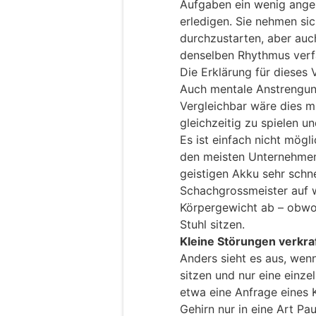
Aufgaben ein wenig angeh
erledigen. Sie nehmen si
durchzustarten, aber auch 
denselben Rhythmus verfa
Die Erklärung für dieses 
Auch mentale Anstrengung
Vergleichbar wäre dies m
gleichzeitig zu spielen u
Es ist einfach nicht mögli
den meisten Unternehmen 
geistigen Akku sehr schn
Schachgrossmeister auf w
Körpergewicht ab – obwo
Stuhl sitzen.
Kleine Störungen verkraf
Anders sieht es aus, wen
sitzen und nur eine einze
etwa eine Anfrage eines Ko
Gehirn nur in eine Art P