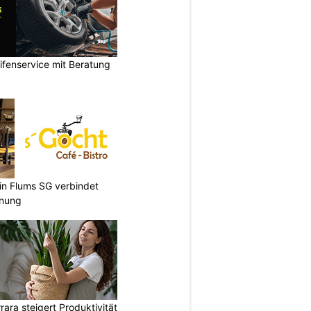
ifenservice mit Beratung
 in Flums SG verbindet
nnung
ara steigert Produktivität