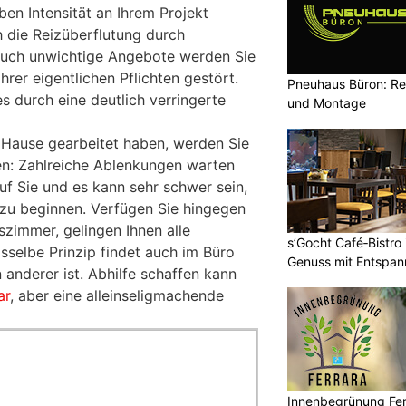
ben Intensität an Ihrem Projekt
h die Reizüberflutung durch
 auch unwichtige Angebote werden Sie
rer eigentlichen Pflichten gestört.
Pneuhaus Büron: Re
es durch eine deutlich verringerte
und Montage
u Hause gearbeitet haben, werden Sie
en: Zahlreiche Ablenkungen warten
uf Sie und es kann sehr schwer sein,
 zu beginnen. Verfügen Sie hingegen
szimmer, gelingen Ihnen alle
s’Gocht Café‑Bistro
asselbe Prinzip findet auch im Büro
Genuss mit Entspa
n anderer ist. Abhilfe schaffen kann
ar
, aber eine alleinseligmachende
Innenbegrünung Ferr