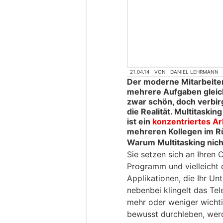
21.04.14
VON
DANIEL LEHRMANN
Der moderne Mitarbeiter
mehrere Aufgaben gleich
zwar schön, doch verbirg
die Realität. Multitaskin
ist ein
konzentriertes Ar
mehreren Kollegen im Rü
Warum Multitasking nicht
Sie setzen sich an Ihren 
Programm und vielleicht 
Applikationen, die Ihr U
nebenbei klingelt das Tel
mehr oder weniger wichti
bewusst durchleben, werde