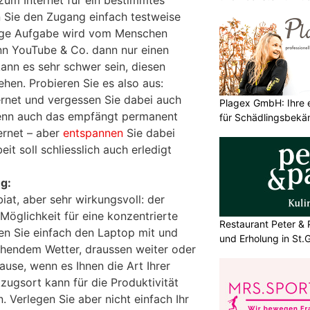
um Internet für ein bestimmtes
n Sie den Zugang einfach testweise
rige Aufgabe wird vom Menschen
n YouTube & Co. dann nur einen
kann es sehr schwer sein, diesen
hen. Probieren Sie es also aus:
ernet und vergessen Sie dabei auch
Plagex GmbH: Ihre e
enn auch das empfängt permanent
für Schädlingsbek
ernet – aber
entspannen
Sie dabei
eit soll schliesslich auch erledigt
g:
at, aber sehr wirkungsvoll: der
Möglichkeit für eine konzentrierte
Restaurant Peter & 
en Sie einfach den Laptop mit und
und Erholung in St.G
echendem Wetter, draussen weiter oder
use, wenn es Ihnen die Art Ihrer
kzugsort kann für die Produktivität
 Verlegen Sie aber nicht einfach Ihr