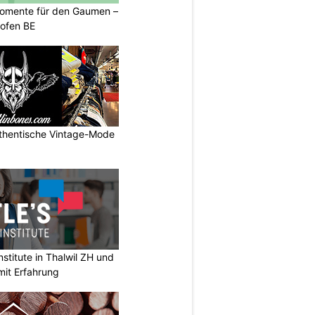
momente für den Gaumen –
kofen BE
uthentische Vintage-Mode
stitute in Thalwil ZH und
mit Erfahrung