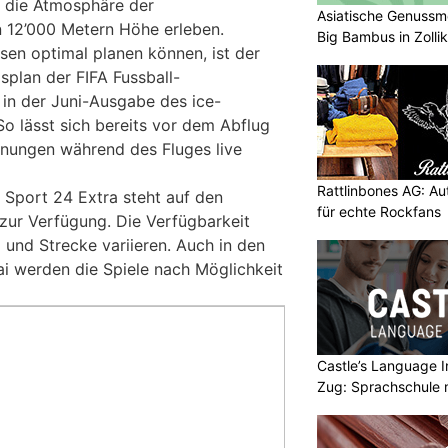
e die Atmosphäre der
Asiatische Genuss
n 12’000 Metern Höhe erleben.
Big Bambus in Zolli
sen optimal planen können, ist der
splan der FIFA Fussball-
in der Juni-Ausgabe des ice-
So lässt sich bereits vor dem Abflug
gnungen während des Fluges live
Rattlinbones AG: A
 Sport 24 Extra steht auf den
für echte Rockfans
zur Verfügung. Die Verfügbarkeit
 und Strecke variieren. Auch in den
i werden die Spiele nach Möglichkeit
Castle’s Language In
Zug: Sprachschule 