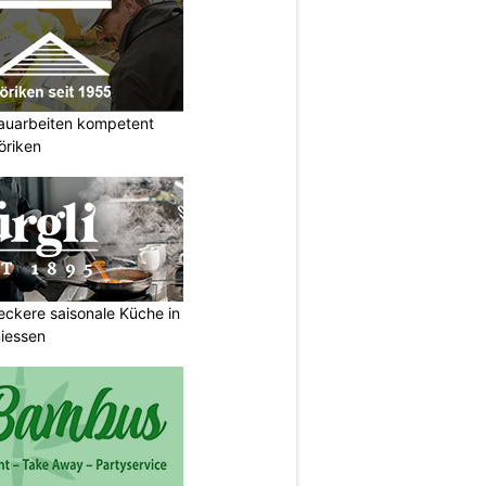
auarbeiten kompetent
öriken
Leckere saisonale Küche in
iessen