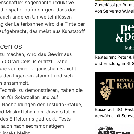
nschaftler sogenannte reduktive
Zuverlässiger Rund
 die später dafür sorgen, dass das
von Servanto W.Mei
d auch anderen Umwelteinflüssen
ng der Leiterbahnen wird die Tinte per
aufgebracht, das meist aus Kunststoff
cenlos
 zu machen, wird das Gewirr aus
Restaurant Peter & 
50 Grad Celsius erhitzt. Dabei
und Erholung in St.G
die von einer organischen Schicht
us den Liganden stammt und sich
en ansammelt.
 Technik zu demonstrieren, haben die
en für Solarzellen und auf
ne Nachbildungen der Testudo-Statue,
Büsserach SO: Rest
nd Maskottchen der Universität in
verwöhnt mit Schwei
des Eiffelturms gedruckt. Tests
al auch nach sechsmonatigem
intakt bleibt.