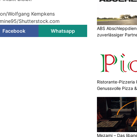
ktion/Wolfgang Kempkens
© mine95/Shutterstock.com
ABS Abschleppdienst
Facebook
Whatsapp
zuverlässiger Partn
Ristorante-Pizzeria 
Genussvolle Pizza 
Mezami – Das libane