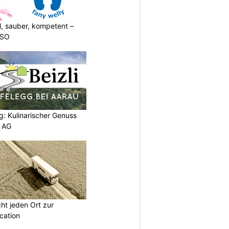
l, sauber, kompetent –
 SO
g: Kulinarischer Genuss
p AG
t jeden Ort zur
cation