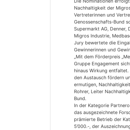
Die Nominationen erfolg
Nachhaltigkeit der Migr
Vertreterinnen und Vertr
Genossenschafts-Bund s
Supermarkt AG, Denner, Di
Migros Industrie, Medbas
Jury bewertete die Eing
Gewinnerinnen und Gewin
„Mit dem Förderpreis „Me
Gruppe Engagement sichtb
hinaus Wirkung entfaltet.
den Austausch fördern un
ermutigen, Nachhaltigkeit
Rohrer, Leiter Nachhalti
Bund.
In der Kategorie Partnero
das ausgezeichnete Forsc
prämierte Betrieb der Ka
5’000.-, der Auszeichnung