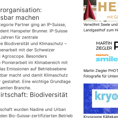
rorganisation:
ssbar machen
tegorie Partner ging an IP-Suisse,
Verwöhnt Seele und
Landgasthof zum He
ident Hanspeter Brunner. IP-Suisse
 Jahren für zentrale
e Biodiversität und Klimaschutz –
enarbeit mit der Schweizer
 Agroscope. Besonders
Pionierarbeit im Klimabereich mit
as Emissionen auf Betriebsebene
Martin Ziegler PHO
htbar macht und damit Klimaschutz
Fotografie für Unte
 gestaltet. Eine wichtige Grundlage
esamten Branche.
rtschaft: Biodiversität
rtschaft wurden Nadine und Urban
den Bio-Suisse-zertifizierten Betrieb
Kryozoone Kältekam