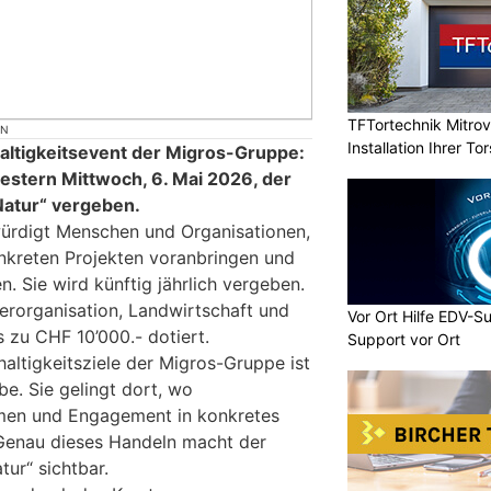
TFTortechnik Mitro
ON
Installation Ihrer T
altigkeitsevent der Migros-Gruppe:
stern Mittwoch, 6. Mai 2026, der
Natur“ vergeben.
ürdigt Menschen und Organisationen,
onkreten Projekten voranbringen und
. Sie wird künftig jährlich vergeben.
nerorganisation, Landwirtschaft und
Vor Ort Hilfe EDV-S
s zu CHF 10’000.- dotiert.
Support vor Ort
ltigkeitsziele der Migros-Gruppe ist
e. Sie gelingt dort, wo
en und Engagement in konkretes
 Genau dieses Handeln macht der
ur“ sichtbar.