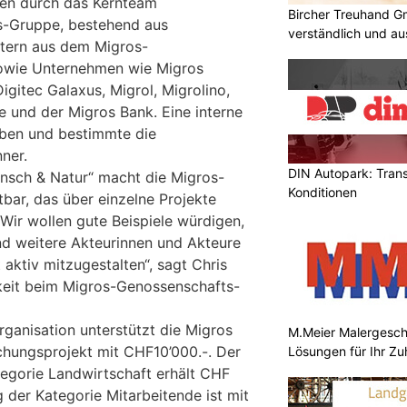
ten durch das Kernteam
Bircher Treuhand G
os-Gruppe, bestehend aus
verständlich und au
etern aus dem Migros-
owie Unternehmen wie Migros
gitec Galaxus, Migrol, Migrolino,
e und der Migros Bank. Eine interne
aben und bestimmte die
ner.
DIN Autopark: Tran
nsch & Natur“ macht die Migros-
Konditionen
ar, das über einzelne Projekte
 Wir wollen gute Beispiele würdigen,
d weitere Akteurinnen und Akteure
 aktiv mitzugestalten“, sagt Chris
gkeit beim Migros-Genossenschafts-
rganisation unterstützt die Migros
M.Meier Malergeschä
hungsprojekt mit CHF10’000.-. Der
Lösungen für Ihr Z
tegorie Landwirtschaft erhält CHF
 der Kategorie Mitarbeitende ist mit