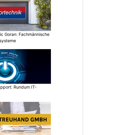
vic Goran: Fachmännische
orsysteme
upport: Rundum IT-