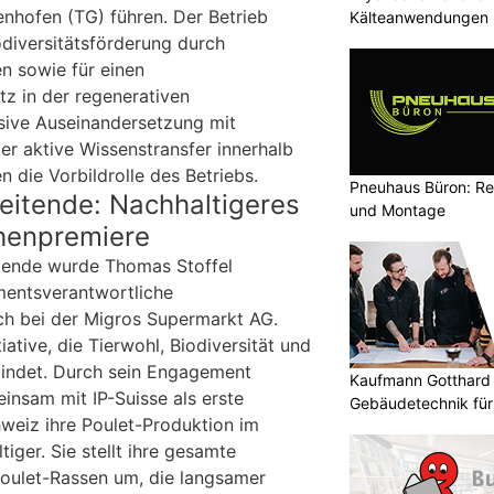
senhofen (TG) führen. Der Betrieb
Kälteanwendungen b
odiversitätsförderung durch
n sowie für einen
tz in der regenerativen
nsive Auseinandersetzung mit
er aktive Wissenstransfer innerhalb
n die Vorbildrolle des Betriebs.
Pneuhaus Büron: Re
eitende: Nachhaltigeres
und Montage
chenpremiere
itende wurde Thomas Stoffel
mentsverantwortliche
ch bei der Migros Supermarkt AG.
ative, die Tierwohl, Biodiversität und
indet. Durch sein Engagement
Kaufmann Gotthard 
insam mit IP-Suisse als erste
Gebäudetechnik für
hweiz ihre Poulet-Produktion im
Kunden
iger. Sie stellt ihre gesamte
oulet-Rassen um, die langsamer