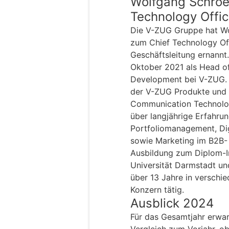
Wolfgang Schroed
Technology Offic
Die V-ZUG Gruppe hat Wo
zum Chief Technology Off
Geschäftsleitung ernann
Oktober 2021 als Head of
Development bei V-ZUG. D
der V-ZUG Produkte und 
Communication Technolog
über langjährige Erfahru
Portfoliomanagement, Digi
sowie Marketing im B2B-
Ausbildung zum Diplom-I
Universität Darmstadt un
über 13 Jahre in verschi
Konzern tätig.
Ausblick 2024
Für das Gesamtjahr erwa