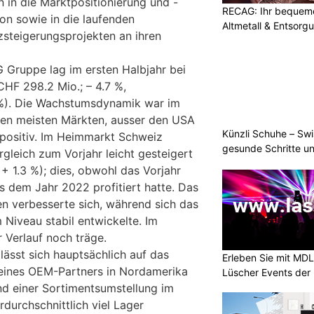
n in die Marktpositionierung und -
RECAG: Ihr bequemer
on sowie in die laufenden
Altmetall & Entsorg
zsteigerungs­projekten an ihren
 Gruppe lag im ersten Halbjahr bei
CHF 298.2 Mio.; – 4.7 %,
 %). Die Wachstumsdynamik war im
den meisten Märkten, ausser den USA
Künzli Schuhe – Swi
positiv. Im Heimmarkt Schweiz
gesunde Schritte un
gleich zum Vorjahr leicht gesteigert
+ 1.3 %); dies, obwohl das Vorjahr
s dem Jahr 2022 profitiert hatte. Das
n verbesserte sich, während sich das
 Niveau stabil entwickelte. Im
Verlauf noch träge.
ässt sich hauptsächlich auf das
Erleben Sie mit MD
 eines OEM-Partners in Nordamerika
Lüscher Events der 
nd einer Sortiments­umstellung im
durchschnittlich viel Lager