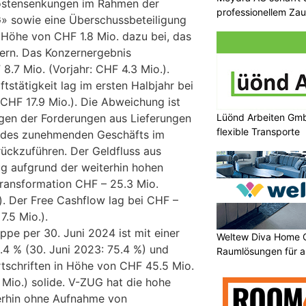
e Kostensenkungen im Rahmen der
professionellem Za
UG» sowie eine Überschussbeteiligung
 Höhe von CHF 1.8 Mio. dazu bei, das
gern. Das Konzernergebnis
8.7 Mio. (Vorjahr: CHF 4.3 Mio.).
tstätigkeit lag im ersten Halbjahr bei
 CHF 17.9 Mio.). Die Abweichung ist
Lüönd Arbeiten Gmb
gen der Forderungen aus Lieferungen
flexible Transporte
 des zunehmenden Geschäfts im
ückzuführen. Der Geldfluss aus
rug aufgrund der weiterhin hohen
ltransformation CHF – 25.3 Mio.
). Der Free Cashflow lag bei CHF –
7.5 Mio.).
ppe per 30. Juni 2024 ist mit einer
Weltew Diva Home 
.4 % (30. Juni 2023: 75.4 %) und
Raumlösungen für a
rtschriften in Höhe von CHF 45.5 Mio.
 Mio.) solide. V-ZUG hat die hohe
iterhin ohne Aufnahme von