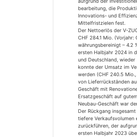
aufgrund der Investitione
bearbeitung, die Produkti
Innovations- und Effizien
Mittelfristzielen fest.
Der Nettoerlös der V-ZUG
CHF 284.1 Mio. (Vorjahr: 
währungsbereinigt – 4.2
ersten Halbjahr 2024 in 
und Deutschland, wieder 
konnte der Umsatz im Ver
werden (CHF 240.5 Mio., 
von Lieferrückständen au
Geschäft mit Renovatione
Ersatzgeschäft auf gutem
Neubau-Geschäft war der 
Der Rückgang insgesamt l
tiefere Verkaufsvolumen
zurückführen, der aufgru
ersten Halbjahr 2023 über