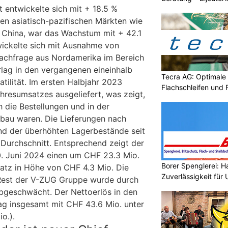
entwickelte sich mit + 18.5 %
den asiatisch-pazifischen Märkten wie
r China, war das Wachstum mit + 42.1
wickelte sich mit Ausnahme von
Nachfrage aus Nordamerika im Bereich
lag in den vergangenen eineinhalb
Tecra AG: Optimale 
tilität. Im ersten Halbjahr 2023
Flachschleifen und
resumsatzes ausgeliefert, was zeigt,
 die Bestellungen und in der
bau waren. Die Lieferungen nach
nd der überhöhten Lagerbestände seit
Durchschnitt. Entsprechend zeigt der
0. Juni 2024 einen um CHF 23.3 Mio.
Borer Spenglerei: 
atz in Höhe von CHF 4.3 Mio. Die
Zuverlässigkeit für
 Rest der V-ZUG Gruppe wurde durch
bgeschwächt. Der Nettoerlös in den
lag insgesamt mit CHF 43.6 Mio. unter
o.).