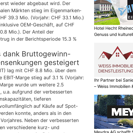
 erst wieder abgebaut wird. Der
nalen Märkten stieg im Eigenmarken­
HF 39.3 Mio. (Vorjahr: CHF 33.1 Mio.)
 inklusive OEM-Geschäft, auf CHF
Hotel Hecht Rheinec
0.8 Mio.). Der Anteil der
Genuss und kulturell
trug in der Berichts­periode 15.3 %
s dank Bruttogewinn-
nsenkungen gesteigert
IT) lag mit CHF 8.8 Mio. über dem
ie EBIT-Marge stieg auf 3.1 % (Vorjahr:
Ihr Partner bei Sa
-Marge wurde um weitere 2.5
– Weiss Immobilien
, u.a. aufgrund der verbesserten
nskapazitäten, tieferen
vollumfänglich auf Käufe auf Spot-
erden konnte, anders als in den
Vorjahres. Neben der verbesserten
en verschiedene kurz- und
Meydra AG schafft S