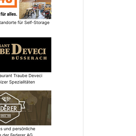
andorte für Self-Storage
aurant Traube Deveci
zer Spezialitäten
s und persönliche
ie der Federer AG