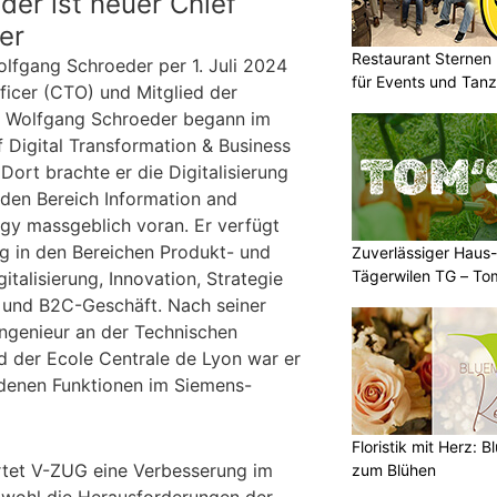
er ist neuer Chief
er
Restaurant Sternen 
lfgang Schroeder per 1. Juli 2024
für Events und Tan
icer (CTO) und Mitglied der
t. Wolfgang Schroeder begann im
 Digital Transformation & Business
ort brachte er die Digitalisierung
den Bereich Information and
y massgeblich voran. Er verfügt
ng in den Bereichen Produkt- und
Zuverlässiger Haus-
Tägerwilen TG – To
talisierung, Innovation, Strategie
Einsatz
 und B2C-Geschäft. Nach seiner
ngenieur an der Technischen
d der Ecole Centrale de Lyon war er
edenen Funktionen im Siemens-
Floristik mit Herz: B
rtet V-ZUG eine Verbesserung im
zum Blühen