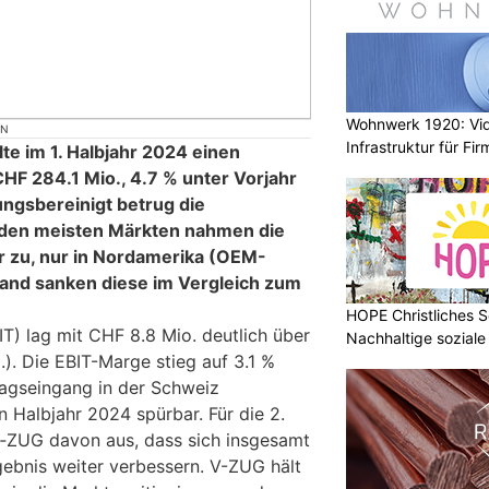
Wohnwerk 1920: Vi
ON
Infrastruktur für Fi
te im 1. Halbjahr 2024 einen
HF 284.1 Mio., 4.7 % unter Vorjahr
ngsbereinigt betrug die
n den meisten Märkten nahmen die
 zu, nur in Nordamerika (OEM-
land sanken diese im Vergleich zum
HOPE Christliches S
T) lag mit CHF 8.8 Mio. deutlich über
Nachhaltige soziale
). Die EBIT-Marge stieg auf 3.1 %
tragseingang in der Schweiz
n Halbjahr 2024 spürbar. Für die 2.
V‑ZUG davon aus, dass sich insgesamt
ebnis weiter verbessern. V-ZUG hält