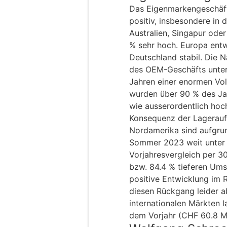
Das Eigenmarkengeschäft 
positiv, insbesondere in 
Australien, Singapur ode
% sehr hoch. Europa ent
Deutschland stabil. Die 
des OEM-Geschäfts unter
Jahren einer enormen Vola
wurden über 90 % des Jah
wie ausserordentlich hoch
Konsequenz der Lagerauf
Nordamerika sind aufgru
Sommer 2023 weit unter 
Vorjahresvergleich per 3
bzw. 84.4 % tieferen Ums
positive Entwicklung im
diesen Rückgang leider a
internationalen Märkten 
dem Vorjahr (CHF 60.8 Mi