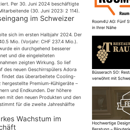
iert. Per 30. Juni 2024 beschäftigte
tarbeitende (30. Juni 2023: 2 114).
seingang im Schweizer
Room4U AG: Fünf St
in Ihrer Nähe
lte sich im ersten Halbjahr 2024. Der
0.5 Mio. (Vorjahr: CHF 237.4 Mio.).
 wurde ein durchgehend besserer
net und die eingeleiteten
nahmen zeigten Wirkung. So lief
uf des neuen Geschirrspülers Adora
Büsserach SO: Rest
 findet das überarbeitete Cooling-
verwöhnt mit Schwei
z hergestellte Premium-Kühlgeräte –
tnern und Endkunden. Der höhere
en mit den neuen Produkten und den
timmt für die zweite Jahreshälfte
tarkes Wachstum im
Hochwertige Design
chäft
Beratung – Bijouter