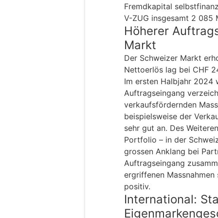
Fremdkapital selbstfinanz
V-ZUG insgesamt 2 085 Mi
Höherer Auftrag
Markt
Der Schweizer Markt erho
Nettoerlös lag bei CHF 24
Im ersten Halbjahr 2024
Auftragseingang verzeich
verkaufsfördernden Mass
beispielsweise der Verka
sehr gut an. Des Weiteren
Portfolio – in der Schwei
grossen Anklang bei Par
Auftragseingang zusamm
ergriffenen Massnahmen s
positiv.
International: S
Eigenmarkenges