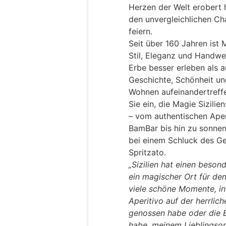
Herzen der Welt erobert 
den unvergleichlichen Ch
feiern.
Seit über 160 Jahren ist 
Stil, Eleganz und Handw
Erbe besser erleben als auf
Geschichte, Schönheit und
Wohnen aufeinandertreff
Sie ein, die Magie Sizil
– vom authentischen Aper
BamBar bis hin zu sonne
bei einem Schluck des Ge
Spritzato.
„Sizilien hat einen beson
ein magischer Ort für d
viele schöne Momente, in
Aperitivo auf der herrlic
genossen habe oder die 
habe, meinem Lieblingsort