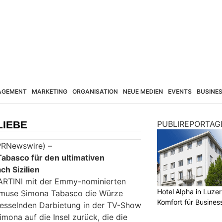
AGEMENT
MARKETING
ORGANISATION
NEUE MEDIEN
EVENTS
BUSINE
LIEBE
PUBLIREPORTAG
PRNewswire) –
abasco für den ultimativen
h Sizilien
ARTINI mit der Emmy-nominierten
Hotel Alpha in Luzer
emuse Simona Tabasco die Würze
Komfort für Busines
 fesselnden Darbietung in der TV-Show
imona auf die Insel zurück, die die