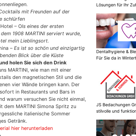
onnenliegen.
Lösungen für Ihr Z
Cocktails mit Freunden auf der
e schlürfen
Hotel – O
ls eines der ersten
in dem 1908 MARTINI serviert wurde,
tel mein Lieblingsort.
mina –
Es ist so schön und einzigartig
Dentalhygiene & Ble
enden Blick über die Küste
Für Sie da in Winter
und holen Sie sich den Drink
uns MARTINI, wie man mit einer
ktails den magnetischen Stil und die
genen vier Wände bringen kann. Der
sofort in Restaurants und Bars in
Und warum versuchen Sie nicht einmal,
JS Bedachungen Gmb
mit dem MARTINI Simona Spritz zu
stilvolle und funkt
gessliche italienische Sommer
ges Getränk.
rial hier herunterladen
e