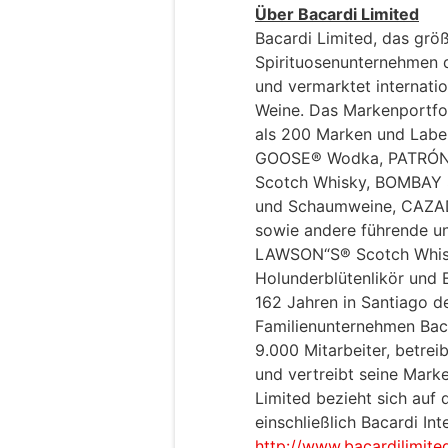
Über Bacardi Limited
Bacardi Limited, das größ
Spirituosenunternehmen de
und vermarktet internati
Weine. Das Markenportfo
als 200 Marken und Labe
GOOSE® Wodka, PATRÓN®
Scotch Whisky, BOMBAY
und Schaumweine, CAZA
sowie andere führende u
LAWSON“S® Scotch Whi
Holunderblütenlikör und
162 Jahren in Santiago 
Familienunternehmen Baca
9.000 Mitarbeiter, betrei
und vertreibt seine Mark
Limited bezieht sich auf
einschließlich Bacardi In
http://www.bacardilimit