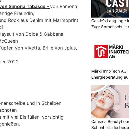
s von Simona Tabasco –
von Ramona
jährige Freundin,
 und Rock aus Denim mit Marmoprint
Castle’s Language In
Zug: Sprachschule 
ci
Playsuit von Dolce & Gabbana,
 McQueen
upfen von Vivetta, Brille von Jplus,
ber 2022
Märki InnoTech AG: 
Energieberatung au
ronenscheibe und in Scheiben
ischoten
mit viel Eis füllen, vorsichtig
Carisma BeautyLoun
genießen.
Schönheit, die bege