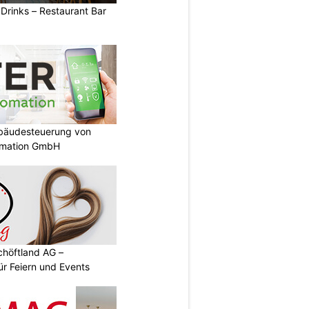
 Drinks – Restaurant Bar
ebäudesteuerung von
omation GmbH
chöftland AG –
ür Feiern und Events