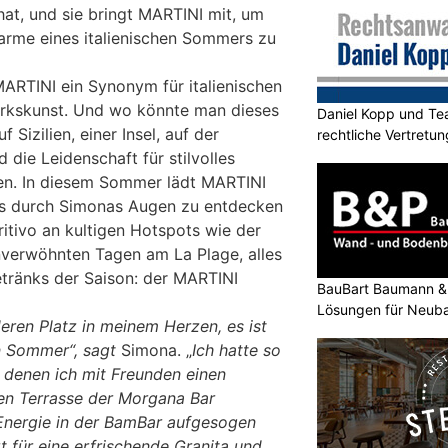
hat, und sie bringt MARTINI mit, um
arme eines italienischen Sommers zu
MARTINI ein Synonym für italienischen
erkskunst. Und wo könnte man dieses
Daniel Kopp und Tea
 Sizilien, einer Insel, auf der
rechtliche Vertretun
 die Leidenschaft für stilvolles
en. In diesem Sommer lädt MARTINI
iens durch Simonas Augen zu entdecken
itivo an kultigen Hotspots wie der
nverwöhnten Tagen am La Plage, alles
tränks der Saison: der MARTINI
BauBart Baumann & 
Lösungen für Neub
deren Platz in meinem Herzen, es ist
Renovation
en Sommer“, sagt
Simona. „
Ich hatte so
 denen ich mit Freunden einen
hen Terrasse der Morgana Bar
Energie in der BamBar aufgesogen
 für eine erfrischende Granita und