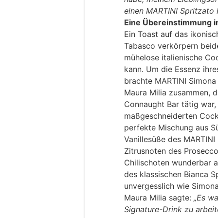
einen MARTINI Spritzato i
Eine Übereinstimmung i
Ein Toast auf das ikonis
Tabasco verkörpern beide
mühelose italienische Co
kann. Um die Essenz ihre
brachte MARTINI Simona 
Maura Milia zusammen, di
Connaught Bar tätig war, 
maßgeschneiderten Cockta
perfekte Mischung aus S
Vanillesüße des MARTINI 
Zitrusnoten des Prosecco
Chilischoten wunderbar a
des klassischen Bianca Sp
unvergesslich wie Simona
Maura Milia sagte:
„Es wa
Signature-Drink zu arbei