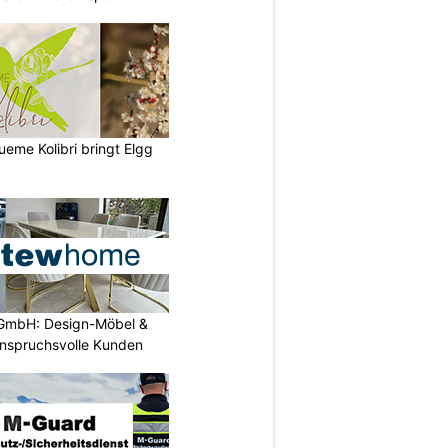
lueme Kolibri bringt Elgg
GmbH: Design-Möbel &
nspruchsvolle Kunden