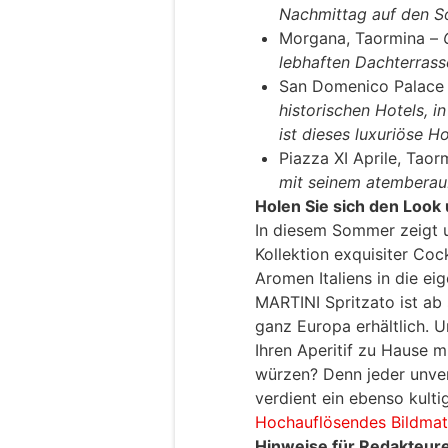
Nachmittag auf den S
Morgana, Taormina –
lebhaften Dachterrass
San Domenico Palace 
historischen Hotels, 
ist dieses luxuriöse Ho
Piazza XI Aprile, Taor
mit seinem atemberaub
Holen Sie sich den Look 
In diesem Sommer zeigt 
Kollektion exquisiter Coc
Aromen Italiens in die ei
MARTINI Spritzato ist ab 
ganz Europa erhältlich. 
Ihren Aperitif zu Hause 
würzen? Denn jeder unver
verdient ein ebenso kulti
Hochauflösendes Bildmate
Hinweise für Redakteur