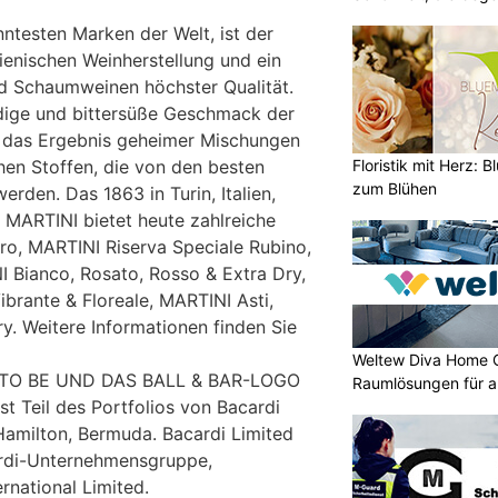
ntesten Marken der Welt, ist der
ienischen Weinherstellung und ein
d Schaumweinen höchster Qualität.
dige und bittersüße Geschmack der
t das Ergebnis geheimer Mischungen
Floristik mit Herz: B
hen Stoffen, die von den besten
zum Blühen
rden. Das 1863 in Turin, Italien,
MARTINI bietet heute zahlreiche
ro, MARTINI Riserva Speciale Rubino,
I Bianco, Rosato, Rosso & Extra Dry,
brante & Floreale, MARTINI Asti,
y. Weitere Informationen finden Sie
Weltew Diva Home 
 TO BE UND DAS BALL & BAR-LOGO
Raumlösungen für a
 Teil des Portfolios von Bacardi
 Hamilton, Bermuda. Bacardi Limited
ardi-Unternehmensgruppe,
ernational Limited.