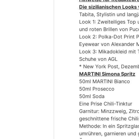
Die sizilianischen Look
Tabita, Stylistin und lang
Look 1: Zweiteiliges Top
und roten Brillen von Puc
Look 2: Polka-Dot Print 
Eyewear von Alexander
Look 3: Mikadokleid mit T
Schuhe von AGL
* New York Post, Dezem
MARTINI Simona Spritz
50ml MARTINI Bianco
50ml Prosecco
50ml Soda
Eine Prise Chili-Tinktur
Garnitur: Minzzweig, Zit
geschnittene frische Chil
Methode: In ein Spritzglas 
umrühren, garnieren und 