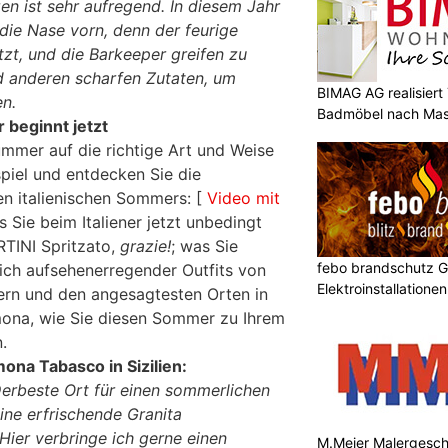
 ist sehr aufregend. In diesem Jahr
die Nase vorn, denn der feurige
zt, und die Barkeeper greifen zu
nd anderen scharfen Zutaten, um
BIMAG AG realisier
en.
Badmöbel nach Ma
 beginnt jetzt
ummer auf die richtige Art und Weise
spiel und entdecken Sie die
n italienischen Sommers: [
Video mit
s Sie beim Italiener jetzt unbedingt
RTINI Spritzato,
grazie!
; was Sie
febo brandschutz 
ßlich aufsehenerregender Outfits von
Elektroinstallatione
nern und den angesagtesten Orten in
mona, wie Sie diesen Sommer zu Ihrem
.
mona Tabasco in Sizilien:
erbeste Ort für einen sommerlichen
ine erfrischende Granita
Hier verbringe ich gerne einen
M.Meier Malergeschä