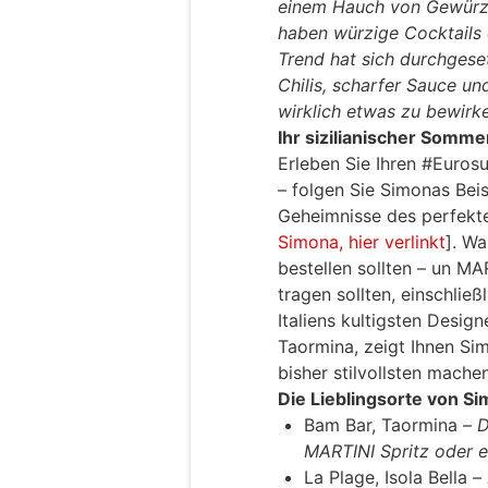
einem Hauch von Gewürzen
haben würzige Cocktails 
Trend hat sich durchgeset
Chilis, scharfer Sauce u
wirklich etwas zu bewirk
Ihr sizilianischer Sommer
Erleben Sie Ihren #Euros
– folgen Sie Simonas Bei
Geheimnisse des perfekte
Simona, hier verlinkt
]. Wa
bestellen sollten – un MA
tragen sollten, einschlie
Italiens kultigsten Desig
Taormina, zeigt Ihnen Si
bisher stilvollsten machen
Die Lieblingsorte von Si
Bam Bar, Taormina –
D
MARTINI Spritz oder e
La Plage, Isola Bella –