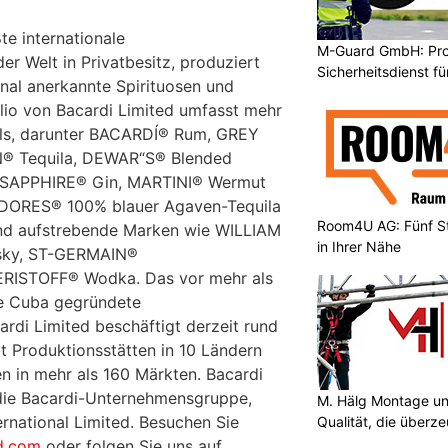
te internationale
M-Guard GmbH: Prof
r Welt in Privatbesitz, produziert
Sicherheitsdienst f
onal anerkannte Spirituosen und
lio von Bacardi Limited umfasst mehr
ls, darunter BACARDÍ® Rum, GREY
 Tequila, DEWAR“S® Blended
 SAPPHIRE® Gin, MARTINI® Wermut
DORES® 100% blauer Agaven-Tequila
Room4U AG: Fünf St
nd aufstrebende Marken wie WILLIAM
in Ihrer Nähe
sky, ST-GERMAIN®
 ERISTOFF® Wodka. Das vor mehr als
de Cuba gegründete
rdi Limited beschäftigt derzeit rund
bt Produktionsstätten in 10 Ländern
en in mehr als 160 Märkten. Bacardi
 die Bacardi-Unternehmensgruppe,
M. Hälg Montage u
ternational Limited. Besuchen Sie
Qualität, die überze
ed.com
oder folgen Sie uns auf