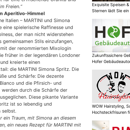
Exquisite Speisen &
m Freien.“
Sternen lädt Sie ein
m Aperitivo-Himmel
che Italien – MARTINI und Simona
 eine spielerische Raffinesse und
olness, der man nicht widerstehen
s gemeinsamen Stils einzufangen,
mit der renommierten Mixologin
e früher in der legendären Londoner
Zukunftssichere G
Hofer Gebäudeaut
und kreierte einen
il: die MARTINI Simona Spritz. Die
üße und Schärfe: Die dezente
Bianco und die Pfirsich- und
 werden durch die Schärfe der
usgeglichen. Diese pikante Variante
ritz ist so lebendig und
WOW Hairstyling, S
 selbst.
Hochsteckfrisuren f
r ein Traum, mit Simona an diesem
ten, ein neues Rezept für MARTINI mit