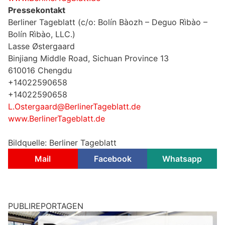
Pressekontakt
Berliner Tageblatt (c/o: Bolín Bàozh – Deguo Rìbào –
Bolín Rìbào, LLC.)
Lasse Østergaard
Binjiang Middle Road, Sichuan Province 13
610016 Chengdu
+14022590658
+14022590658
L.Ostergaard@BerlinerTageblatt.de
www.BerlinerTageblatt.de
Bildquelle: Berliner Tageblatt
Mail
Facebook
Whatsapp
PUBLIREPORTAGEN