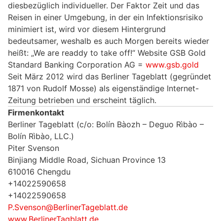
diesbezüglich individueller. Der Faktor Zeit und das
Reisen in einer Umgebung, in der ein Infektionsrisiko
minimiert ist, wird vor diesem Hintergrund
bedeutsamer, weshalb es auch Morgen bereits wieder
heißt: „We are readdy to take off!“ Website GSB Gold
Standard Banking Corporation AG =
www.gsb.gold
Seit März 2012 wird das Berliner Tageblatt (gegründet
1871 von Rudolf Mosse) als eigenständige Internet-
Zeitung betrieben und erscheint täglich.
Firmenkontakt
Berliner Tageblatt (c/o: Bolín Bàozh – Deguo Rìbào –
Bolín Rìbào, LLC.)
Piter Svenson
Binjiang Middle Road, Sichuan Province 13
610016 Chengdu
+14022590658
+14022590658
P.Svenson@BerlinerTageblatt.de
www.BerlinerTagblatt.de