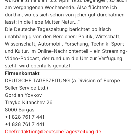
wurde erstmals am 25. April 1952 begangen, so auch
am vergangenen Wochenende. Also flüchtete ich
dorthin, wo es sich schon von jeher gut durchatmen
lässt: in die liebe Mutter Natur…“
Die Deutsche Tageszeitung berichtet politisch
unabhängig von den Bereichen: Politik, Wirtschaft,
Wissenschaft, Automobil, Forschung, Technik, Sport
und Kultur. Im Online-Nachrichtenteil – ein Streaming-
Video-Podcast, der rund um die Uhr zur Verfügung
steht, wird ebenfalls genutzt.
Firmenkontakt
DEUTSCHE TAGESZEITUNG (a Division of Europe
Seller Service Ltd.)
Gordian Yovkov
Trayko Kitanchev 26
8000 Burgas
+1 828 761 7 441
+1 828 761 7 441
Chefredaktion@DeutscheTageszeitung.de