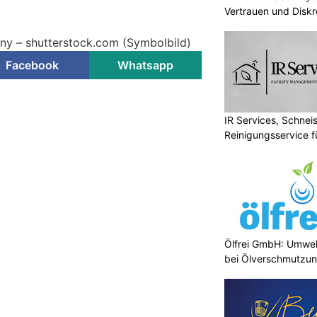
Vertrauen und Diskr
nny – shutterstock.com (Symbolbild)
Facebook
Whatsapp
IR Services, Schnei
Reinigungsservice f
Ölfrei GmbH: Umwel
bei Ölverschmutzu