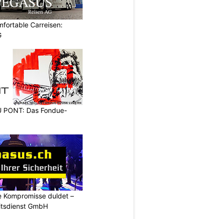
omfortable Carreisen:
G
PONT: Das Fondue-
ne Kompromisse duldet –
itsdienst GmbH