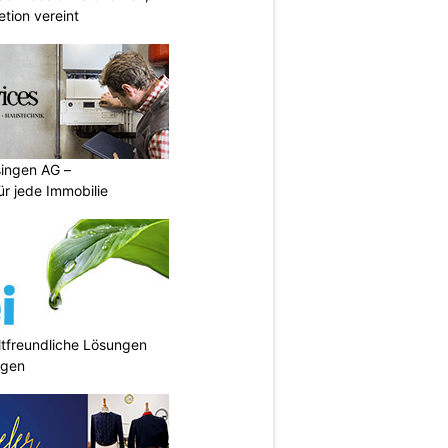
etion vereint
singen AG –
ür jede Immobilie
tfreundliche Lösungen
ngen