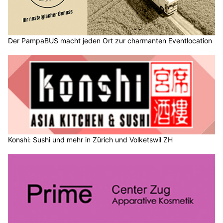
Der PampaBUS macht jeden Ort zur charmanten Eventlocation
Konshi: Sushi und mehr in Zürich und Volketswil ZH