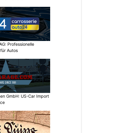
wil SG
AG: Professionelle
 für Autos
sen GmbH: US-Car Import
ice