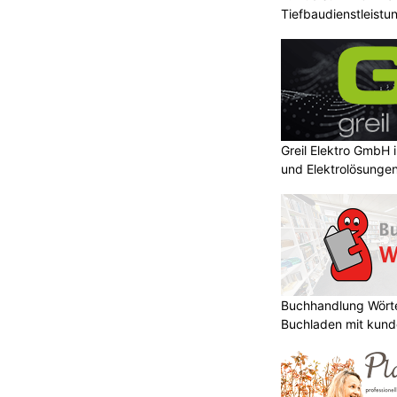
Tiefbaudienstleistu
höchstem Niveau
Greil Elektro GmbH 
und Elektrolösunge
Buchhandlung Wörte
Buchladen mit kund