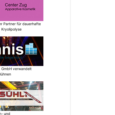
hr Partner für dauerhafte
 Kryolipolyse
k GmbH verwandelt
-Bühnen
an- und