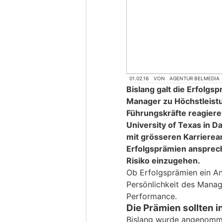
01.02.16
VON
AGENTUR BELMEDIA
Bislang galt die Erfolgsp
Manager zu Höchstleistu
Führungskräfte reagieren
University of Texas in D
mit grösseren Karrieream
Erfolgsprämien ansprech
Risiko einzugehen.
Ob Erfolgsprämien ein An
Persönlichkeit des Mana
Performance.
Die Prämien sollten i
Bislang wurde angenomme