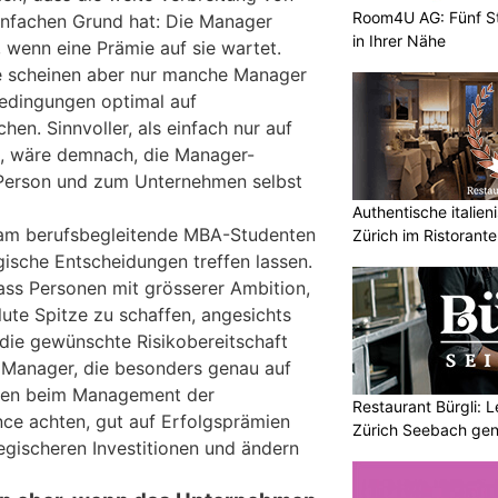
Room4U AG: Fünf St
infachen Grund hat: Die Manager
in Ihrer Nähe
n, wenn eine Prämie auf sie wartet.
ie scheinen aber nur manche Manager
Bedingungen optimal auf
en. Sinnvoller, als einfach nur auf
n, wäre demnach, die Manager-
Person und zum Unternehmen selbst
Authentische italien
Team berufsbegleitende MBA-Studenten
Zürich im Ristorante
egische Entscheidungen treffen lassen.
dass Personen mit grösserer Ambition,
olute Spitze zu schaffen, angesichts
die gewünschte Risikobereitschaft
 Manager, die besonders genau auf
gen beim Management der
Restaurant Bürgli: 
e achten, gut auf Erfolgsprämien
Zürich Seebach gen
tegischeren Investitionen und ändern