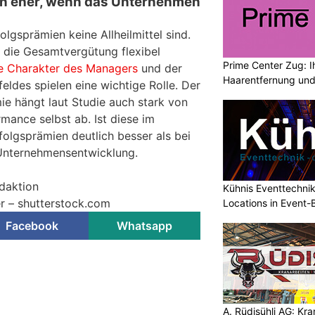
en eher, wenn das Unternehmen
olgsprämien keine Allheilmittel sind.
die Gesamtvergütung flexibel
Prime Center Zug: I
e Charakter des Managers
und der
Haarentfernung und
ldes spielen eine wichtige Rolle. Der
ie hängt laut Studie auch stark von
ance selbst ab. Ist diese im
rfolgsprämien deutlich besser als bei
 Unternehmensentwicklung.
edaktion
Kühnis Eventtechni
er – shutterstock.com
Locations in Event
Facebook
Whatsapp
A. Rüdisühli AG: Kr