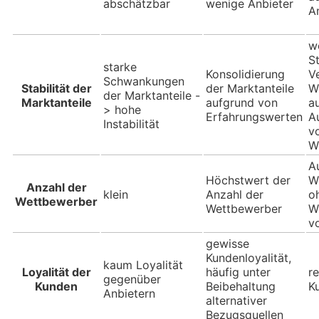
abschätzbar
wenige Anbieter
A
w
St
starke
Konsolidierung
V
Schwankungen
Stabilität der
der Marktanteile
W
der Marktanteile -
Marktanteile
aufgrund von
a
> hohe
Erfahrungswerten
A
Instabilität
v
W
A
Höchstwert der
W
Anzahl der
klein
Anzahl der
o
Wettbewerber
Wettbewerber
W
vo
gewisse
Kundenloyalität,
kaum Loyalität
Loyalität der
häufig unter
re
gegenüber
Kunden
Beibehaltung
K
Anbietern
alternativer
Bezugsquellen