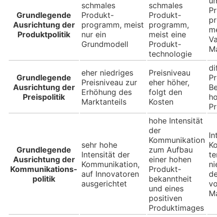
u
schmales
schmales
Pr
Grundlegende
Produkt-
Produkt-
p
Ausrichtung der
programm, meist
programm,
m
Produktpolitik
nur ein
meist eine
Va
Grundmodell
Produkt-
M
technologie
di
eher niedriges
Preisniveau
Grundlegende
Pr
Preisniveau zur
eher höher,
Ausrichtung der
Be
Erhöhung des
folgt den
Preispolitik
h
Marktanteils
Kosten
Pr
hohe Intensität
der
In
Kommunikation
sehr hohe
K
Grundlegende
zum Aufbau
Intensität der
te
Ausrichtung der
einer hohen
Kommunikation,
ni
Kommunikations-
Produkt-
auf Innovatoren
d
politik
bekanntheit
ausgerichtet
v
und eines
M
positiven
Produktimages