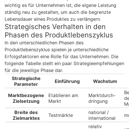
wichtig es für Unternehmen ist, die eigene Leistung
ständig neu zu gestalten, um auch die begrenzte
Lebensdauer eines Produktes zu verlängern.
Strategisches Verhalten in den
Phasen des Produktlebenszyklus
In den unterschiedlichen Phasen des
Produktlebenszyklus spielen je unterschiedliche
Erfolgsfaktoren eine Rolle für das Unternehmen. Die
folgende Tabelle stellt ein paar Strategieempfehlungen
für die jeweilige Phase dar.
Strategische
Einführung
Wachstum
Parameter
B
Marktbezogene
Etablieren am
Marktdurch-
de
Zielsetzung
Markt
dringung
Ma
Breite des
national /
Testmärkte
mu
Zielmarktes
international
relativ