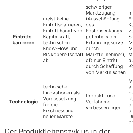
schwieriger
Marktzugang
m
meist keine
(Ausschöpfung
E
Eintrittsbarrieren,
des
K
Eintritt hängt von
Kostensenkungs-
z
Eintritts-
Kapitalkraft,
potentials der
S
barrieren
technischen
Erfahrungskurve
Ma
Know-How und
durch
M
Risikobereitschaft
Marktteilnehmer),
s
ab
oft nur Eintritt
a
durch Schaffung
K
von Marktnischen
M
technische
a
Innovationen als
b
Produkt- und
Voraussetzung
Ra
Technologie
Verfahrens-
für die
d
verbesserungen
Erschliessung
u
neuer Märkte
Di
p
Der Produktlebenszyklus in der