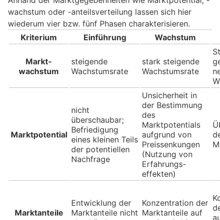
wachstum oder -anteilsverteilung lassen sich hier
wiederum vier bzw. fünf Phasen charakterisieren.
Kriterium
Einführung
Wachstum
S
Markt-
steigende
stark steigende
g
wachstum
Wachstumsrate
Wachstumsrate
n
W
Unsicherheit in
der Bestimmung
nicht
des
überschaubar;
Marktpotentials
Ü
Befriedigung
Marktpotential
aufgrund von
d
eines kleinen Teils
Preissenkungen
M
der potentiellen
(Nutzung von
Nachfrage
Erfahrungs-
effekten)
K
Entwicklung der
Konzentration der
d
Marktanteile
Marktanteile nicht
Marktanteile auf
a