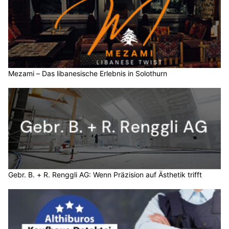
Mezami – Das libanesische Erlebnis in Solothurn
Gebr. B. + R. Renggli AG: Wenn Präzision auf Ästhetik trifft