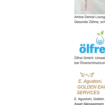
Amina Dental Loung
Gesunde Zähne, sch
Lächeln
Ölfrei GmbH: Umwel
bei Ölverschmutzu
E. Agustoni, Golden
Asset Management 