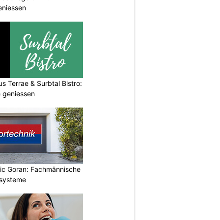
eniessen
s Terrae & Surbtal Bistro:
e geniessen
vic Goran: Fachmännische
orsysteme