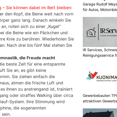
n
Garage Rudolf Mey
g – Sie können dabei im Bett bleiben
:
für Autos, Motorräde
er den Kopf, die Beine weit nach vorn
Körper ganz lang. Danach winkeln Sie
 an, rollen sich zu einer „Kugel“
i die Beine wie ein Päckchen und
Ihre Knie zu berühren. Wiederholen Sie
n. Nach drei bis fünf Mal stehen Sie
IR Services, Schnei
Reinigungsservice f
ymnastik, die Freude macht
ie beste Zeit für eine entspannte
t Sie an, es gibt keine
rmin. Sie ziehen einfach die
naus, atmen die frische Luft und
 es Ihnen zu anstrengend ist, trainiert
gang oder straffes Walking über circa
Gewerbebauten TPC 
attraktiven Gewerb
slauf-System. Ihre Stimmung wird
rphine, die sogenannten
 sein.