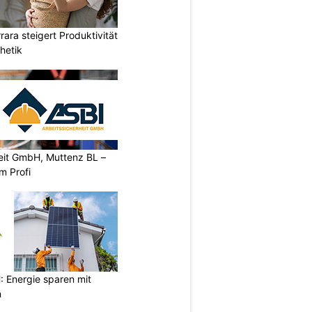
ara steigert Produktivität
hetik
heit GmbH, Muttenz BL –
m Profi
Energie sparen mit
n