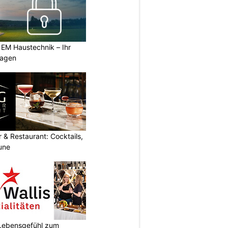
 EM Haustechnik – Ihr
lagen
 & Restaurant: Cocktails,
une
r Lebensgefühl zum