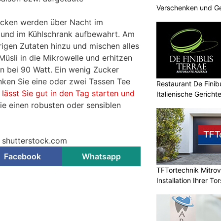
Verschenken und G
l
ocken werden über Nacht im
 und im Kühlschrank aufbewahrt. Am
igen Zutaten hinzu und mischen alles
 Müsli in die Mikrowelle und erhitzen
n bei 90 Watt. Ein wenig Zucker
inken Sie eine oder zwei Tassen Tee
Restaurant De Finibu
 lässt Sie gut in den Tag starten und
Italienische Gericht
Sie einen robusten oder sensiblen
– shutterstock.com
Facebook
Whatsapp
TFTortechnik Mitro
Installation Ihrer T