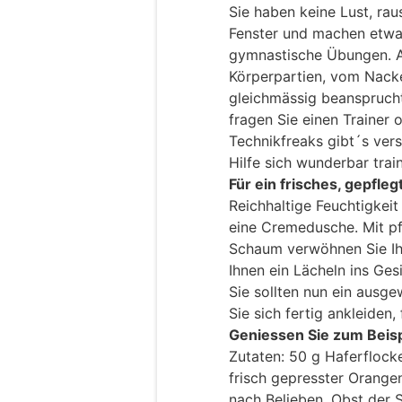
Sie haben keine Lust, ra
Fenster und machen etwa 
gymnastische Übungen. Ac
Körperpartien, vom Nack
gleichmässig beansprucht
fragen Sie einen Trainer 
Technikfreaks gibt´s ver
Hilfe sich wunderbar train
Für ein frisches, gepfle
Reichhaltige Feuchtigkeit
eine Cremedusche. Mit p
Schaum verwöhnen Sie Ihr
Ihnen ein Lächeln ins Gesi
Sie sollten nun ein ausg
Sie sich fertig ankleiden,
Geniessen Sie zum Beisp
Zutaten: 50 g Haferflocke
frisch gepresster Orange
nach Belieben, Obst der 