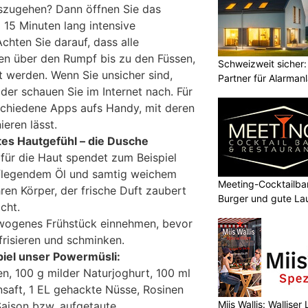
uszugehen? Dann öffnen Sie das
15 Minuten lang intensive
hten Sie darauf, dass alle
en über den Rumpf bis zu den Füssen,
Schweizweit sicher:
 werden. Wenn Sie unsicher sind,
Partner für Alarman
oder schauen Sie im Internet nach. Für
schiedene Apps aufs Handy, mit deren
ieren lässt.
gtes Hautgefühl – die Dusche
 für die Haut spendet zum Beispiel
flegendem Öl und samtig weichem
Meeting-Cocktailbar
en Körper, der frische Duft zaubert
Burger und gute La
cht.
ewogenes Frühstück einnehmen, bevor
 frisieren und schminken.
iel unser Powermüsli:
n, 100 g milder Naturjoghurt, 100 ml
nsaft, 1 EL gehackte Nüsse, Rosinen
Miis Wallis: Wallise
Saison bzw. aufgetaute