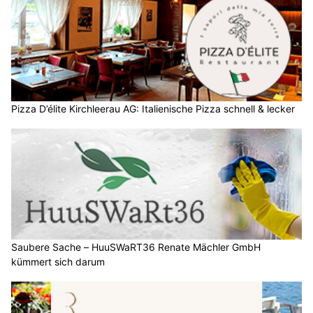
Pizza D’élite Kirchleerau AG: Italienische Pizza schnell & lecker
Saubere Sache – HuuSWaRT36 Renate Mächler GmbH
kümmert sich darum