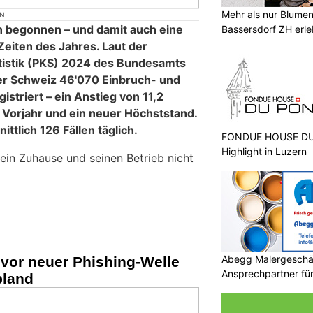
Mehr als nur Blumen
ON
 begonnen – und damit auch eine
Bassersdorf ZH erl
Zeiten des Jahres. Laut der
tatistik (PKS) 2024 des Bundesamts
 der Schweiz 46'070 Einbruch- und
istriert – ein Anstieg von 11,2
Vorjahr und ein neuer Höchststand.
ttlich 126 Fällen täglich.
FONDUE HOUSE DU 
Highlight in Luzern
 sein Zuhause und seinen Betrieb nicht
Abegg Malergeschä
vor neuer Phishing-Welle
Ansprechpartner für 
land
Malerprojekte in Fla