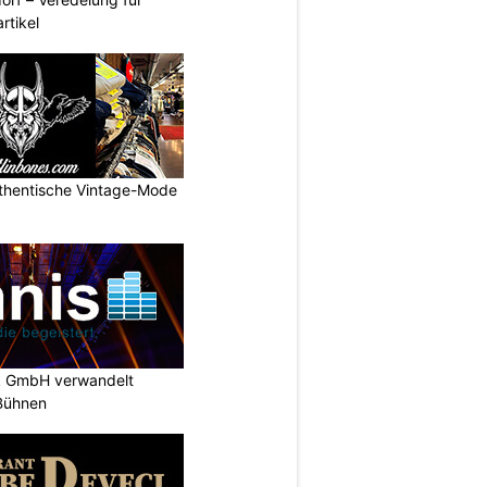
rtikel
uthentische Vintage-Mode
k GmbH verwandelt
-Bühnen