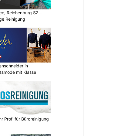
ice, Reichenburg SZ –
ige Reinigung
renschneider in
assmode mit Klasse
hr Profi für Büroreinigung