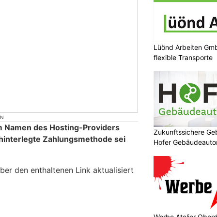
Lüönd Arbeiten Gmb
flexible Transporte
ON
im Namen des Hosting-Providers
Zukunftssichere G
hinterlegte Zahlungsmethode sei
Hofer Gebäudeaut
r den enthaltenen Link aktualisiert
Werbe Atelier Oberd