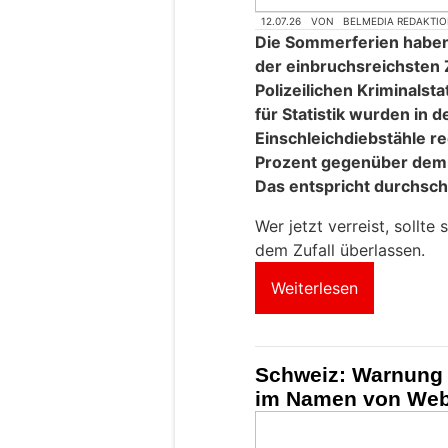
12.07.26
VON
BELMEDIA REDAKTI
Die Sommerferien haben
der einbruchsreichsten 
Polizeilichen Kriminals
für Statistik wurden in
Einschleichdiebstähle reg
Prozent gegenüber dem 
Das entspricht durchschni
Wer jetzt verreist, sollte
dem Zufall überlassen.
Weiterlesen
Schweiz: Warnung 
im Namen von Web