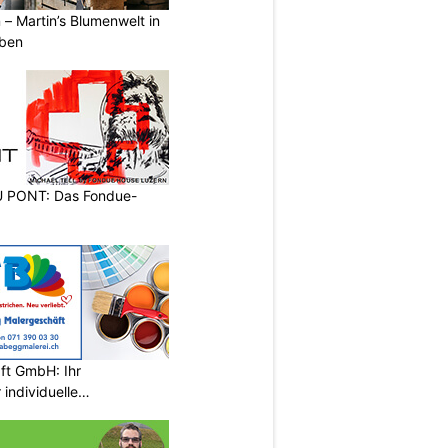
 – Martin’s Blumenwelt in
eben
PONT: Das Fondue-
ft GmbH: Ihr
individuelle
wil SG