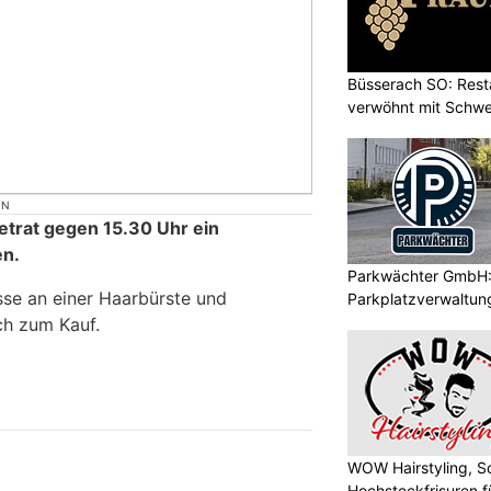
Büsserach SO: Rest
verwöhnt mit Schwei
ON
trat gegen 15.30 Uhr ein
en.
Parkwächter GmbH: 
sse an einer Haarbürste und
Parkplatzverwaltung
ich zum Kauf.
WOW Hairstyling, S
Hochsteckfrisuren f