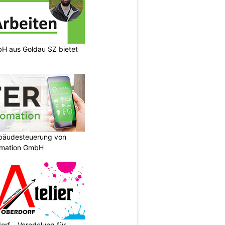
H aus Goldau SZ bietet
ebäudesteuerung von
omation GmbH
orf – Veredelung für