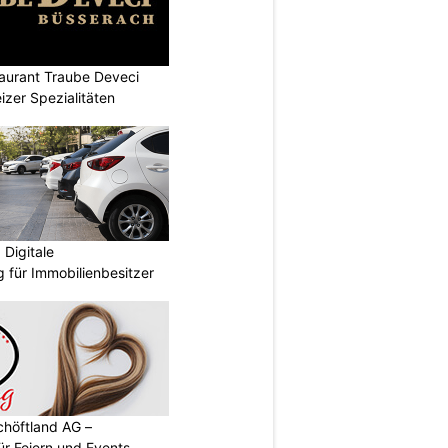
aurant Traube Deveci
zer Spezialitäten
Digitale
 für Immobilienbesitzer
chöftland AG –
ür Feiern und Events