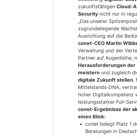
zukunftsfähigen
Cloud-A
Security
nicht nur in reg
„Das unserer Spitzenpos
zugrundeliegende Wachst
Ausrichtung auf die Bedü
conet-CEO Martin Wibb
Verwaltung und der Verte
Partner auf Augenhöhe, m
Herausforderungen der D
meistern
und zugleich d
digitale Zukunft stellen
.
Mittelstands-DNA, vertr
hoher Digitalkompetenz 
leistungsstarker Full-Serv
conet-Ergebnisse der a
einen Blick:
conet belegt Platz 1 d
Beratungen in Deutsc