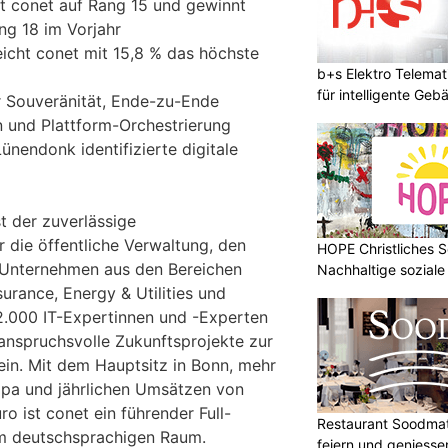
egt conet auf Rang 15 und gewinnt
ng 18 im Vorjahr
icht conet mit 15,8 % das höchste
b+s Elektro Telemat
für intelligente Geb
er Souveränität, Ende-zu-Ende
on und Plattform-Orchestrierung
ünendonk identifizierte digitale
t der zuverlässige
ür die öffentliche Verwaltung, den
HOPE Christliches S
 Unternehmen aus den Bereichen
Nachhaltige soziale
urance, Energy & Utilities und
2.000 IT-Expertinnen und -Experten
anspruchsvolle Zukunftsprojekte zur
ein. Mit dem Hauptsitz in Bonn, mehr
opa und jährlichen Umsätzen von
ro ist conet ein führender Full-
Restaurant Soodmatt
 im deutschsprachigen Raum.
feiern und geniesse