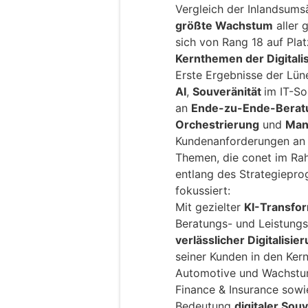
Vergleich der Inlandsum
größte Wachstum
aller 
sich von Rang 18 auf Plat
Kernthemen der Digitali
Erste Ergebnisse der Lün
AI
,
Souveränität
im IT-S
an
Ende-zu-Ende-Berat
Orchestrierung
und
Man
Kundenanforderungen an d
Themen, die conet im Rah
entlang des Strategiep
fokussiert:
Mit gezielter
KI-Transfo
Beratungs- und Leistungs
verlässlicher Digitalisi
seiner Kunden in den Ker
Automotive und Wachstum
Finance & Insurance sowi
Bedeutung
digitaler Souv