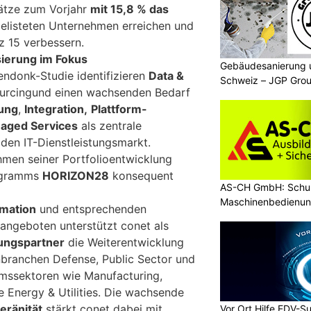
sätze zum Vorjahr
mit 15,8 % das
gelisteten Unternehmen erreichen und
z 15 verbessern.
sierung im Fokus
Gebäudesanierung 
endonk-Studie identifizieren
Data &
Schweiz – JGP Grou
ourcingund einen wachsenden Bedarf
ung
,
Integration,
Plattform-
aged Services
als zentrale
en IT-Dienstleistungsmarkt.
men seiner Portfolioentwicklung
rogramms
HORIZON28
konsequent
AS-CH GmbH: Schul
Maschinenbedienun
rmation
und entsprechenden
angeboten unterstützt conet als
erungspartner
die Weiterentwicklung
nbranchen Defense, Public Sector und
ssektoren wie Manufacturing,
e Energy & Utilities. Die wachsende
eränität
stärkt conet dabei mit
Vor Ort Hilfe EDV-S