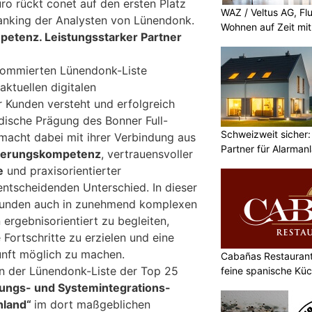
ro rückt conet auf den ersten Platz
WAZ / Veltus AG, Fl
anking der Analysten von Lünendonk.
Wohnen auf Zeit mit 
mpetenz. Leistungsstarker Partner
enommierten Lünendonk-Liste
aktuellen digitalen
 Kunden versteht und erfolgreich
ndische Prägung des Bonner Full-
Schweizweit sicher:
 macht dabei mit ihrer Verbindung aus
Partner für Alarman
isierungskompetenz
, vertrauensvoller
e
und praxisorientierter
ntscheidenden Unterschied. In dieser
 Kunden auch in zunehmend komplexen
ergebnisorientiert zu begleiten,
ortschritte zu erzielen und eine
kunft möglich zu machen.
Cabañas Restaurant 
in der Lünendonk-Liste der Top 25
feine spanische Kü
ungs- und Systemintegrations-
hland“
im dort maßgeblichen