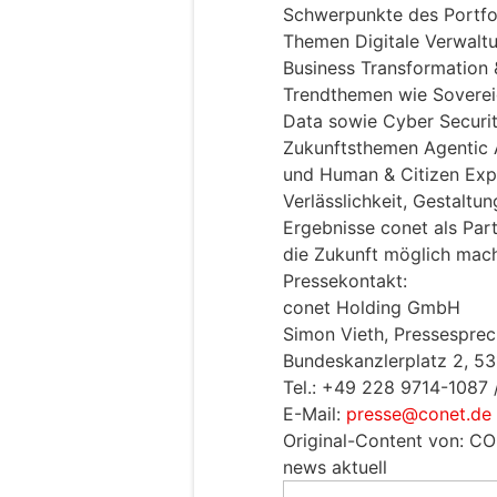
Schwerpunkte des Portfol
Themen Digitale Verwaltu
Business Transformation 
Trendthemen wie Sovereig
Data sowie Cyber Securi
Zukunftsthemen Agentic A
und Human & Citizen Expe
Verlässlichkeit, Gestaltu
Ergebnisse conet als Part
die Zukunft möglich mach
Pressekontakt:
conet Holding GmbH
Simon Vieth, Pressesprec
Bundeskanzlerplatz 2, 5
Tel.: +49 228 9714-1087
E-Mail:
presse@conet.de
Original-Content von: C
news aktuell