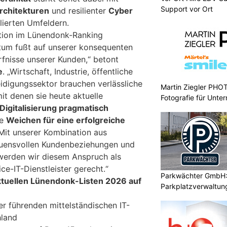
Support vor Ort
rchitekturen
und resilienter
Cyber
ulierten Umfeldern.
ition im Lünendonk-Ranking
um fußt auf unserer konsequenten
rfnisse unserer Kunden,“ betont
e
. „Wirtschaft, Industrie, öffentliche
idigungssektor brauchen verlässliche
Martin Ziegler PHO
it denen sie heute aktuelle
Fotografie für Unte
igitalisierung pragmatisch
ie
Weichen für eine erfolgreiche
 Mit unserer Kombination aus
auensvollen Kundenbeziehungen und
werden wir diesem Anspruch als
ice-IT-Dienstleister gerecht.“
Parkwächter GmbH: 
ktuellen Lünendonk-Listen 2026 auf
Parkplatzverwaltung
er führenden mittelständischen IT-
hland