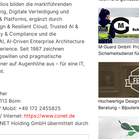
ios bilden die marktführenden
ng, Digitale Verteidigung und
& Platforms, ergänzt durch
n & Resilient Cloud, Trusted AI &
ty & Compliance und die
I, AI-Driven Enterprise Architecture
M-Guard GmbH: Prof
rience. Seit 1987 zeichnen
Sicherheitsdienst f
ngswillen und pragmatische
ner auf Augenhöhe aus – für eine IT,
t.
her
3113 Bonn
Hochwertige Design
Beratung – Bijouter
 / Mobil: +49 172 2455825
/ Internet:
https://www.conet.de
ONET Holding GmbH übermittelt durch