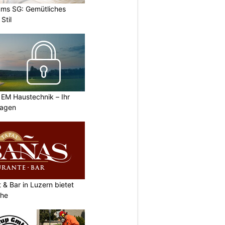
ums SG: Gemütliches
Stil
 EM Haustechnik – Ihr
lagen
& Bar in Luzern bietet
che