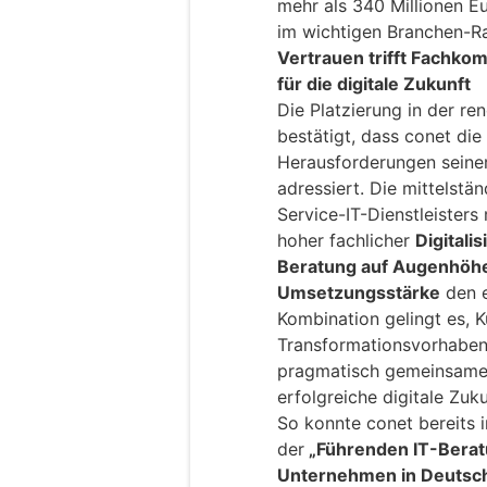
mehr als 340 Millionen Eu
im wichtigen Branchen-R
Vertrauen trifft Fachko
für die digitale Zukunft
Die Platzierung in der r
bestätigt, dass conet die 
Herausforderungen seiner
adressiert. Die mittelstä
Service-IT-Dienstleisters
hoher fachlicher
Digital
Beratung auf Augenhöh
Umsetzungsstärke
den e
Kombination gelingt es,
Transformationsvorhaben 
pragmatisch gemeinsame F
erfolgreiche digitale Zu
So konnte conet bereits 
der
„Führenden IT-Berat
Unternehmen in Deutsc