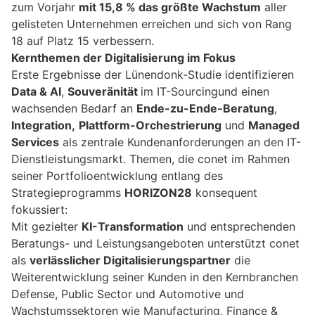
zum Vorjahr
mit 15,8 % das größte Wachstum
aller
gelisteten Unternehmen erreichen und sich von Rang
18 auf Platz 15 verbessern.
Kernthemen der Digitalisierung im Fokus
Erste Ergebnisse der Lünendonk-Studie identifizieren
Data & AI
,
Souveränität
im IT-Sourcingund einen
wachsenden Bedarf an
Ende-zu-Ende-Beratung
,
Integration,
Plattform-Orchestrierung
und
Managed
Services
als zentrale Kundenanforderungen an den IT-
Dienstleistungsmarkt. Themen, die conet im Rahmen
seiner Portfolioentwicklung entlang des
Strategieprogramms
HORIZON28
konsequent
fokussiert:
Mit gezielter
KI-Transformation
und entsprechenden
Beratungs- und Leistungsangeboten unterstützt conet
als
verlässlicher Digitalisierungspartner
die
Weiterentwicklung seiner Kunden in den Kernbranchen
Defense, Public Sector und Automotive und
Wachstumssektoren wie Manufacturing, Finance &