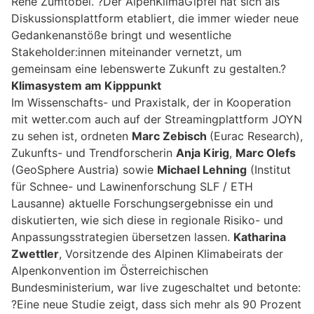
René Zumtobel. ?Der AlpenKlimaGipfel hat sich als
Diskussionsplattform etabliert, die immer wieder neue
Gedankenanstöße bringt und wesentliche
Stakeholder:innen miteinander vernetzt, um
gemeinsam eine lebenswerte Zukunft zu gestalten.?
Klimasystem am Kipppunkt
Im Wissenschafts- und Praxistalk, der in Kooperation
mit wetter.com auch auf der Streamingplattform JOYN
zu sehen ist, ordneten
Marc Zebisch
(Eurac Research),
Zukunfts- und Trendforscherin
Anja Kirig
,
Marc Olefs
(GeoSphere Austria) sowie
Michael Lehning
(Institut
für Schnee- und Lawinenforschung SLF / ETH
Lausanne) aktuelle Forschungsergebnisse ein und
diskutierten, wie sich diese in regionale Risiko- und
Anpassungsstrategien übersetzen lassen.
Katharina
Zwettler
, Vorsitzende des Alpinen Klimabeirats der
Alpenkonvention im Österreichischen
Bundesministerium, war live zugeschaltet und betonte:
?Eine neue Studie zeigt, dass sich mehr als 90 Prozent