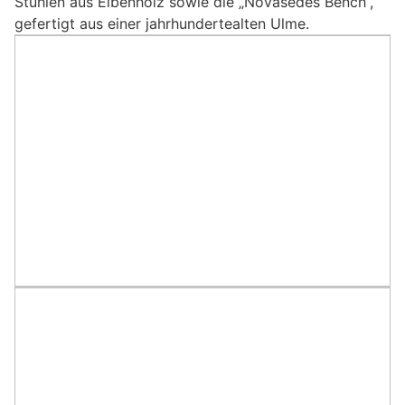
Stühlen aus Eibenholz sowie die „Novasedes Bench“,
gefertigt aus einer jahrhundertealten Ulme.