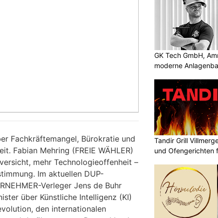
GK Tech GmbH, Amris
moderne Anlagenba
ber Fachkräftemangel, Bürokratie und
Tandir Grill Villmerge
heit. Fabian Mehring (FREIE WÄHLER)
und Ofengerichten fr
ersicht, mehr Technologieoffenheit –
stimmung. Im aktuellen DUP-
RNEHMER-Verleger Jens de Buhr
ister über Künstliche Intelligenz (KI)
evolution, den internationalen