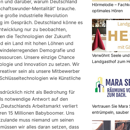
n und darüber, warum Deutschland
Hörmelodie – Fachk
schaftswunder-Mentalität“ brauche.
optimales Hören
die große industrielle Revolution
ing im Gespräch. Deutschland könne es
 Entwicklung nur zu beobachten,
en die Technologien der Zukunft
ind ein Land mit hohen Löhnen und
chwindelerregenden Demografie und
Verwöhnt Seele und
essourcen. Unsere einzige Chance
Landgasthof zum He
nologie und Innovation zu setzen. Wir
reativer sein als unsere Mitbewerber
Schlüsseltechnologien wie Künstliche
sdrücklich nicht als Bedrohung für
als notwendige Antwort auf den
Deutschlands Arbeitsmarkt verliert
Vertrauen Sie Mara S
entrümpeln, sauber
ren 15 Millionen Babyboomer. Uns
erzulande muss niemand um seinen
müssen wir alles daran setzen, dass