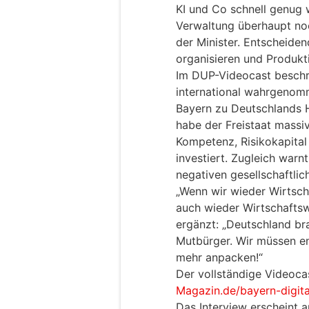
KI und Co schnell genug 
Verwaltung überhaupt noch
der Minister. Entscheidend
organisieren und Produkt
Im DUP-Videocast beschr
international wahrgenom
Bayern zu Deutschlands 
habe der Freistaat massiv
Kompetenz, Risikokapital
investiert. Zugleich warnt
negativen gesellschaftli
„Wenn wir wieder Wirtsch
auch wieder Wirtschaftsw
ergänzt: „Deutschland b
Mutbürger. Wir müssen e
mehr anpacken!“
Der vollständige Videocas
Magazin.de/bayern-digita
Das Interview erscheint