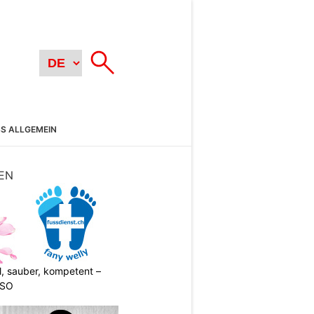
SS ALLGEMEIN
EN
l, sauber, kompetent –
 SO