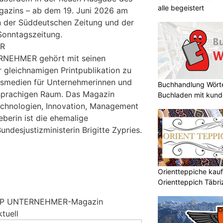
alle begeistert
ins – ab dem 19. Juni 2026 am
in der Süddeutschen Zeitung und der
Sonntagszeitung.
R
RNEHMER gehört mit seinen
r gleichnamigen Printpublikation zu
tsmedien für Unternehmerinnen und
Buchhandlung Wörte
sprachigen Raum. Das Magazin
Buchladen mit kund
echnologien, Innovation, Management
berin ist die ehemalige
ndesjustizministerin Brigitte Zypries.
Orientteppiche kauf
Orientteppich Täbr
 DUP UNTERNEHMER-Magazin
tuell