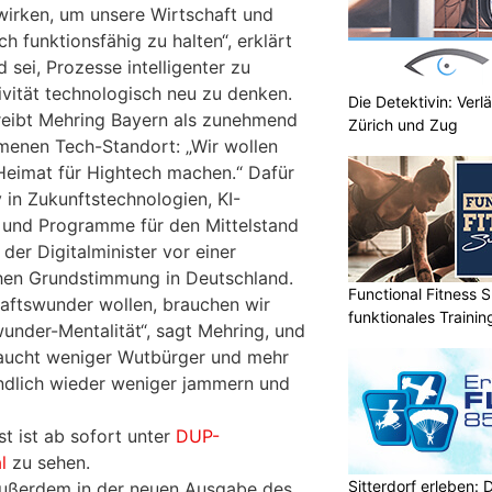
wirken, um unsere Wirtschaft und
 funktionsfähig zu halten“, erklärt
 sei, Prozesse intelligenter zu
ivität technologisch neu zu denken.
Die Detektivin: Verl
eibt Mehring Bayern als zunehmend
Zürich und Zug
menen Tech-Standort: „Wir wollen
Heimat für Hightech machen.“ Dafür
 in Zukunftstechnologien, KI-
 und Programme für den Mittelstand
 der Digitalminister vor einer
chen Grundstimmung in Deutschland.
Functional Fitness S
aftswunder wollen, brauchen wir
funktionales Traini
under-Mentalität“, sagt Mehring, und
raucht weniger Wutbürger und mehr
ndlich wieder weniger jammern und
t ist ab sofort unter
DUP-
l
zu sehen.
Sitterdorf erleben: 
 außerdem in der neuen Ausgabe des