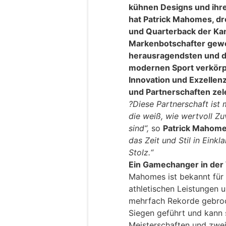
kühnen Designs und ihr
hat Patrick Mahomes, d
und Quarterback der Kan
Markenbotschafter gewo
herausragendsten und d
modernen Sport verkörp
Innovation und Exzellen
und Partnerschaften zele
?
Diese Partnerschaft ist 
die weiß, wie wertvoll Zu
sind“,
so
Patrick Mahom
das Zeit und Stil in Einkl
Stolz.“
Ein Gamechanger in der 
Mahomes ist bekannt für
athletischen Leistungen u
mehrfach Rekorde gebroc
Siegen geführt und kann 
Meisterschaften und zwe