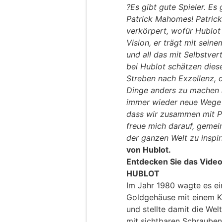
?Es gibt gute Spieler. Es 
Patrick Mahomes! Patrick 
verkörpert, wofür Hublot s
Vision, er trägt mit seine
und all das mit Selbstver
bei Hublot schätzen dies
Streben nach Exzellenz, 
Dinge anders zu machen a
immer wieder neue Wege z
dass wir zusammen mit P
freue mich darauf, gemei
der ganzen Welt zu inspiri
von Hublot.
Entdecken Sie das Video
HUBLOT
Im Jahr 1980 wagte es ei
Goldgehäuse mit einem K
und stellte damit die Wel
mit sichtbaren Schrauben