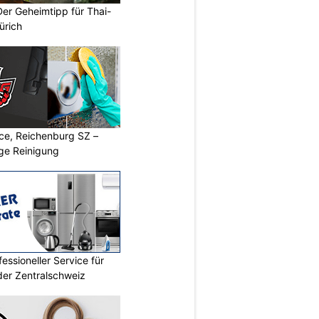
Der Geheimtipp für Thai-
ürich
ice, Reichenburg SZ –
ige Reinigung
essioneller Service für
der Zentralschweiz