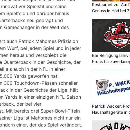
Restaurant zur Au: 
innovativer Spielstil und seine
Genuss in Höri bei Z
em Spielfeld und darüber hinaus
uarterbacks neu geprägt und
n Gamechanger in der Welt des
iert auch Patrick Mahomes Präzision
em Wurf, bei jedem Spiel und in jeder
rmen heraus und verschiebt die
Bär Reinigungsserv
Profis für zuverläss
ge Quarterback in der Geschichte, der
l als auch in der NFL in einer
 5.000 Yards geworfen hat.
von 300 Touchdown-Pässen schneller
ack in der Geschichte der Liga, hält
en Yards in einer einzigen NFL-Saison
erback, der bei vier
Patrick Wacker: Prof
t. Mit bereits drei Super-Bowl-Titeln
Haushaltsgeräte in 
iner Liga ist Mahomes nicht nur ein
ondern einer, der das Spiel verändert.