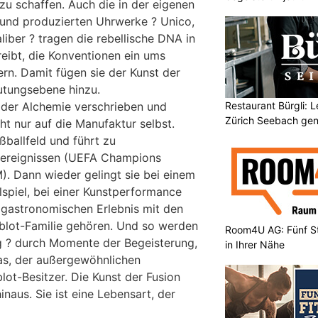
zu schaffen. Auch die in der eigenen
 und produzierten Uhrwerke ? Unico,
iber ? tragen die rebellische DNA in
reibt, die Konventionen ein ums
rn. Damit fügen sie der Kunst der
utungsebene hinzu.
Restaurant Bürgli: 
r der Alchemie verschrieben und
Zürich Seebach gen
ht nur auf die Manufaktur selbst.
ßballfeld und führt zu
ßereignissen (UEFA Champions
. Dann wieder gelingt sie bei einem
lspiel, bei einer Kunstperformance
 gastronomischen Erlebnis mit den
blot-Familie gehören. Und so werden
Room4U AG: Fünf St
g ? durch Momente der Begeisterung,
in Ihrer Nähe
tas, der außergewöhnlichen
ot-Besitzer. Die Kunst der Fusion
inaus. Sie ist eine Lebensart, der