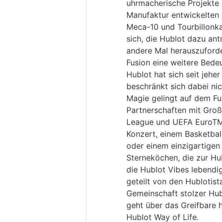
uhrmacherische Projekte 
Manufaktur entwickelten
Meca-10 und Tourbillonkal
sich, die Hublot dazu ant
andere Mal herauszuforde
Fusion eine weitere Bede
Hublot hat sich seit jehe
beschränkt sich dabei nic
Magie gelingt auf dem Fu
Partnerschaften mit Gro
League und UEFA EuroTM)
Konzert, einem Basketbal
oder einem einzigartigen
Sterneköchen, die zur Hu
die Hublot Vibes lebendi
geteilt von den Hublotis
Gemeinschaft stolzer Hubl
geht über das Greifbare h
Hublot Way of Life.