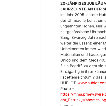
20-JÄHRIGES JUBILÄUM
JAHRZEHNTE AN DER S
Im Jahr 2005 läutete Hub
der Uhrmacherkunst ein u
ungeahnten Höhen. Nur w
zeitgenössische Uhrmache
Bang. Zwanzig Jahre nach
weiter die Essenz einer 
Unbekannten immer wieder
Materialien und hauseige
Unico und dem Meca-10, b
? ein Begriff, zu dem sie
Einzigartig in ihrer kühnen
Facettenreichtum ? das is
HUBLOT:
www.hublot.co
Photo –
https://mma.prnewswire
dor_Patrick_Mahomes.jp
Logo –