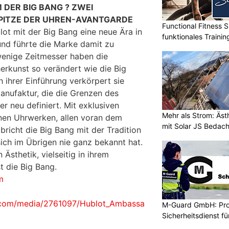
 DER BIG BANG ? ZWEI
PITZE DER UHREN-AVANTGARDE
Functional Fitness S
lot mit der Big Bang eine neue Ära in
funktionales Traini
nd führte die Marke damit zu
enige Zeitmesser haben die
rkunst so verändert wie die Big
 ihrer Einführung verkörpert sie
Manufaktur, die die Grenzen des
 neu definiert. Mit exklusiven
Mehr als Strom: Äst
nen Uhrwerken, allen voran dem
mit Solar JS Bedac
richt die Big Bang mit der Tradition
 sich im Übrigen nie ganz bekannt hat.
 Ästhetik, vielseitig in ihrem
t die Big Bang.
m
.com/media/2761097/Hublot_Ambassa
M-Guard GmbH: Prof
g
Sicherheitsdienst f