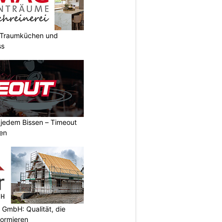
t Traumküchen und
ss
n jedem Bissen – Timeout
ben
 GmbH: Qualität, die
nformieren