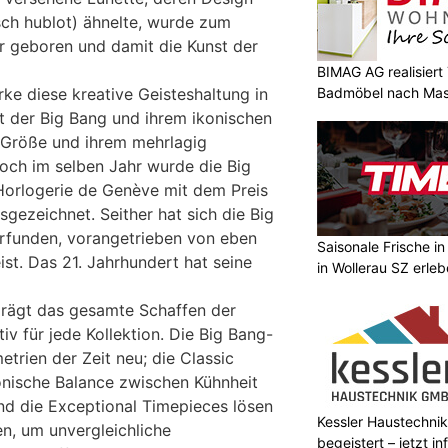
sch hublot) ähnelte, wurde zum
 geboren und damit die Kunst der
BIMAG AG realisier
Badmöbel nach Ma
ke diese kreative Geisteshaltung in
t der Big Bang und ihrem ikonischen
 Größe und ihrem mehrlagig
och im selben Jahr wurde die Big
Horlogerie de Genève mit dem Preis
sgezeichnet. Seither hat sich die Big
rfunden, vorangetrieben von eben
Saisonale Frische i
st. Das 21. Jahrhundert hat seine
in Wollerau SZ erle
prägt das gesamte Schaffen der
iv für jede Kollektion. Die Big Bang-
trien der Zeit neu; die Classic
onische Balance zwischen Kühnheit
und die Exceptional Timepieces lösen
Kessler Haustechnik
en, um unvergleichliche
begeistert – jetzt i