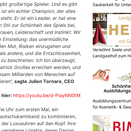
gibt großartige Spieler. Und es gibt
Sauberkeit für Unt
ist ein echter Champion, der alles
teht. Er ist ein Leader, er hat eine
m Stil zur Schönheit des Spiels bei,
trauen, Leidenschaft und Instinkt. Wir
e Einstellung: das unermüdliche
den Mut, Risiken einzugehen und
Verwöhnt Seele und
ls andere, und die Entschlossenheit,
Landgasthof zum He
u beschreiten. Ich bin überzeugt,
atrick Großes erreichen werden, und
nsam Milliarden von Menschen auf
eren“,
sagte Julien Tornare, CEO
 hier:
https://youtu.be/d-PiayNN0tM
Ausbildungszentrum 
für Kosmetik- & Ges
ne Uhr zum ersten Mal, ein
autschukarmband zu kombinieren,
t der Luxusuhren auf den Kopf. Ihre
 versehene Lünette, deren Design