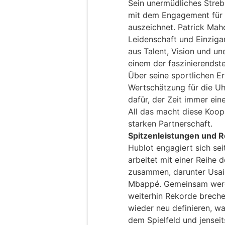
Sein unermüdliches Streb
mit dem Engagement für Le
auszeichnet. Patrick Mah
Leidenschaft und Einzigar
aus Talent, Vision und un
einem der faszinierendst
Über seine sportlichen Er
Wertschätzung für die Uh
dafür, der Zeit immer eine
All das macht diese Koope
starken Partnerschaft.
Spitzenleistungen und 
Hublot engagiert sich se
arbeitet mit einer Reihe d
zusammen, darunter Usain
Mbappé. Gemeinsam werd
weiterhin Rekorde breche
wieder neu definieren, wa
dem Spielfeld und jensei