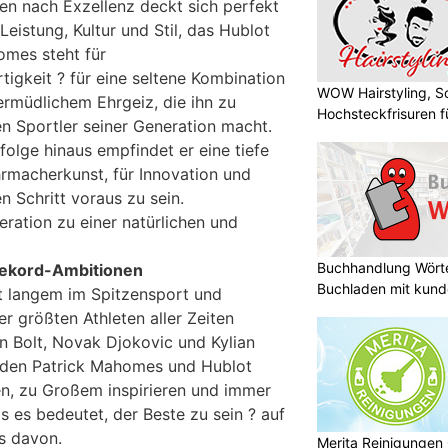
en nach Exzellenz deckt sich perfekt
istung, Kultur und Stil, das Hublot
omes steht für
tigkeit ? für eine seltene Kombination
WOW Hairstyling, S
ermüdlichem Ehrgeiz, die ihn zu
Hochsteckfrisuren f
en Sportler seiner Generation macht.
folge hinaus empfindet er eine tiefe
rmacherkunst, für Innovation und
n Schritt voraus zu sein.
ration zu einer natürlichen und
Buchhandlung Wörte
Rekord-Ambitionen
Buchladen mit kund
it langem im Spitzensport und
er größten Athleten aller Zeiten
 Bolt, Novak Djokovic und Kylian
en Patrick Mahomes und Hublot
n, zu Großem inspirieren und immer
s es bedeutet, der Beste zu sein ? auf
ts davon.
Merita Reinigungen