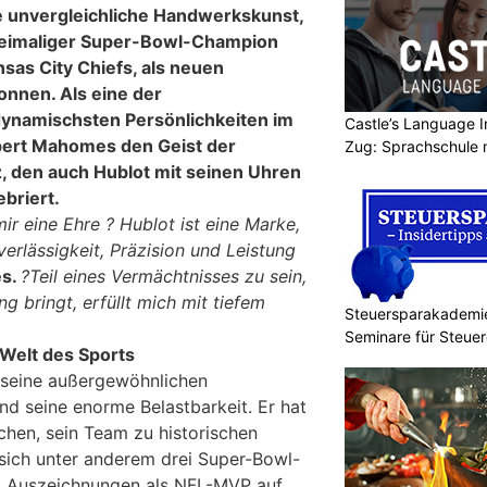
e unvergleichliche Handwerkskunst,
reimaliger Super-Bowl-Champion
sas City Chiefs, als neuen
nnen. Als eine der
ynamischsten Persönlichkeiten im
Castle’s Language In
ert Mahomes den Geist der
Zug: Sprachschule 
z, den auch Hublot mit seinen Uhren
briert.
mir eine Ehre ? Hublot ist eine Marke,
verlässigkeit, Präzision und Leistung
es
.
?Teil eines Vermächtnisses zu sein,
ang bringt, erfüllt mich mit tiefem
Steuersparakademie
Seminare für Steue
Welt des Sports
 seine außergewöhnlichen
nd seine enorme Belastbarkeit. Er hat
hen, sein Team zu historischen
sich unter anderem drei Super-Bowl-
i Auszeichnungen als NFL-MVP auf