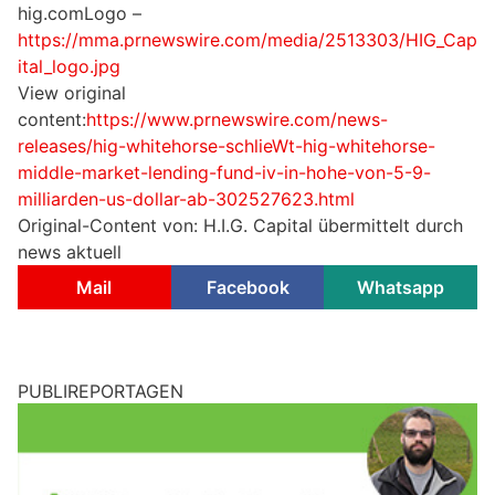
hig.comLogo –
https://mma.prnewswire.com/media/2513303/HIG_Cap
ital_logo.jpg
View original
content:
https://www.prnewswire.com/news-
releases/hig-whitehorse-schlieWt-hig-whitehorse-
middle-market-lending-fund-iv-in-hohe-von-5-9-
milliarden-us-dollar-ab-302527623.html
Original-Content von: H.I.G. Capital übermittelt durch
news aktuell
Mail
Facebook
Whatsapp
PUBLIREPORTAGEN