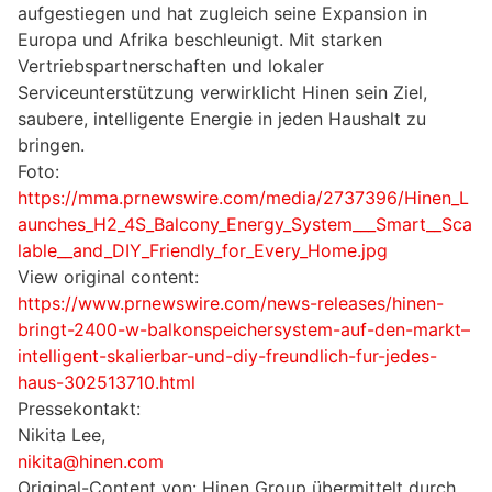
aufgestiegen und hat zugleich seine Expansion in
Europa und Afrika beschleunigt. Mit starken
Vertriebspartnerschaften und lokaler
Serviceunterstützung verwirklicht Hinen sein Ziel,
saubere, intelligente Energie in jeden Haushalt zu
bringen.
Foto:
https://mma.prnewswire.com/media/2737396/Hinen_L
aunches_H2_4S_Balcony_Energy_System___Smart__Sca
lable__and_DIY_Friendly_for_Every_Home.jpg
View original content:
https://www.prnewswire.com/news-releases/hinen-
bringt-2400-w-balkonspeichersystem-auf-den-markt–
intelligent-skalierbar-und-diy-freundlich-fur-jedes-
haus-302513710.html
Pressekontakt:
Nikita Lee,
nikita@hinen.com
Original-Content von: Hinen Group übermittelt durch