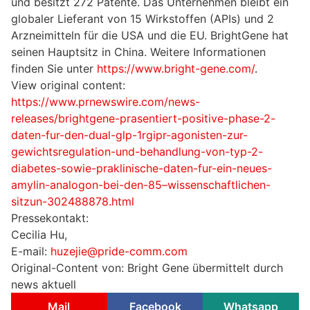
und besitzt 272 Patente. Das Unternehmen bleibt ein
globaler Lieferant von 15 Wirkstoffen (APIs) und 2
Arzneimitteln für die USA und die EU. BrightGene hat
seinen Hauptsitz in China. Weitere Informationen
finden Sie unter
https://www.bright-gene.com/
.
View original content:
https://www.prnewswire.com/news-
releases/brightgene-prasentiert-positive-phase-2-
daten-fur-den-dual-glp-1rgipr-agonisten-zur-
gewichtsregulation-und-behandlung-von-typ-2-
diabetes-sowie-praklinische-daten-fur-ein-neues-
amylin-analogon-bei-den-85–wissenschaftlichen-
sitzun-302488878.html
Pressekontakt:
Cecilia Hu,
E-mail:
huzejie@pride-comm.com
Original-Content von: Bright Gene übermittelt durch
news aktuell
Mail
Facebook
Whatsapp