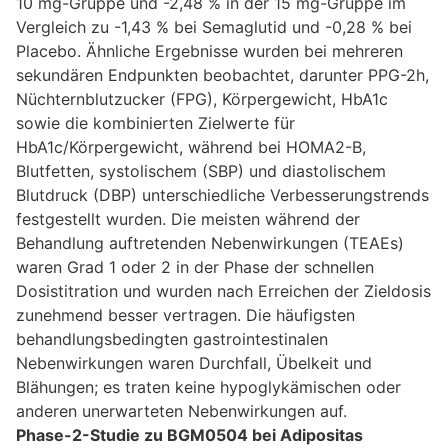
10 mg-Gruppe und -2,48 % in der 15 mg-Gruppe im
Vergleich zu -1,43 % bei Semaglutid und -0,28 % bei
Placebo. Ähnliche Ergebnisse wurden bei mehreren
sekundären Endpunkten beobachtet, darunter PPG-2h,
Nüchternblutzucker (FPG), Körpergewicht, HbA1c
sowie die kombinierten Zielwerte für
HbA1c/Körpergewicht, während bei HOMA2-B,
Blutfetten, systolischem (SBP) und diastolischem
Blutdruck (DBP) unterschiedliche Verbesserungstrends
festgestellt wurden. Die meisten während der
Behandlung auftretenden Nebenwirkungen (TEAEs)
waren Grad 1 oder 2 in der Phase der schnellen
Dosistitration und wurden nach Erreichen der Zieldosis
zunehmend besser vertragen. Die häufigsten
behandlungsbedingten gastrointestinalen
Nebenwirkungen waren Durchfall, Übelkeit und
Blähungen; es traten keine hypoglykämischen oder
anderen unerwarteten Nebenwirkungen auf.
Phase-2-Studie zu BGM0504 bei Adipositas