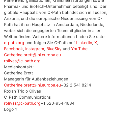
Patientenorganisationen, Krankheitsstiftungen sowie
Pharma- und Biotech-Unternehmen beteiligt sind. Der
globale Hauptsitz von C-Path befindet sich in Tucson,
Arizona, und die europäische Niederlassung von C-
Path hat ihren Hauptsitz in Amsterdam, Niederlande,
wobei sich die engagierten Teammitglieder in aller
Welt befinden. Weitere Informationen finden Sie unter
c-path.org
und folgen Sie C-Path auf
LinkedIn
,
X
,
Facebook
,
Instagram
,
BlueSky
und
YouTube
.
Catherine.brett@ihi.europa.eu
rolivas@c-path.org
Medienkontakt:
Catherine Brett
Managerin für Außenbeziehungen
Catherine.brett@ihi.europa.eu
+32 2 541 8214
Roxan Triolo Olivas
C-Path Communications
rolivas@c-path.org
+1 520-954-1634
Logo ?