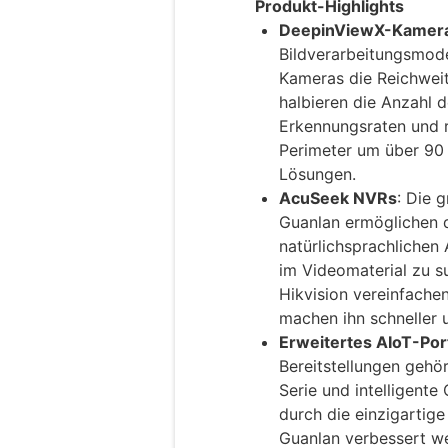
Produkt-Highlights
DeepinViewX-Kamer
Bildverarbeitungsmod
Kameras die Reichwei
halbieren die Anzahl 
Erkennungsraten und 
Perimeter um über 90 
Lösungen.
AcuSeek NVRs
: Die 
Guanlan ermöglichen d
natürlichsprachliche
im Videomaterial zu 
Hikvision vereinfache
machen ihn schneller u
Erweitertes AIoT-Port
Bereitstellungen geh
Serie und intelligente
durch die einzigartige 
Guanlan verbessert w