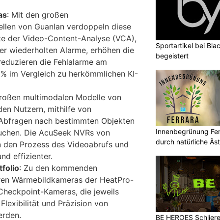
as
: Mit den großen
ellen von Guanlan verdoppeln diese
te der Video-Content-Analyse (VCA),
Sportartikel bei Blac
der wiederholten Alarme, erhöhen die
begeistert
reduzieren die Fehlalarme am
% im Vergleich zu herkömmlichen KI-
großen multimodalen Modelle von
en Nutzern, mithilfe von
n Abfragen nach bestimmten Objekten
Innenbegrünung Ferr
suchen. Die AcuSeek NVRs von
durch natürliche Äst
n den Prozess des Videoabrufs und
nd effizienter.
folio
: Zu den kommenden
ören Wärmebildkameras der HeatPro-
 Checkpoint-Kameras, die jeweils
Flexibilität und Präzision von
erden.
BE HEROES Schlieren