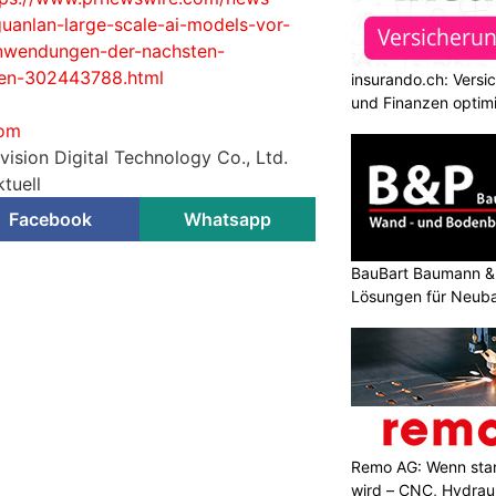
-guanlan-large-scale-ai-models-vor-
nwendungen-der-nachsten-
zen-302443788.html
insurando.ch: Versi
und Finanzen optim
com
vision Digital Technology Co., Ltd.
tuell
Facebook
Whatsapp
BauBart Baumann & 
Lösungen für Neub
Renovation
Remo AG: Wenn star
wird – CNC, Hydrau