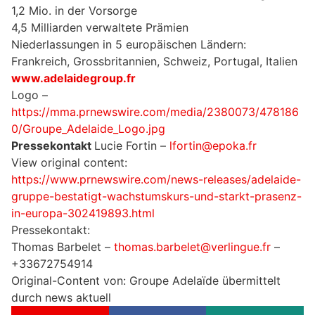
1,2 Mio. in der Vorsorge
4,5 Milliarden verwaltete Prämien
Niederlassungen in 5 europäischen Ländern:
Frankreich, Grossbritannien, Schweiz, Portugal, Italien
www.adelaidegroup.fr
Logo –
https://mma.prnewswire.com/media/2380073/478186
0/Groupe_Adelaide_Logo.jpg
Pressekontakt
Lucie Fortin –
lfortin@epoka.fr
View original content:
https://www.prnewswire.com/news-releases/adelaide-
gruppe-bestatigt-wachstumskurs-und-starkt-prasenz-
in-europa-302419893.html
Pressekontakt:
Thomas Barbelet –
thomas.barbelet@verlingue.fr
–
+33672754914
Original-Content von: Groupe Adelaïde übermittelt
durch news aktuell