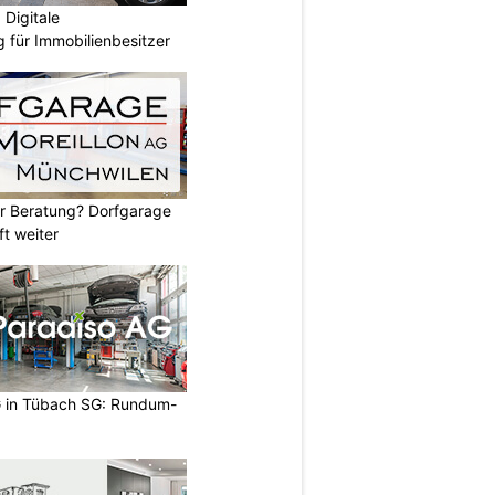
Digitale
 für Immobilienbesitzer
er Beratung? Dorfgarage
ft weiter
 in Tübach SG: Rundum-