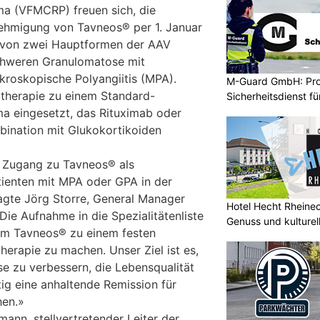
ma (VFMCRP) freuen sich, die
nehmigung von Tavneos® per 1. Januar
 von zwei Hauptformen der AAV
chweren Granulomatose mit
kroskopische Polyangiitis (MPA).
M-Guard GmbH: Prof
therapie zu einem Standard-
Sicherheitsdienst f
 eingesetzt, das Rituximab oder
ination mit Glukokortikoiden
n Zugang zu Tavneos® als
ienten mit MPA oder GPA in der
agte Jörg Storre, General Manager
Hotel Hecht Rheinec
ie Aufnahme in die Spezialitätenliste
Genuss und kulturell
, um Tavneos® zu einem festen
herapie zu machen. Unser Ziel ist es,
e zu verbessern, die Lebensqualität
tig eine anhaltende Remission für
hen.»
nn, stellvertretender Leiter der