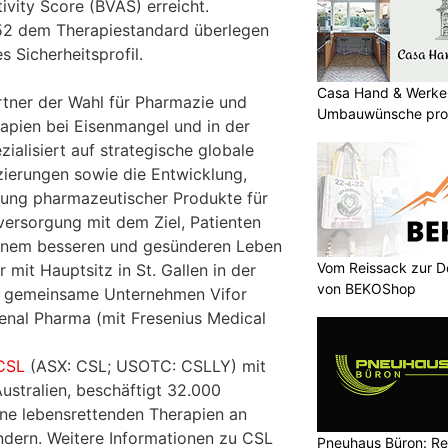
ivity Score (BVAS) erreicht.
52 dem Therapiestandard überlegen
s Sicherheitsprofil.
Casa Hand & Werker
rtner der Wahl für Pharmazie und
Umbauwünsche prof
rapien bei Eisenmangel und in der
zialisiert auf strategische globale
zierungen sowie die Entwicklung,
tung pharmazeutischer Produkte für
versorgung mit dem Ziel, Patienten
einem besseren und gesünderen Leben
Vom Reissack zur D
 mit Hauptsitz in St. Gallen in der
von BEKOShop
s gemeinsame Unternehmen Vifor
enal Pharma (mit Fresenius Medical
CSL
(ASX: CSL; USOTC: CSLLY) mit
ustralien, beschäftigt 32.000
eine lebensrettenden Therapien an
dern. Weitere Informationen zu CSL
Pneuhaus Büron: Re