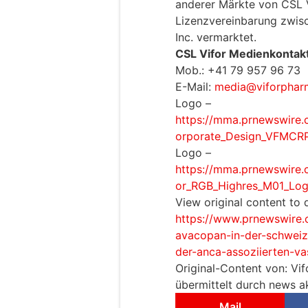
anderer Märkte von CSL 
Lizenzvereinbarung zwi
Inc. vermarktet.
CSL Vifor Medienkontak
Mob.: +41 79 957 96 73
E-Mail:
media@viforphar
Logo –
https://mma.prnewswire
orporate_Design_VFMCR
Logo –
https://mma.prnewswire
or_RGB_Highres_M01_Log
View original content to
https://www.prnewswire.
avacopan-in-der-schweiz-
der-anca-assoziierten-va
Original-Content von: Vif
übermittelt durch news ak
Mail