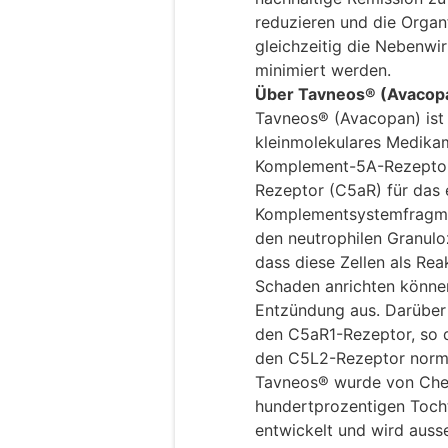
reduzieren und die Organ
gleichzeitig die Nebenwi
minimiert werden.
Über Tavneos® (Avacop
Tavneos® (Avacopan) ist 
kleinmolekulares Medikame
Komplement-5A-Rezeptors
Rezeptor (C5aR) für das
Komplementsystemfragme
den neutrophilen Granulo
dass diese Zellen als Rea
Schaden anrichten können
Entzündung aus. Darüber
den C5aR1-Rezeptor, so d
den C5L2-Rezeptor normal
Tavneos® wurde von Chem
hundertprozentigen Toch
entwickelt und wird aus