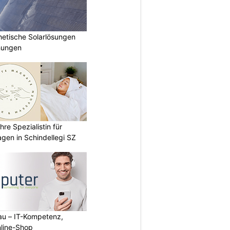
hetische Solarlösungen
hungen
re Spezialistin für
gen in Schindellegi SZ
au – IT-Kompetenz,
line-Shop