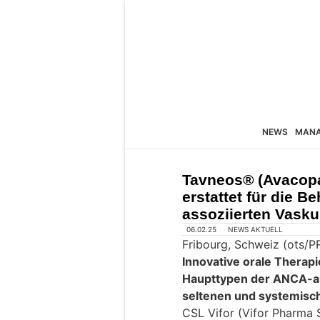
NEWS
MAN
Tavneos® (Avacopan
erstattet für die 
assoziierten Vaskul
06.02.25
NEWS AKTUELL
Fribourg, Schweiz (ots/
Innovative orale Therap
Haupttypen der ANCA-ass
seltenen und systemisc
CSL Vifor (Vifor Pharma 