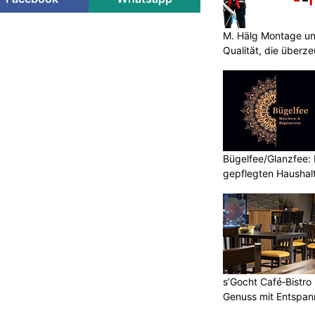
M. Hälg Montage u
Qualität, die überze
Bügelfee/Glanzfee: I
gepflegten Haushal
s’Gocht Café‑Bistro
Genuss mit Entspa