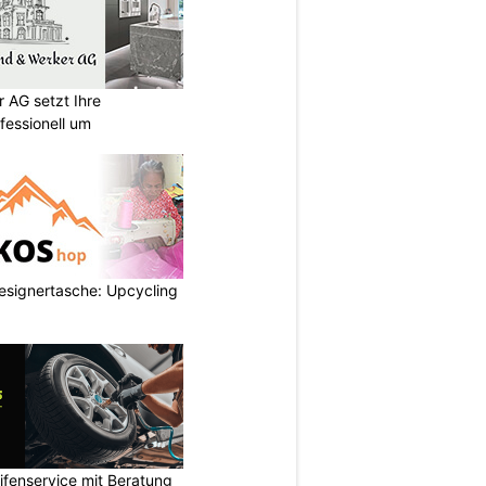
 AG setzt Ihre
essionell um
esignertasche: Upcycling
ifenservice mit Beratung