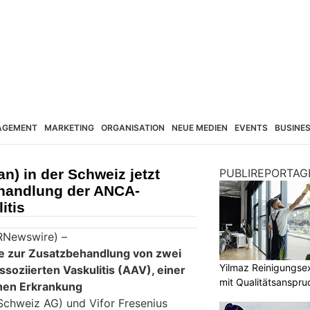
AGEMENT
MARKETING
ORGANISATION
NEUE MEDIEN
EVENTS
BUSINE
) in der Schweiz jetzt
PUBLIREPORTAG
Behandlung der ANCA-
itis
PRNewswire) –
ie zur Zusatzbehandlung von zwei
Yilmaz Reinigungse
oziierten Vaskulitis (AAV), einer
mit Qualitätsanspru
hen Erkrankung
Schweiz AG) und Vifor Fresenius