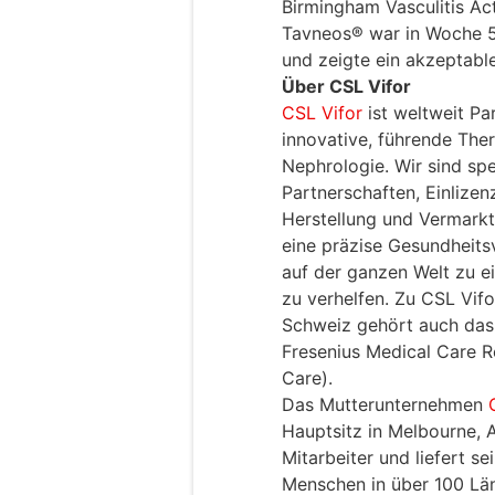
Birmingham Vasculitis Act
Tavneos® war in Woche 
und zeigte ein akzeptable
Über CSL Vifor
CSL Vifor
ist weltweit Pa
innovative, führende The
Nephrologie. Wir sind spe
Partnerschaften, Einlizen
Herstellung und Vermark
eine präzise Gesundheits
auf der ganzen Welt zu 
zu verhelfen. Zu CSL Vifor
Schweiz gehört auch da
Fresenius Medical Care R
Care).
Das Mutterunternehmen
Hauptsitz in Melbourne, A
Mitarbeiter und liefert s
Menschen in über 100 Län