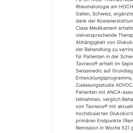
Rheumatologie am HOCH H
Gallen, Schweiz, ergänzte
dank der Kostenerstattun
Class Medikament erhalten
vielversprechende Therap
Abhängigkeit von Glukok
der Behandlung zu verrin
für Patienten in der Schw
Tavneos® erhielt im Sep
Swissmedic auf Grundlag
Entwicklungsprogramms, d
Zulassungsstudie ADVOCAT
Patienten mit ANCA-assoz
teilnahmen, verglich Beh
von Tavneos® mit aktuel
hochdosierten Glukokorti
primären Endpunkte (Rem
Remission in Woche 52)