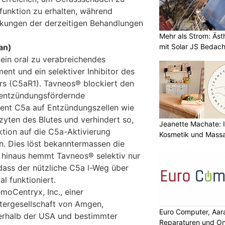
funktion zu erhalten, während
rkungen der derzeitigen Behandlungen
Mehr als Strom: Äst
mit Solar JS Bedac
an)
ein oral zu verabreichendes
nt und ein selektiver Inhibitor des
 (C5aR1). Tavneos® blockiert den
 entzündungsfördernde
nt C5a auf Entzündungszellen wie
zyten des Blutes und verhindert so,
Jeanette Machate: Ih
ktion auf die C5a-Aktivierung
Kosmetik und Massa
. Dies löst bekanntermassen die
 hinaus hemmt Tavneos® selektiv nur
ass der nützliche C5a l-Weg über
 funktioniert.
oCentryx, Inc., einer
tergesellschaft von Amgen,
Euro Computer, Aar
serhalb der USA und bestimmter
Reparaturen und On