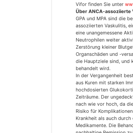
Vifor finden Sie unter
www
Über ANCA-assoziierte 
GPA und MPA sind die b
assoziierten Vaskulitis, 
eine unangemessene Akt
Neutrophilen weiter akti
Zerstörung kleiner Blutge
Organschäden und -versa
die Hauptziele sind, und 
behandelt wird.
In der Vergangenheit be
aus Kuren mit starken Im
hochdosierten Glukokorti
Zeiträume. Der ungedeckt
nach wie vor hoch, da di
Risiko für Komplikationen
Krankheit als auch durch
Medikamente. Die Behandl
nachhaltige Remission zu